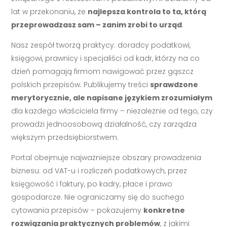
lat w przekonaniu, że
najlepsza kontrola to ta, którą
przeprowadzasz sam – zanim zrobi to urząd
.
Nasz zespół tworzą praktycy: doradcy podatkowi,
księgowi, prawnicy i specjaliści od kadr, którzy na co
dzień pomagają firmom nawigować przez gąszcz
polskich przepisów. Publikujemy treści
sprawdzone
merytorycznie, ale napisane językiem zrozumiałym
dla każdego właściciela firmy – niezależnie od tego, czy
prowadzi jednoosobową działalność, czy zarządza
większym przedsiębiorstwem.
Portal obejmuje najważniejsze obszary prowadzenia
biznesu: od VAT-u i rozliczeń podatkowych, przez
księgowość i faktury, po kadry, płace i prawo
gospodarcze. Nie ograniczamy się do suchego
cytowania przepisów – pokazujemy
konkretne
rozwiązania praktycznych problemów
, z jakimi