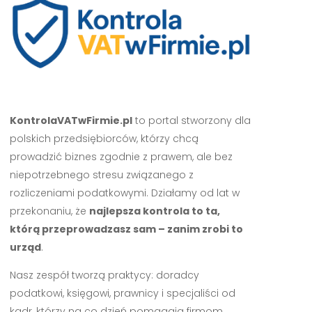
KontrolaVATwFirmie.pl
to portal stworzony dla
polskich przedsiębiorców, którzy chcą
prowadzić biznes zgodnie z prawem, ale bez
niepotrzebnego stresu związanego z
rozliczeniami podatkowymi. Działamy od lat w
przekonaniu, że
najlepsza kontrola to ta,
którą przeprowadzasz sam – zanim zrobi to
urząd
.
Nasz zespół tworzą praktycy: doradcy
podatkowi, księgowi, prawnicy i specjaliści od
kadr, którzy na co dzień pomagają firmom