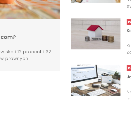
e
P
K
zicom?
K
 skali 12 procent i 32
Z
w prawnych...
K
Ja
N
i