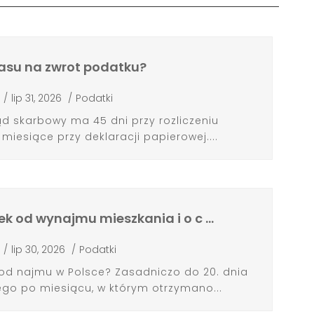
zasu na zwrot podatku?
/
lip 31, 2026
/
Podatki
d skarbowy ma 45 dni przy rozliczeniu
miesiące przy deklaracji papierowej....
ek od wynajmu mieszkania i o c …
/
lip 30, 2026
/
Podatki
 od najmu w Polsce? Zasadniczo do 20. dnia
go po miesiącu, w którym otrzymano...