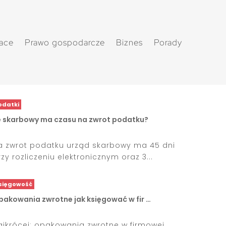
łace
Prawo gospodarcze
Biznes
Porady
odatki
le skarbowy ma czasu na zwrot podatku?
a zwrot podatku urząd skarbowy ma 45 dni
rzy rozliczeniu elektronicznym oraz 3...
sięgowość
pakowania zwrotne jak księgować w fir …
ajkrócej: opakowania zwrotne w firmowej