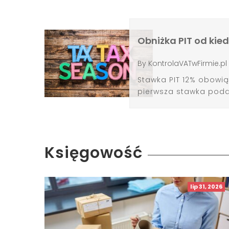
Obniżka PIT od kie
By
KontrolaVATwFirmie.pl
Stawka PIT 12% obowią
pierwsza stawka podat
Księgowość
lip 31, 2026