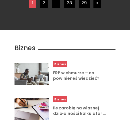
1
2
…
28
29
»
Biznes
Biznes
ERP w chmurze – co
powinieneś wiedzieć?
Biznes
Ile zarobię na własnej
działalności kalkulator …