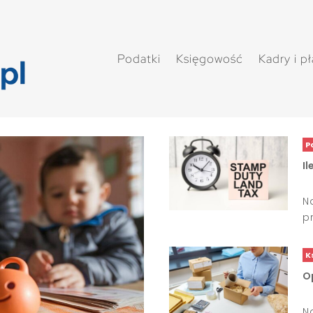
Podatki
Księgowość
Kadry i p
P
I
N
p
K
O
N