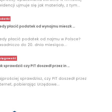
widencji ujmuje się jak materiały, z tym...
odatki
iedy płacić podatek od wynajmu mieszk …
iedy płacić podatek od najmu w Polsce?
asadniczo do 20. dnia miesiąca...
sięgowość
k sprawdzić czy PIT doszedł przez in …
ajprościej sprawdzisz, czy PIT doszedł przez
nternet, pobierając Urzędowe...