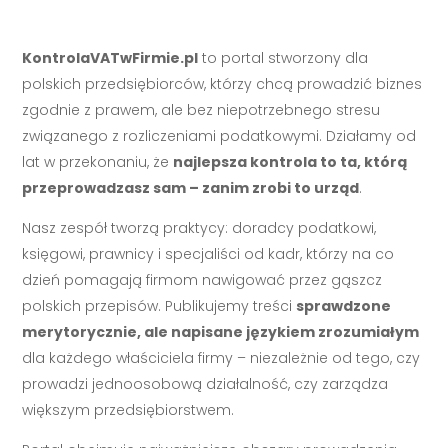
KontrolaVATwFirmie.pl
to portal stworzony dla
polskich przedsiębiorców, którzy chcą prowadzić biznes
zgodnie z prawem, ale bez niepotrzebnego stresu
związanego z rozliczeniami podatkowymi. Działamy od
lat w przekonaniu, że
najlepsza kontrola to ta, którą
przeprowadzasz sam – zanim zrobi to urząd
.
Nasz zespół tworzą praktycy: doradcy podatkowi,
księgowi, prawnicy i specjaliści od kadr, którzy na co
dzień pomagają firmom nawigować przez gąszcz
polskich przepisów. Publikujemy treści
sprawdzone
merytorycznie, ale napisane językiem zrozumiałym
dla każdego właściciela firmy – niezależnie od tego, czy
prowadzi jednoosobową działalność, czy zarządza
większym przedsiębiorstwem.