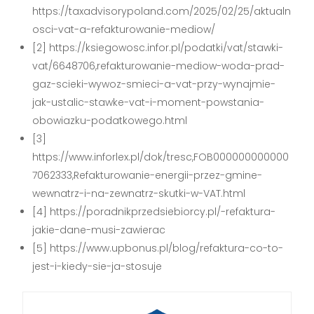
https://taxadvisorypoland.com/2025/02/25/aktualn
osci-vat-a-refakturowanie-mediow/
[2] https://ksiegowosc.infor.pl/podatki/vat/stawki-
vat/6648706,refakturowanie-mediow-woda-prad-
gaz-scieki-wywoz-smieci-a-vat-przy-wynajmie-
jak-ustalic-stawke-vat-i-moment-powstania-
obowiazku-podatkowego.html
[3]
https://www.inforlex.pl/dok/tresc,FOB000000000000
7062333,Refakturowanie-energii-przez-gmine-
wewnatrz-i-na-zewnatrz-skutki-w-VAT.html
[4] https://poradnikprzedsiebiorcy.pl/-refaktura-
jakie-dane-musi-zawierac
[5] https://www.upbonus.pl/blog/refaktura-co-to-
jest-i-kiedy-sie-ja-stosuje