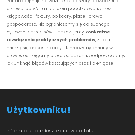
Portal obejmuje najważniejsze obszary prowadzenia
biznesu: od VAT-u i rozliczeń podatkowych, przez
księgowość i faktury, po kadry, płace i prawo
gospodarcze. Nie ograniczamy się do suchego
cytowania przepisów – pokazujemy
konkretne
rozwiązania praktycznych problemów
, z jakimi
mierzą się przedsiębiorcy. Tłumaczymy zmiany w
prawie, ostrzegamy przed pułapkami, podpowiadamy,
jak uniknąć błędów kosztujących czas i pieniądze.
Użytkowniku!
Informacje zamieszczone w portalu