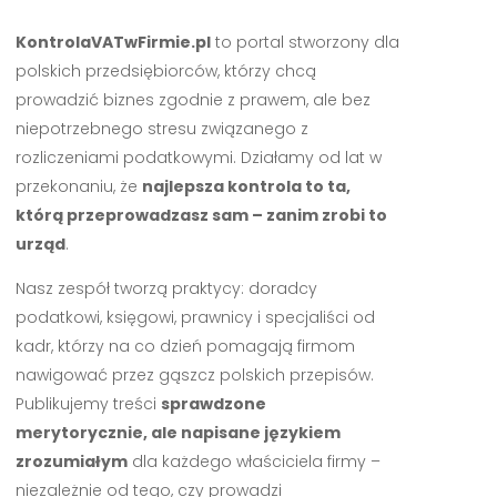
KontrolaVATwFirmie.pl
to portal stworzony dla
polskich przedsiębiorców, którzy chcą
prowadzić biznes zgodnie z prawem, ale bez
niepotrzebnego stresu związanego z
rozliczeniami podatkowymi. Działamy od lat w
przekonaniu, że
najlepsza kontrola to ta,
którą przeprowadzasz sam – zanim zrobi to
urząd
.
Nasz zespół tworzą praktycy: doradcy
podatkowi, księgowi, prawnicy i specjaliści od
kadr, którzy na co dzień pomagają firmom
nawigować przez gąszcz polskich przepisów.
Publikujemy treści
sprawdzone
merytorycznie, ale napisane językiem
zrozumiałym
dla każdego właściciela firmy –
niezależnie od tego, czy prowadzi