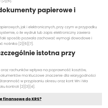
 [2][6].
 dokumenty papierowe i
ierowych, jak i elektronicznych, przy czym w przypadku
stemie, o ile wydruk lub zapis elektroniczny zawiera
]. Taki sposób pozwala zachować wymogi dowodowe i
ć nośnika [2][6][7].
szczególnie istotna przy
ych oraz rachunków wpływa na poprawność kosztów,
h dokumentów ma kluczowe znaczenie dla wiarygodności
Staranność w przypisaniu okresu oraz kont Wn i Ma
ku kontroli [2][3][4].
e finansowe do KRS?