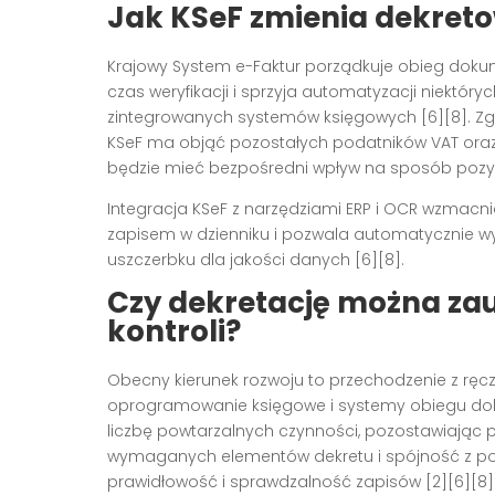
Jak KSeF zmienia dekre
Krajowy System e-Faktur porządkuje obieg doku
czas weryfikacji i sprzyja automatyzacji niektór
zintegrowanych systemów księgowych [6][8]. Zg
KSeF ma objąć pozostałych podatników VAT oraz p
będzie mieć bezpośredni wpływ na sposób pozys
Integracja KSeF z narzędziami ERP i OCR wzmacn
zapisem w dzienniku i pozwala automatycznie wyp
uszczerbku dla jakości danych [6][8].
Czy dekretację można za
kontroli?
Obecny kierunek rozwoju to przechodzenie z ręczn
oprogramowanie księgowe i systemy obiegu dokum
liczbę powtarzalnych czynności, pozostawiając p
wymaganych elementów dekretu i spójność z pol
prawidłowość i sprawdzalność zapisów [2][6][8]