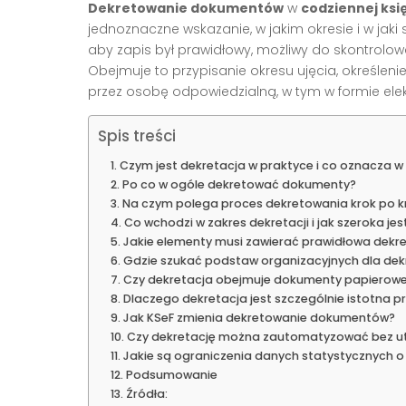
Dekretowanie dokumentów
w
codziennej ksi
jednoznaczne wskazanie, w jakim okresie i w jak
aby zapis był prawidłowy, możliwy do skontrolo
Obejmuje to przypisanie okresu ujęcia, określen
przez osobę odpowiedzialną, w tym w formie elektr
Spis treści
Czym jest dekretacja w praktyce i co oznacza w 
Po co w ogóle dekretować dokumenty?
Na czym polega proces dekretowania krok po k
Co wchodzi w zakres dekretacji i jak szeroka je
Jakie elementy musi zawierać prawidłowa dekr
Gdzie szukać podstaw organizacyjnych dla de
Czy dekretacja obejmuje dokumenty papierowe 
Dlaczego dekretacja jest szczególnie istotna 
Jak KSeF zmienia dekretowanie dokumentów?
Czy dekretację można zautomatyzować bez utr
Jakie są ograniczenia danych statystycznych o 
Podsumowanie
Źródła: