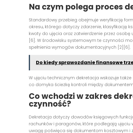
Na czym polega proces d
Standardowy przebieg obejmuje weryfikację for
okresu, którego dotyczy zdarzenie, klasyfikację k
kwoty do ujęcia oraz zatwierdzenie przez osobę 
[6]. W środowisku systemowym te czynności mo
spełnienia wymogów dokumentacyjnych [2][6].
Do kiedy sprawozdanie finansowe trz
W ujęciu technicznym dekretacja wskazuje także
co domyka ścieżkę kontroli między dokumentem
Co wchodzi w zakres dekret
czynność?
Dekretacja dotyczy dowodów księgowych funkcjo
rachunków i paragonów, które podlegają ujęciu w
uwagę poświęca się dokumentom kosztowym i z