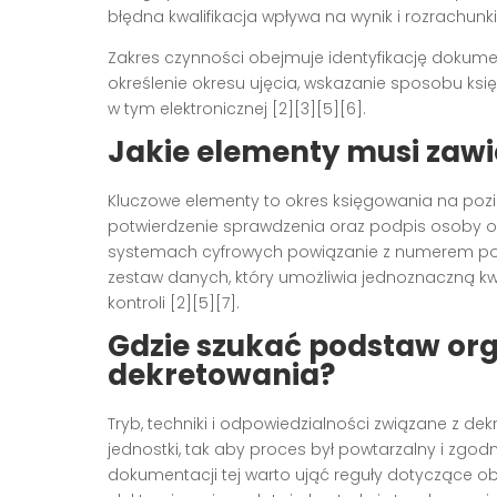
błędna kwalifikacja wpływa na wynik i rozrachunki 
Zakres czynności obejmuje identyfikację dokum
określenie okresu ujęcia, wskazanie sposobu księ
w tym elektronicznej [2][3][5][6].
Jakie elementy musi zaw
Kluczowe elementy to okres księgowania na pozio
potwierdzenie sprawdzenia oraz podpis osoby od
systemach cyfrowych powiązanie z numerem pozyc
zestaw danych, który umożliwia jednoznaczną kwa
kontroli [2][5][7].
Gdzie szukać podstaw org
dekretowania?
Tryb, techniki i odpowiedzialności związane z d
jednostki, tak aby proces był powtarzalny i zg
dokumentacji tej warto ująć reguły dotyczące o