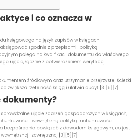
aktyce i co oznacza w
odu księgowego na język zapisów w księgach
księgować zgodnie z przepisami i polityką
eracyjnym polega na kwalifikacji dokumentu do właściwego
 ujęcia, łącznie z potwierdzeniem weryfikacji i
dokumentem źródłowym oraz utrzymanie przejrzystej ścieżki
o zwiększa rzetelność ksiąg i ułatwia audyt [3][5][7].
ć dokumenty?
i sprawdzalne ujęcie zdarzeń gospodarczych w księgach,
chunkowości i wewnętrzną polityką rachunkowości
ożna bezpośrednio powiązać z dowodem księgowym, co jest
wewnętrznej i zewnętrznej [3][5][7].