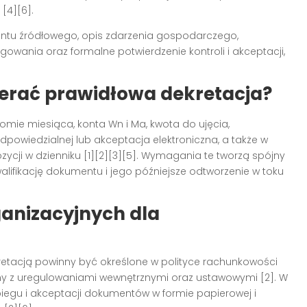
[4][6].
entu źródłowego, opis zdarzenia gospodarczego,
gowania oraz formalne potwierdzenie kontroli i akceptacji,
ierać prawidłowa dekretacja?
mie miesiąca, konta Wn i Ma, kwota do ujęcia,
powiedzialnej lub akceptacja elektroniczna, a także w
ji w dzienniku [1][2][3][5]. Wymagania te tworzą spójny
lifikację dokumentu i jego późniejsze odtworzenie w toku
anizacyjnych dla
ekretacją powinny być określone w polityce rachunkowości
odny z uregulowaniami wewnętrznymi oraz ustawowymi [2]. W
biegu i akceptacji dokumentów w formie papierowej i