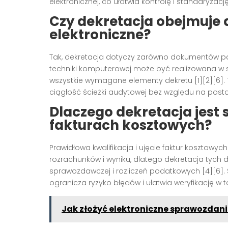
elektronicznej, co ułatwia kontrolę i standaryzację
Czy dekretacja obejmuje
elektroniczne?
Tak, dekretacja dotyczy zarówno dokumentów pap
techniki komputerowej może być realizowana w sy
wszystkie wymagane elementy dekretu [1][2][6
ciągłość ścieżki audytowej bez względu na posta
Dlaczego dekretacja jest 
fakturach kosztowych?
Prawidłowa kwalifikacja i ujęcie faktur kosztow
rozrachunków i wyniku, dlatego dekretacja tyc
sprawozdawczej i rozliczeń podatkowych [4][6]. 
ogranicza ryzyko błędów i ułatwia weryfikację w to
Jak złożyć elektroniczne sprawozdani