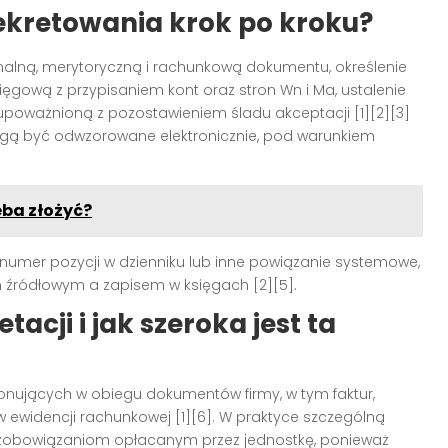
ekretowania krok po kroku?
malną, merytoryczną i rachunkową dokumentu, określenie
sięgową z przypisaniem kont oraz stron Wn i Ma, ustalenie
upoważnioną z pozostawieniem śladu akceptacji [1][2][3]
gą być odwzorowane elektronicznie, pod warunkiem
eba złożyć?
 numer pozycji w dzienniku lub inne powiązanie systemowe,
 źródłowym a zapisem w księgach [2][5].
acji i jak szeroka jest ta
nujących w obiegu dokumentów firmy, w tym faktur,
 ewidencji rachunkowej [1][6]. W praktyce szczególną
obowiązaniom opłacanym przez jednostkę, ponieważ