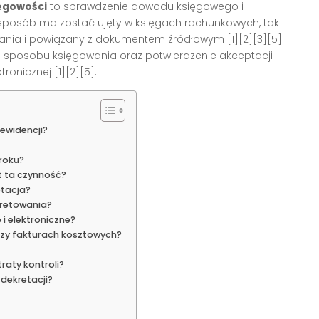
ęgowości
to sprawdzenie dowodu księgowego i
i sposób ma zostać ujęty w księgach rachunkowych, tak
wania i powiązany z dokumentem źródłowym [1][2][3][5].
ie sposobu księgowania oraz potwierdzenie akceptacji
onicznej [1][2][5].
ewidencji?
roku?
st ta czynność?
etacja?
kretowania?
i elektroniczne?
przy fakturach kosztowych?
aty kontroli?
dekretacji?