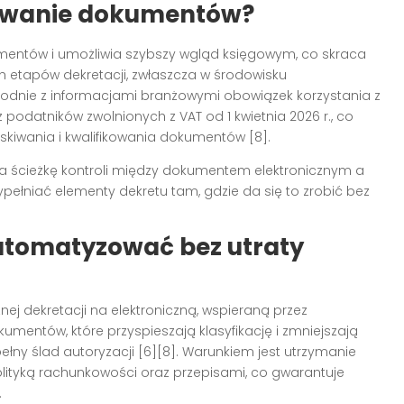
towanie dokumentów?
mentów i umożliwia szybszy wgląd księgowym, co skraca
ych etapów dekretacji, zwłaszcza w środowisku
odnie z informacjami branżowymi obowiązek korzystania z
odatników zwolnionych z VAT od 1 kwietnia 2026 r., co
kiwania i kwalifikowania dokumentów [8].
ia ścieżkę kontroli między dokumentem elektronicznym a
ełniać elementy dekretu tam, gdzie da się to zrobić bez
utomatyzować bez utraty
ej dekretacji na elektroniczną, wspieraną przez
entów, które przyspieszają klasyfikację i zmniejszają
ełny ślad autoryzacji [6][8]. Warunkiem jest utrzymanie
ityką rachunkowości oraz przepisami, co gwarantuje
.