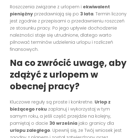
Roszczenia związane z urlopem i
ekwiwalent
pieniężny
przedawniają się po
3 lata
. Termin liczony
jest zgodnie z przepisami o przedawnieniu roszczeń
ze stosunku pracy. Po jego upływie dochodzenie
należności staje się utrudnione, dlatego warto
pilnować terminów udzielenia urlopu i rozliczeń
finansowych.
Na co zwrócić uwagę, aby
zdążyć z urlopem w
obecnej pracy?
Kluczowe reguły są proste i konkretne.
Urlop z
bieżącego roku
zaplanuj i wykorzystaj w tym
samym roku, a jeśli część przejdzie na kolejny,
pamiętaj o dacie
30 września
jako granicy dla
urlopu zaległego
. Upewnij się, że Twój wniosek jest
zgodny z planem i został zatwierdzony przez