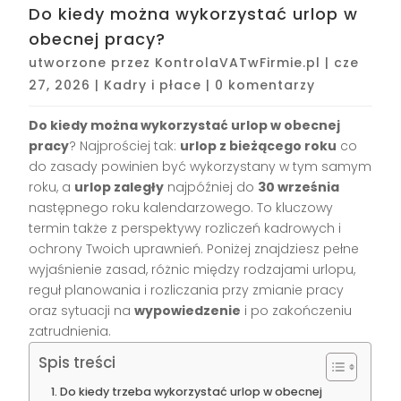
Do kiedy można wykorzystać urlop w
obecnej pracy?
utworzone przez
KontrolaVATwFirmie.pl
|
cze
27, 2026
|
Kadry i płace
|
0 komentarzy
Do kiedy można wykorzystać urlop w obecnej
pracy
? Najprościej tak:
urlop z bieżącego roku
co
do zasady powinien być wykorzystany w tym samym
roku, a
urlop zaległy
najpóźniej do
30 września
następnego roku kalendarzowego. To kluczowy
termin także z perspektywy rozliczeń kadrowych i
ochrony Twoich uprawnień. Poniżej znajdziesz pełne
wyjaśnienie zasad, różnic między rodzajami urlopu,
reguł planowania i rozliczania przy zmianie pracy
oraz sytuacji na
wypowiedzenie
i po zakończeniu
zatrudnienia.
Spis treści
Do kiedy trzeba wykorzystać urlop w obecnej