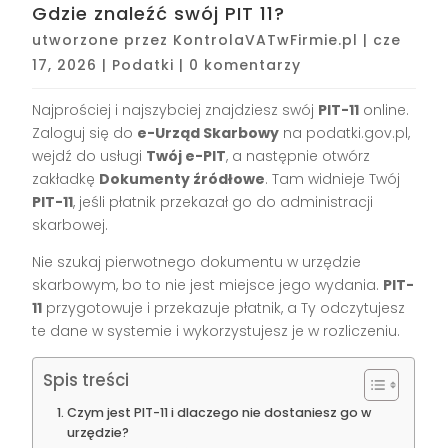
Gdzie znaleźć swój PIT 11?
utworzone przez
KontrolaVATwFirmie.pl
|
cze
17, 2026
|
Podatki
|
0 komentarzy
Najprościej i najszybciej znajdziesz swój
PIT-11
online.
Zaloguj się do
e-Urząd Skarbowy
na podatki.gov.pl,
wejdź do usługi
Twój e-PIT
, a następnie otwórz
zakładkę
Dokumenty źródłowe
. Tam widnieje Twój
PIT-11
, jeśli płatnik przekazał go do administracji
skarbowej.
Nie szukaj pierwotnego dokumentu w urzędzie
skarbowym, bo to nie jest miejsce jego wydania.
PIT-
11
przygotowuje i przekazuje płatnik, a Ty odczytujesz
te dane w systemie i wykorzystujesz je w rozliczeniu.
Spis treści
Czym jest PIT-11 i dlaczego nie dostaniesz go w
urzędzie?