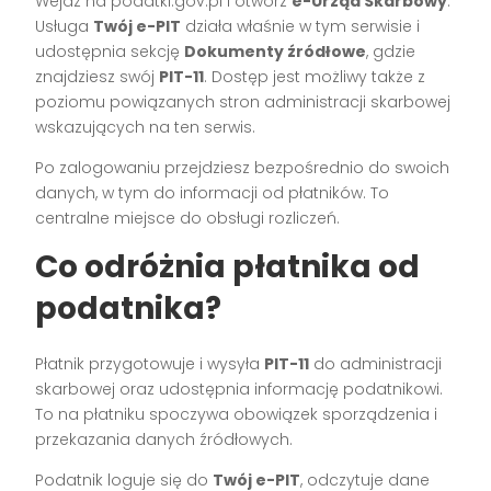
Wejdź na podatki.gov.pl i otwórz
e-Urząd Skarbowy
.
Usługa
Twój e-PIT
działa właśnie w tym serwisie i
udostępnia sekcję
Dokumenty źródłowe
, gdzie
znajdziesz swój
PIT-11
. Dostęp jest możliwy także z
poziomu powiązanych stron administracji skarbowej
wskazujących na ten serwis.
Po zalogowaniu przejdziesz bezpośrednio do swoich
danych, w tym do informacji od płatników. To
centralne miejsce do obsługi rozliczeń.
Co odróżnia płatnika od
podatnika?
Płatnik przygotowuje i wysyła
PIT-11
do administracji
skarbowej oraz udostępnia informację podatnikowi.
To na płatniku spoczywa obowiązek sporządzenia i
przekazania danych źródłowych.
Podatnik loguje się do
Twój e-PIT
, odczytuje dane