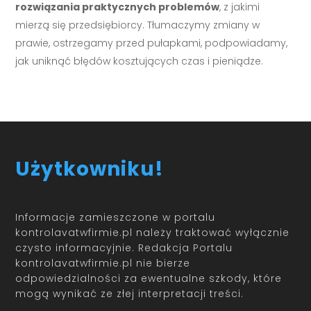
rozwiązania praktycznych problemów
, z jakimi
mierzą się przedsiębiorcy. Tłumaczymy zmiany w
prawie, ostrzegamy przed pułapkami, podpowiadamy,
jak uniknąć błędów kosztujących czas i pieniądze.
Użytkowniku!
Informacje zamieszczone w portalu
kontrolavatwfirmie.pl należy traktować wyłącznie
czysto informacyjnie. Redakcja Portalu
kontrolavatwfirmie.pl nie bierze
odpowiedzialności za ewentualne szkody, które
mogą wynikać ze złej interpretacji treści.