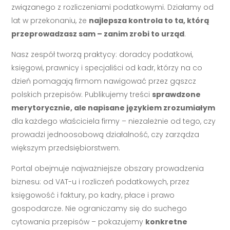
związanego z rozliczeniami podatkowymi. Działamy od
lat w przekonaniu, że
najlepsza kontrola to ta, którą
przeprowadzasz sam – zanim zrobi to urząd
.
Nasz zespół tworzą praktycy: doradcy podatkowi,
księgowi, prawnicy i specjaliści od kadr, którzy na co
dzień pomagają firmom nawigować przez gąszcz
polskich przepisów. Publikujemy treści
sprawdzone
merytorycznie, ale napisane językiem zrozumiałym
dla każdego właściciela firmy – niezależnie od tego, czy
prowadzi jednoosobową działalność, czy zarządza
większym przedsiębiorstwem.
Portal obejmuje najważniejsze obszary prowadzenia
biznesu: od VAT-u i rozliczeń podatkowych, przez
księgowość i faktury, po kadry, płace i prawo
gospodarcze. Nie ograniczamy się do suchego
cytowania przepisów – pokazujemy
konkretne