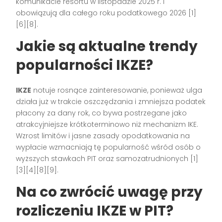
komunikacie resortu w listopadzie 2025 r. i
obowiązują dla całego roku podatkowego 2026 [1]
[6][8].
Jakie są aktualne trendy
popularności IKZE?
IKZE
notuje rosnące zainteresowanie, ponieważ ulga
działa już w trakcie oszczędzania i zmniejsza podatek
płacony za dany rok, co bywa postrzegane jako
atrakcyjniejsze krótkoterminowo niż mechanizm IKE.
Wzrost limitów i jasne zasady opodatkowania na
wypłacie wzmacniają tę popularność wśród osób o
wyższych stawkach PIT oraz samozatrudnionych [1]
[3][4][8][9].
Na co zwrócić uwagę przy
rozliczeniu IKZE w PIT?