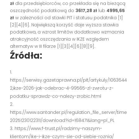
zł
dla przedsiębiorców, co przekłada się na bieżącą
oszczędność podatkową do
3617,28 zł
lub
4995,65
zł
w zależności od stawki PIT i statusu podatnika [1]
[2][4][6]. Największą korzyść daje wyższa stawka
podatkowa, a wzrost limitów dodatkowo wzmacnia
atrakcyjność oszczędzania w IKZE względem
alternatyw w III filarze [1][3][4][6][8][9].
Źródła:
https://serwisy.gazetaprawna.pl/pit/artykuly/1063644
2,ikze-2026-jak-odebrac-4-99565-zl-zwrotu-z-
podatku-sprawdz-co-nalezy-zrobic.html
https://www.santander.pl/regulation_file_server/time
20251230122311/download?id=168471&lang=pl_PL
https://www.f-trust.pl/radzimy-naszym-
klientom/ike-i-ikze-czym-sie-od-siebie-roznia/