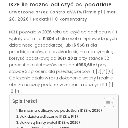
IKZE ile można odliczyć od podatku?
utworzone przez
KontrolaVATwFirmie.pl
|
mar
28, 2026
|
Podatki
|
0 komentarzy
IKZE
pozwala w 2026 roku odliczyć od dochodu w PIT
wpłaty do limitu
11 304 zł
dla osób nieprowadzących
działalności gospodarczej lub
16 956 zł
dla
przedsiębiorców, co przekłada się na maksymalną
korzyść podatkową do
3617,28 zł
przy stawce 32
procent dla etatowców oraz do
4995,65 zł
przy
stawce 32 procent dla przedsiębiorców [1][2][4][6].
Odliczenie działa w roku dokonania wpłaty i realnie
obniża należny podatek w zeznaniu rocznym PIT [1]
[2][4].
Spis treści
Ile można odliczyć od podatku z IKZE w 2026?
Jak działa odliczenie IKZE w PIT?
Jakie są limity wpłat IKZE w 2026?