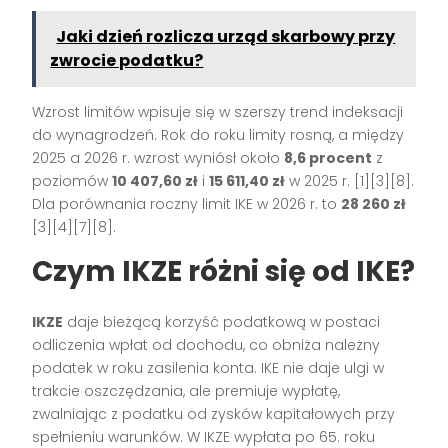
Jaki dzień rozlicza urząd skarbowy przy
zwrocie podatku?
Wzrost limitów wpisuje się w szerszy trend indeksacji
do wynagrodzeń. Rok do roku limity rosną, a między
2025 a 2026 r. wzrost wyniósł około
8,6 procent
z
poziomów
10 407,60 zł
i
15 611,40 zł
w 2025 r. [1][3][8].
Dla porównania roczny limit IKE w 2026 r. to
28 260 zł
[3][4][7][8].
Czym IKZE różni się od IKE?
IKZE
daje bieżącą korzyść podatkową w postaci
odliczenia wpłat od dochodu, co obniża należny
podatek w roku zasilenia konta. IKE nie daje ulgi w
trakcie oszczędzania, ale premiuje wypłatę,
zwalniając z podatku od zysków kapitałowych przy
spełnieniu warunków. W IKZE wypłata po 65. roku