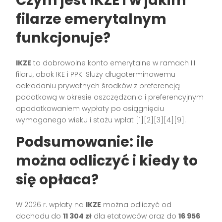
Czym jest IKZE i w jakim
filarze emerytalnym
funkcjonuje?
IKZE
to dobrowolne konto emerytalne w ramach III
filaru, obok IKE i PPK. Służy długoterminowemu
odkładaniu prywatnych środków z preferencją
podatkową w okresie oszczędzania i preferencyjnym
opodatkowaniem wypłaty po osiągnięciu
wymaganego wieku i stażu wpłat [1][2][3][4][9].
Podsumowanie: ile
można odliczyć i kiedy to
się opłaca?
W 2026 r. wpłaty na
IKZE
można odliczyć od
dochodu do
11 304 zł
dla etatowców oraz do
16 956