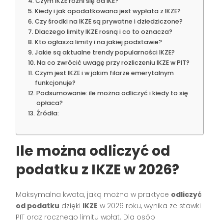
Czym IKZE różni się od IKE?
Kiedy i jak opodatkowana jest wypłata z IKZE?
Czy środki na IKZE są prywatne i dziedziczone?
Dlaczego limity IKZE rosną i co to oznacza?
Kto ogłasza limity i na jakiej podstawie?
Jakie są aktualne trendy popularności IKZE?
Na co zwrócić uwagę przy rozliczeniu IKZE w PIT?
Czym jest IKZE i w jakim filarze emerytalnym
funkcjonuje?
Podsumowanie: ile można odliczyć i kiedy to się
opłaca?
Źródła:
Ile można odliczyć od
podatku z IKZE w 2026?
Maksymalna kwota, jaką można w praktyce
odliczyć
od podatku
dzięki
IKZE
w 2026 roku, wynika ze stawki
PIT oraz rocznego limitu wpłat. Dla osób