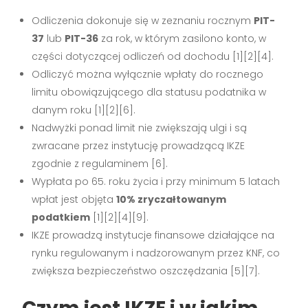
Odliczenia dokonuje się w zeznaniu rocznym
PIT-
37
lub
PIT-36
za rok, w którym zasilono konto, w
części dotyczącej odliczeń od dochodu [1][2][4].
Odliczyć można wyłącznie wpłaty do rocznego
limitu obowiązującego dla statusu podatnika w
danym roku [1][2][6].
Nadwyżki ponad limit nie zwiększają ulgi i są
zwracane przez instytucję prowadzącą IKZE
zgodnie z regulaminem [6].
Wypłata po 65. roku życia i przy minimum 5 latach
wpłat jest objęta
10% zryczałtowanym
podatkiem
[1][2][4][9].
IKZE prowadzą instytucje finansowe działające na
rynku regulowanym i nadzorowanym przez KNF, co
zwiększa bezpieczeństwo oszczędzania [5][7].