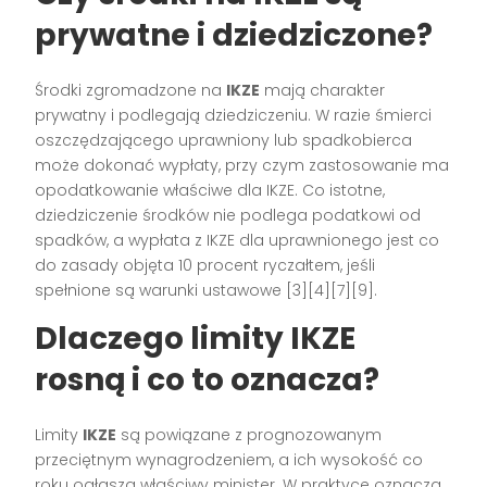
prywatne i dziedziczone?
Środki zgromadzone na
IKZE
mają charakter
prywatny i podlegają dziedziczeniu. W razie śmierci
oszczędzającego uprawniony lub spadkobierca
może dokonać wypłaty, przy czym zastosowanie ma
opodatkowanie właściwe dla IKZE. Co istotne,
dziedziczenie środków nie podlega podatkowi od
spadków, a wypłata z IKZE dla uprawnionego jest co
do zasady objęta 10 procent ryczałtem, jeśli
spełnione są warunki ustawowe [3][4][7][9].
Dlaczego limity IKZE
rosną i co to oznacza?
Limity
IKZE
są powiązane z prognozowanym
przeciętnym wynagrodzeniem, a ich wysokość co
roku ogłasza właściwy minister. W praktyce oznacza