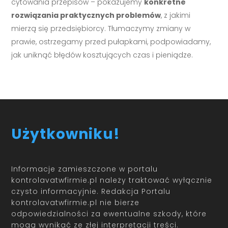
cytowania przepisów – pokazujemy
konkretne
rozwiązania praktycznych problemów
, z jakimi
mierzą się przedsiębiorcy. Tłumaczymy zmiany w
prawie, ostrzegamy przed pułapkami, podpowiadamy,
jak uniknąć błędów kosztujących czas i pieniądze.
Użytkowniku!
Informacje zamieszczone w portalu
kontrolavatwfirmie.pl należy traktować wyłącznie
czysto informacyjnie. Redakcja Portalu
kontrolavatwfirmie.pl nie bierze
odpowiedzialności za ewentualne szkody, które
mogą wynikać ze złej interpretacji treści.