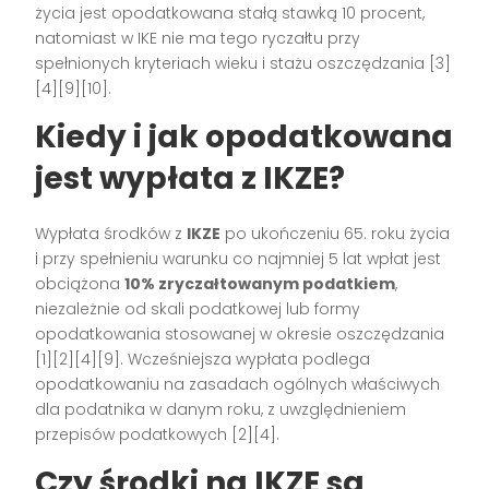
życia jest opodatkowana stałą stawką 10 procent,
natomiast w IKE nie ma tego ryczałtu przy
spełnionych kryteriach wieku i stażu oszczędzania [3]
[4][9][10].
Kiedy i jak opodatkowana
jest wypłata z IKZE?
Wypłata środków z
IKZE
po ukończeniu 65. roku życia
i przy spełnieniu warunku co najmniej 5 lat wpłat jest
obciążona
10% zryczałtowanym podatkiem
,
niezależnie od skali podatkowej lub formy
opodatkowania stosowanej w okresie oszczędzania
[1][2][4][9]. Wcześniejsza wypłata podlega
opodatkowaniu na zasadach ogólnych właściwych
dla podatnika w danym roku, z uwzględnieniem
przepisów podatkowych [2][4].
Czy środki na IKZE są