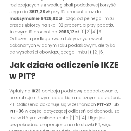
rozliczających się według skali podatkowej korzyść
sięga do
3617,28 zł
przy 32 procent oraz do
maksymalnie 5425,92 zł
licząc od pełnego limitu
przedsiębiorcy na skali 32 procent, a przy podatku
liniowym 19 procent do
2966,17 zł
[1][2][4][6].
Odliczeniu podlega kwota faktycznych wpłat
dokonanych w danym roku podatkowym, ale tylko
do wysokości obowiązującego limitu [1][2][6].
Jak działa odliczenie IKZE
w PIT?
Wpłaty na
IKZE
obniżają podstawę opodatkowania,
co skutkuje niższym podatkiem należnym po złożeniu
PIT. Odliczenia dokonuje się w zeznaniach
PIT-37
lub
PIT-36
w części dotyczącej odliczeń od dochodu za
rok, w którym zasilono konto [1][2][4]. Ulga jest
bezpośrednio proporcjonalna do stawki PIT, więc