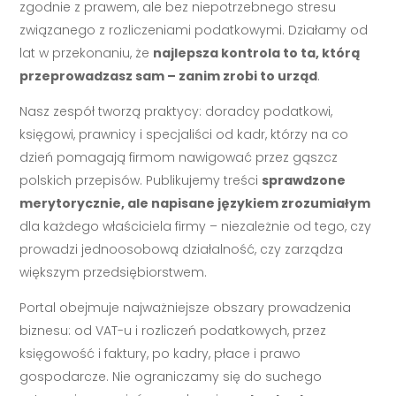
zgodnie z prawem, ale bez niepotrzebnego stresu
związanego z rozliczeniami podatkowymi. Działamy od
lat w przekonaniu, że
najlepsza kontrola to ta, którą
przeprowadzasz sam – zanim zrobi to urząd
.
Nasz zespół tworzą praktycy: doradcy podatkowi,
księgowi, prawnicy i specjaliści od kadr, którzy na co
dzień pomagają firmom nawigować przez gąszcz
polskich przepisów. Publikujemy treści
sprawdzone
merytorycznie, ale napisane językiem zrozumiałym
dla każdego właściciela firmy – niezależnie od tego, czy
prowadzi jednoosobową działalność, czy zarządza
większym przedsiębiorstwem.
Portal obejmuje najważniejsze obszary prowadzenia
biznesu: od VAT-u i rozliczeń podatkowych, przez
księgowość i faktury, po kadry, płace i prawo
gospodarcze. Nie ograniczamy się do suchego