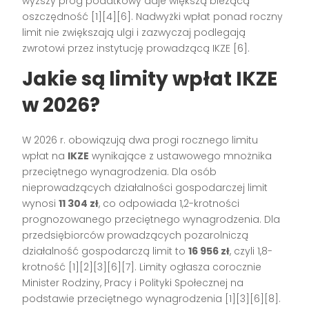
wyższy próg podatkowy daje większą bieżącą
oszczędność [1][4][6]. Nadwyżki wpłat ponad roczny
limit nie zwiększają ulgi i zazwyczaj podlegają
zwrotowi przez instytucję prowadzącą IKZE [6].
Jakie są limity wpłat IKZE
w 2026?
W 2026 r. obowiązują dwa progi rocznego limitu
wpłat na
IKZE
wynikające z ustawowego mnożnika
przeciętnego wynagrodzenia. Dla osób
nieprowadzących działalności gospodarczej limit
wynosi
11 304 zł
, co odpowiada 1,2-krotności
prognozowanego przeciętnego wynagrodzenia. Dla
przedsiębiorców prowadzących pozarolniczą
działalność gospodarczą limit to
16 956 zł
, czyli 1,8-
krotność [1][2][3][6][7]. Limity ogłasza corocznie
Minister Rodziny, Pracy i Polityki Społecznej na
podstawie przeciętnego wynagrodzenia [1][3][6][8].