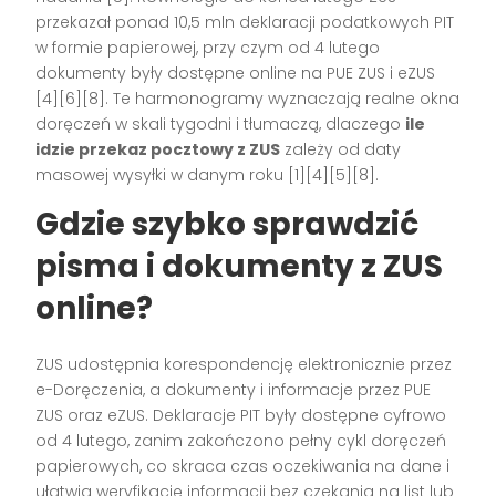
przekazał ponad 10,5 mln deklaracji podatkowych PIT
w formie papierowej, przy czym od 4 lutego
dokumenty były dostępne online na PUE ZUS i eZUS
[4][6][8]. Te harmonogramy wyznaczają realne okna
doręczeń w skali tygodni i tłumaczą, dlaczego
ile
idzie przekaz pocztowy z ZUS
zależy od daty
masowej wysyłki w danym roku [1][4][5][8].
Gdzie szybko sprawdzić
pisma i dokumenty z ZUS
online?
ZUS udostępnia korespondencję elektronicznie przez
e-Doręczenia, a dokumenty i informacje przez PUE
ZUS oraz eZUS. Deklaracje PIT były dostępne cyfrowo
od 4 lutego, zanim zakończono pełny cykl doręczeń
papierowych, co skraca czas oczekiwania na dane i
ułatwia weryfikację informacji bez czekania na list lub