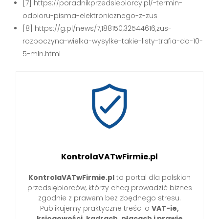
[7] https://poradnikprzedsiebiorcy.pl/-termin-
odbioru-pisma-elektronicznego-z-zus
[8] https://g.pl/news/7,188150,32544616,zus-
rozpoczyna-wielka-wysylke-takie-listy-trafia-do-10-
5-mln.html
KontrolaVATwFirmie.pl
KontrolaVATwFirmie.pl
to portal dla polskich
przedsiębiorców, którzy chcą prowadzić biznes
zgodnie z prawem bez zbędnego stresu.
Publikujemy praktyczne treści o
VAT-ie,
księgowości, kadrach, płacach i prawie