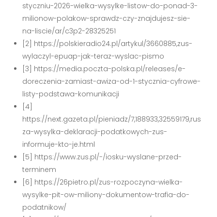
styczniu-2026-wielka-wysylke-listow-do-ponad-3-
milionow-polakow-sprawdz-czy-znajdujesz-sie-
na-liscie/ar/c3p2-28325251
[2] https://polskieradio24.pl/artykul/3660885,zus-
wylaczyl-epuap-jak-teraz-wyslac-pismo
[3] https://media.poczta-polska.pl/releases/e-
doreczenia-zamiast-awiza-od-1-stycznia-cyfrowe-
listy-podstawa-komunikacji
[4]
https://next.gazeta.pl/pieniadz/7,188933,32559179,rus
za-wysylka-deklaracji-podatkowych-zus-
informuje-kto-je.html
[5] https://www.zus.pl/-/iosku-wyslane-przed-
terminem
[6] https://26pietro.pl/zus-rozpoczyna-wielka-
wysylke-pit-ow-miliony-dokumentow-trafia-do-
podatnikow/