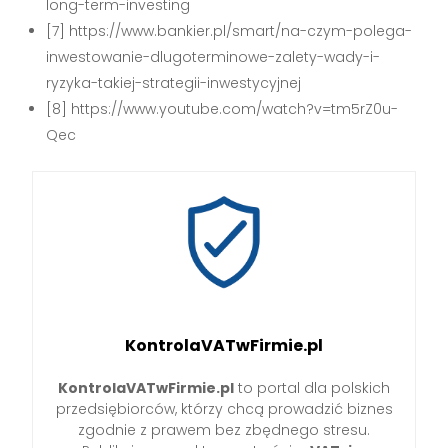
long-term-investing
[7] https://www.bankier.pl/smart/na-czym-polega-
inwestowanie-dlugoterminowe-zalety-wady-i-
ryzyka-takiej-strategii-inwestycyjnej
[8] https://www.youtube.com/watch?v=tm5rZ0u-
Qec
KontrolaVATwFirmie.pl
KontrolaVATwFirmie.pl
to portal dla polskich
przedsiębiorców, którzy chcą prowadzić biznes
zgodnie z prawem bez zbędnego stresu.