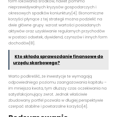
form lokowania środków, nawet pomimo
nieprzewidywalnych kryzysów gospodarczych i
okresowych spadków koniunktury[4]. Ekonomiczne
korzyści płynące z tej strategii można podzielić na
dwie główne grupy: wzrost wartości posiadanych
aktywów oraz uzyskiwanie regularnych przychodów
w postaci odsetek, dywidend, czynszów i innych form
dochodów[8].
Kto składa sprawozdanie finansowe do
urzędu skarbowego?
Warto podkreślić, że inwestycje te wymagają
odpowiedniego poziomu zaangażowania kapitału –
im mniejsza kwota, tym dłuższy czas oczekiwania na
satysfakcjonujący zwrot. Jednak właściwie
zbudowany portfel pozwala w długiej perspektywie
czerpać stabilne i powtarzalne korzyści[4].