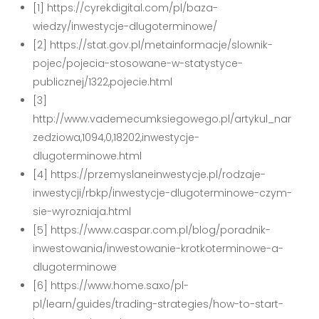
[1] https://cyrekdigital.com/pl/baza-
wiedzy/inwestycje-dlugoterminowe/
[2] https://stat.gov.pl/metainformacje/slownik-
pojec/pojecia-stosowane-w-statystyce-
publicznej/1322,pojecie.html
[3]
http://www.vademecumksiegowego.pl/artykul_nar
zedziowa,1094,0,18202,inwestycje-
dlugoterminowe.html
[4] https://przemyslaneinwestycje.pl/rodzaje-
inwestycji/rbkp/inwestycje-dlugoterminowe-czym-
sie-wyrozniaja.html
[5] https://www.caspar.com.pl/blog/poradnik-
inwestowania/inwestowanie-krotkoterminowe-a-
dlugoterminowe
[6] https://www.home.saxo/pl-
pl/learn/guides/trading-strategies/how-to-start-