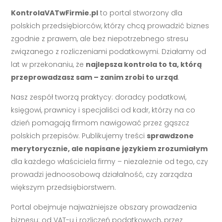
KontrolaVATwFirmie.pl
to portal stworzony dla
polskich przedsiębiorców, którzy chcą prowadzić biznes
zgodnie z prawem, ale bez niepotrzebnego stresu
związanego z rozliczeniami podatkowymi. Działamy od
lat w przekonaniu, że
najlepsza kontrola to ta, którą
przeprowadzasz sam – zanim zrobi to urząd
.
Nasz zespół tworzą praktycy: doradcy podatkowi,
księgowi, prawnicy i specjaliści od kadr, którzy na co
dzień pomagają firmom nawigować przez gąszcz
polskich przepisów. Publikujemy treści
sprawdzone
merytorycznie, ale napisane językiem zrozumiałym
dla każdego właściciela firmy – niezależnie od tego, czy
prowadzi jednoosobową działalność, czy zarządza
większym przedsiębiorstwem.
Portal obejmuje najważniejsze obszary prowadzenia
biznesu: od VAT-u i rozliczeń podatkowych, przez