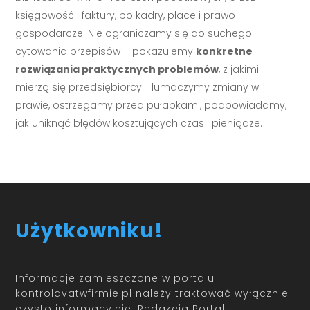
księgowość i faktury, po kadry, płace i prawo
gospodarcze. Nie ograniczamy się do suchego
cytowania przepisów – pokazujemy
konkretne
rozwiązania praktycznych problemów
, z jakimi
mierzą się przedsiębiorcy. Tłumaczymy zmiany w
prawie, ostrzegamy przed pułapkami, podpowiadamy,
jak uniknąć błędów kosztujących czas i pieniądze.
Użytkowniku!
Informacje zamieszczone w portalu
kontrolavatwfirmie.pl należy traktować wyłącznie
czysto informacyjnie. Redakcja Portalu