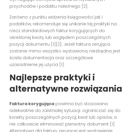
przychodów i podatku należnego
[2]
.
Zarówno z punktu widzenia księgowości jak i
podatków, rekomenduje się unikanie tej praktyki na
rzecz standardowych faktur korygujących do
określonej kwoty lub względem poszczególnych
pozycji dokumentu
[1][2]
. Jeżeli faktura zerująca
zostanie mimo wszystko wystawiona, niezbędna jest
ścisła dokumentacja oraz szczegółowe
uzasadnienie jej użycia
[1]
.
Najlepsze praktyki i
alternatywne rozwiązania
Faktura korygująca
powinna być stosowana
adekwatnie do zaistniałej sytuacji: ograniczać się do
korekty poszczególnych pozycji, kwot lub opisów, a
nie całkowicie eliminować pierwotny dokument
[1]
.
Alternatywą dla faktury zerującej jest wystawienie