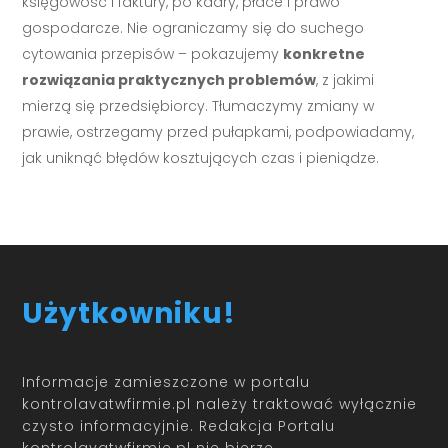
księgowość i faktury, po kadry, płace i prawo
gospodarcze. Nie ograniczamy się do suchego
cytowania przepisów – pokazujemy
konkretne
rozwiązania praktycznych problemów
, z jakimi
mierzą się przedsiębiorcy. Tłumaczymy zmiany w
prawie, ostrzegamy przed pułapkami, podpowiadamy,
jak uniknąć błędów kosztujących czas i pieniądze.
Użytkowniku!
Informacje zamieszczone w portalu
kontrolavatwfirmie.pl należy traktować wyłącznie
czysto informacyjnie. Redakcja Portalu
kontrolavatwfirmie.pl nie bierze