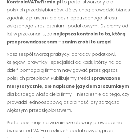
KontrolaVATwFirmie.pl
to portal stworzony dla
polskich przedsiębiorców, którzy chcą prowadzić biznes
zgodnie z prawem, ale bez niepotrzebnego stresu
związanego z rozliczeniami podatkowymi. Działamy od
lat w przekonaniu, że
najlepsza kontrola to ta, którą
przeprowadzasz sam – zanim zrobi to urząd
.
Nasz zespół tworzą praktycy: doradcy podatkowi,
księgowi, prawnicy i specjaliści od kadr, którzy na co
dzień pomagają firmom nawigować przez gąszcz
polskich przepisów. Publikujemy treści
sprawdzone
merytorycznie, ale napisane językiem zrozumiałym
dla każdego właściciela firmy – niezależnie od tego, czy
prowadzi jednoosobową działalność, czy zarządza
większym przedsiębiorstwem.
Portal obejmuje najważniejsze obszary prowadzenia
biznesu: od VAT-u i rozliczeń podatkowych, przez