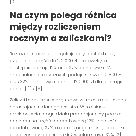
[9].
Na czym polega różnica
między rozliczeniem
rocznym a zaliczkami?
Rozliczenie roczne porządkuje cały dochód roku,
dzieli go na część do 120 000 zł i nadwyżkę, a
następnie stosuje 12% oraz 32% od nadwyżki. W
materiałach praktycznych podaje się wzór 10 800 zł
plus 32% od nadwyżki ponad 120 000 zł dla tej drugiej
części [1][5][8].
Zaliczki to rozliczenie cząstkowe w trakcie roku liczone
narastająco u danego płatnika. W miesiącu
przekroczenia progu działa proporcjonalny podział
dochodu na część opodatkowaną 12% i na część
opodatkowaną 32%, a od kolejnego miesiąca zaliczki
co do zasady pobiera się już według stawki 32% [2]