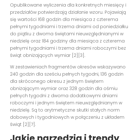
Opublikowane wyliczenia dla konkretnych miesięcy i
przedziałów potwierdzają działanie wzoru. Pojawiają
się wartości 168 godzin dla miesiąca z czterema
pełnymi tygodniami i trzema dniami od poniedziałku
do piątku z dwoma świętami nieuwzględnianymi w
niedzielę oraz 184 godziny dla miesiąca z czterema
pełnymi tygodniami i trzema dniami roboczymi bez
świąt obniżających wymiar [2][3].
W zestawieniach fragmentów okresów wskazywano
240 godzin dla sześciu pełnych tygodni, 136 godzin
dla skróconego okresu z jednym świętem
obniżającym wymiar oraz 328 godzin dla ośmiu
pełnych tygodni z dwoma dodatkowymi dniami
roboczymi i jednym świętem nieuwzględnianym w
niedzielę. Są to arytmetyczne skutki stałych norm
dobowych i tygodniowych w połączeniu z układem
świąt [2][7].
Jakie narzędzia i trendy