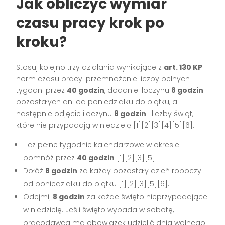
Jak obliczyć wymiar
czasu pracy krok po
kroku?
Stosuj kolejno trzy działania wynikające z
art. 130 KP
i
norm czasu pracy: przemnożenie liczby pełnych
tygodni przez
40 godzin
, dodanie iloczynu
8 godzin
i
pozostałych dni od poniedziałku do piątku, a
następnie odjęcie iloczynu
8 godzin
i liczby świąt,
które nie przypadają w niedzielę [1][2][3][4][5][6].
Licz pełne tygodnie kalendarzowe w okresie i
pomnóż przez
40 godzin
[1][2][3][5].
Dołóż
8 godzin
za każdy pozostały dzień roboczy
od poniedziałku do piątku [1][2][3][5][6].
Odejmij
8 godzin
za każde święto nieprzypadające
w niedzielę. Jeśli święto wypada w sobotę,
pracodawca ma obowiązek udzielić dnia wolnego