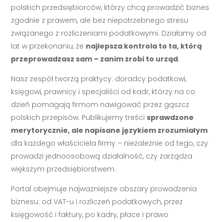
polskich przedsiębiorców, którzy chcą prowadzić biznes
zgodnie z prawem, ale bez niepotrzebnego stresu
związanego z rozliczeniami podatkowymi. Działamy od
lat w przekonaniu, że
najlepsza kontrola to ta, którą
przeprowadzasz sam – zanim zrobi to urząd
.
Nasz zespół tworzą praktycy: doradcy podatkowi,
księgowi, prawnicy i specjaliści od kadr, którzy na co
dzień pomagają firmom nawigować przez gąszcz
polskich przepisów. Publikujemy treści
sprawdzone
merytorycznie, ale napisane językiem zrozumiałym
dla każdego właściciela firmy – niezależnie od tego, czy
prowadzi jednoosobową działalność, czy zarządza
większym przedsiębiorstwem.
Portal obejmuje najważniejsze obszary prowadzenia
biznesu: od VAT-u i rozliczeń podatkowych, przez
księgowość i faktury, po kadry, płace i prawo