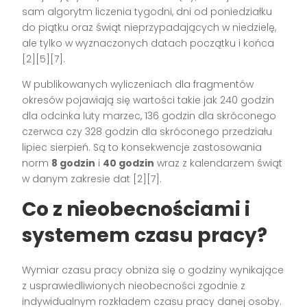
sam algorytm liczenia tygodni, dni od poniedziałku
do piątku oraz świąt nieprzypadających w niedzielę,
ale tylko w wyznaczonych datach początku i końca
[2][5][7].
W publikowanych wyliczeniach dla fragmentów
okresów pojawiają się wartości takie jak 240 godzin
dla odcinka luty marzec, 136 godzin dla skróconego
czerwca czy 328 godzin dla skróconego przedziału
lipiec sierpień. Są to konsekwencje zastosowania
norm
8 godzin
i
40 godzin
wraz z kalendarzem świąt
w danym zakresie dat [2][7].
Co z nieobecnościami i
systemem czasu pracy?
Wymiar czasu pracy obniża się o godziny wynikające
z usprawiedliwionych nieobecności zgodnie z
indywidualnym rozkładem czasu pracy danej osoby.