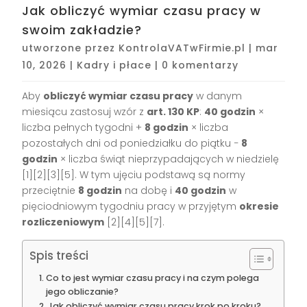
Jak obliczyć wymiar czasu pracy w
swoim zakładzie?
utworzone przez
KontrolaVATwFirmie.pl
|
mar
10, 2026
|
Kadry i płace
|
0 komentarzy
Aby
obliczyć wymiar czasu pracy
w danym
miesiącu zastosuj wzór z
art. 130 KP
:
40 godzin
×
liczba pełnych tygodni +
8 godzin
× liczba
pozostałych dni od poniedziałku do piątku −
8
godzin
× liczba świąt nieprzypadających w niedzielę
[1][2][3][5]. W tym ujęciu podstawą są normy
przeciętnie
8 godzin
na dobę i
40 godzin
w
pięciodniowym tygodniu pracy w przyjętym
okresie
rozliczeniowym
[2][4][5][7].
Spis treści
Co to jest wymiar czasu pracy i na czym polega
jego obliczanie?
Jak obliczyć wymiar czasu pracy krok po kroku?