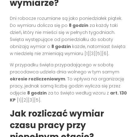
wymiarze?
Dni robocze rozumiane są jako poniedziałek piątek.
Do wymiaru dolicza się po
8 godzin
za każdy taki
dzień, który nie mieści się w pełnych tygodniach.
Święta występujące od poniedziałku do soboty
obniżają wymiar o
8 godzin
każde, natomiast święta
w niedzielę nie zmieniają wymiaru [1][3][5][6].
W przypadku święta przypadającego w sobotę
pracodawca udziela dnia wolnego w tym samym
okresie rozliczeniowym
. To wpływa na organizację
pracy, jednak samą liczbę godzin wylicza się przez
odjęcie
8 godzin
za to święto według wzoru z
art. 130
KP
[1][2][3][5].
Jak rozliczać wymiar
czasu pracy przy
niepełnym etacie?