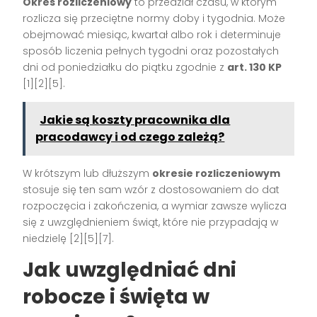
Okres rozliczeniowy
to przedział czasu, w którym
rozlicza się przeciętne normy doby i tygodnia. Może
obejmować miesiąc, kwartał albo rok i determinuje
sposób liczenia pełnych tygodni oraz pozostałych
dni od poniedziałku do piątku zgodnie z
art. 130 KP
[1][2][5].
Jakie są koszty pracownika dla
pracodawcy i od czego zależą?
W krótszym lub dłuższym
okresie rozliczeniowym
stosuje się ten sam wzór z dostosowaniem do dat
rozpoczęcia i zakończenia, a wymiar zawsze wylicza
się z uwzględnieniem świąt, które nie przypadają w
niedzielę [2][5][7].
Jak uwzględniać dni
robocze i święta w