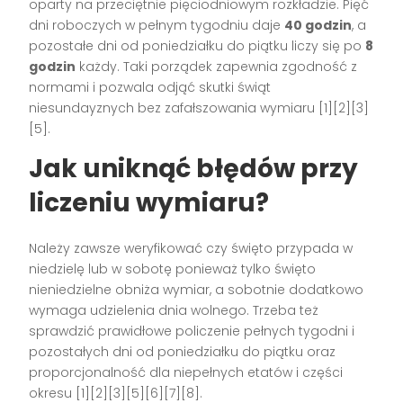
oparty na przeciętnie pięciodniowym rozkładzie. Pięć
dni roboczych w pełnym tygodniu daje
40 godzin
, a
pozostałe dni od poniedziałku do piątku liczy się po
8
godzin
każdy. Taki porządek zapewnia zgodność z
normami i pozwala odjąć skutki świąt
niesundayznych bez zafałszowania wymiaru [1][2][3]
[5].
Jak uniknąć błędów przy
liczeniu wymiaru?
Należy zawsze weryfikować czy święto przypada w
niedzielę lub w sobotę ponieważ tylko święto
nieniedzielne obniża wymiar, a sobotnie dodatkowo
wymaga udzielenia dnia wolnego. Trzeba też
sprawdzić prawidłowe policzenie pełnych tygodni i
pozostałych dni od poniedziałku do piątku oraz
proporcjonalność dla niepełnych etatów i części
okresu [1][2][3][5][6][7][8].