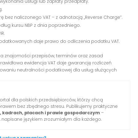
onania usługi lub zapłaty przedpłaty.
g.
ę bez naliczonego VAT – z adnotacją „Reverse Charge”.
według kursu NBP z dnia poprzedniego.
iR.
odatkowanych daje prawo do odliczenia podatku VAT.
a znajomości przepisów, terminów oraz zasad
rawidłowa ewidencja VAT daje gwarancję rozliczeń
waniu neutralności podatkowej dla usług służących
ortal dla polskich przedsiębiorców, którzy chcą
prawem bez zbędnego stresu. Publikujemy praktyczne
i, kadrach, płacach i prawie gospodarczym
–
 napisane językiem zrozumiałym dla każdego.