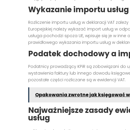
Wykazanie importu usług 
Rozliczenie importu usług w deklaracji VAT zależy
Europejskiej należy wykazać import usług w odpo
usługa pochodzi spoza UE, wpisuje się je w inne 
prawidłowego wykazania importu usług w dekla
Podatek dochodowy a imp
Podatnicy prowadzący KPiR są zobowiązani do u
wystawienia faktury lub innego dowodu księgowe
pozostałe części rozliczane są w ewidencji VAT.
Opakowania zwrotne jak księgować w 
Najważniejsze zasady ewid
usług