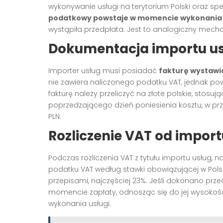
wykonywanie usługi na terytorium Polski oraz s
podatkowy powstaje w momencie wykonania 
wystąpiła przedpłata. Jest to analogiczny mecha
Dokumentacja importu u
Importer usług musi posiadać
fakturę wystawi
nie zawiera naliczonego podatku VAT, jednak po
fakturę należy przeliczyć na złote polskie, stosu
poprzedzającego dzień poniesienia kosztu, w prz
PLN.
Rozliczenie VAT od import
Podczas rozliczenia VAT z tytułu importu usług,
podatku VAT według stawki obowiązującej w Pol
przepisami, najczęściej 23%. Jeśli dokonano prze
momencie zapłaty, odnosząc się do jej wysokośc
wykonania usługi.