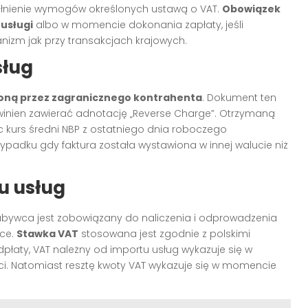
pełnienie wymogów określonych ustawą o VAT.
Obowiązek
usługi
albo w momencie dokonania zapłaty, jeśli
nizm jak przy transakcjach krajowych.
sług
oną przez zagranicznego kontrahenta
. Dokument ten
winien zawierać adnotację „Reverse Charge”. Otrzymaną
jąc kurs średni NBP z ostatniego dnia roboczego
ypadku gdy faktura została wystawiona w innej walucie niż
u usług
 nabywca jest zobowiązany do naliczenia i odprowadzenia
sce.
Stawka VAT
stosowana jest zgodnie z polskimi
dpłaty, VAT należny od importu usług wykazuje się w
i. Natomiast resztę kwoty VAT wykazuje się w momencie