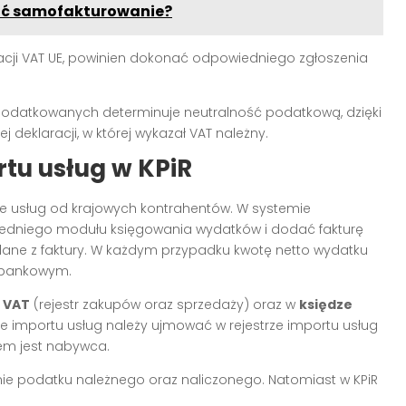
ać samofakturowanie?
tracji VAT UE, powinien dokonać odpowiedniego zgłoszenia
odatkowanych determinuje neutralność podatkową, dzięki
 deklaracji, w której wykazał VAT należny.
tu usług w KPiR
cie usług od krajowych kontrahentów. W systemie
edniego modułu księgowania wydatków i dodać fakturę
dane z faktury. W każdym przypadku kwotę netto wydatku
e bankowym.
i VAT
(rejestr zakupów oraz sprzedaży) oraz w
księdze
e importu usług należy ujmować w rejestrze importu usług
iem jest nabywca.
nie podatku należnego oraz naliczonego. Natomiast w KPiR