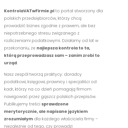
KontrolaVATwFirmie.pl
to portal stworzony dla
polskich przedsiębiorców, którzy chcą
prowadzić biznes zgodnie z prawem, ale bez
niepotrzebnego stresu związanego z
rozliczeniami podatkowymi. Działamy od lat w
przekonaniu, że
najlepsza kontrola to ta,
którą przeprowadzasz sam – zanim zrobi to
urząd
.
Nasz zespół tworzą praktycy: doradcy
podatkowi, księgowi, prawnicy i specjaliści od
kadr, którzy na co dzień pomagają firmom
nawigować przez gąszcz polskich przepisów.
Publikujemy treści
sprawdzone
merytorycznie, ale napisane językiem
zrozumiałym
dla każdego właściciela firmy –
niezależnie od tego, czy prowadzi