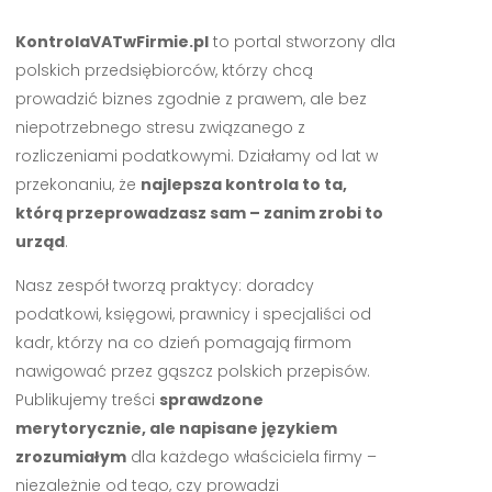
KontrolaVATwFirmie.pl
to portal stworzony dla
polskich przedsiębiorców, którzy chcą
prowadzić biznes zgodnie z prawem, ale bez
niepotrzebnego stresu związanego z
rozliczeniami podatkowymi. Działamy od lat w
przekonaniu, że
najlepsza kontrola to ta,
którą przeprowadzasz sam – zanim zrobi to
urząd
.
Nasz zespół tworzą praktycy: doradcy
podatkowi, księgowi, prawnicy i specjaliści od
kadr, którzy na co dzień pomagają firmom
nawigować przez gąszcz polskich przepisów.
Publikujemy treści
sprawdzone
merytorycznie, ale napisane językiem
zrozumiałym
dla każdego właściciela firmy –
niezależnie od tego, czy prowadzi