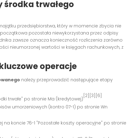
ży środka trwałego
majątku przedsiębiorstwa, który w momencie zbycia nie
 początkowa pozostała niewykorzystana przez odpisy
ładnika zawsze oznacza konieczność rozliczenia zarówno
łości nieumorzonej wartości w księgach rachunkowych, z
 kluczowe operacje
zowanego
należy przeprowadzić następujące etapy
[2][3][6]
dki trwałe" po stronie Ma (kredytowej)
isów umorzeniowych (kontro 07-1) po stronie Wn
 na koncie 76-1 "Pozostałe koszty operacyjne" po stronie