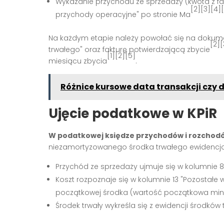
Wykazanie przychodu ze sprzedaży (kwota z fak
[2][3][4]
przychody operacyjne" po stronie Ma
Na każdym etapie należy powołać się na dokumen
[2][
trwałego" oraz fakturę potwierdzającą zbycie
[1][2][5]
miesiącu zbycia
.
Różnice kursowe data transakcji czy 
Ujęcie podatkowe w KPiR
W podatkowej księdze przychodów i rozchod
niezamortyzowanego środka trwałego ewidencjo
Przychód ze sprzedaży ujmuje się w kolumnie 8
Koszt rozpoznaje się w kolumnie 13 "Pozostałe
początkowej środka (wartość początkowa mi
Środek trwały wykreśla się z ewidencji środków 