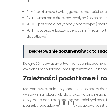
:
01 – środki trwałe (wyksięgowanie wartości po
07-1 – umorzenie środków trwałych (przenies
76-0 – pozostałe przychody operacyjne (kwot
76-1 – pozostałe koszty operacyjne (niezamor
dodatkowe)
Dekretowanie dokumentów co to znac
Kolejność i powiązania tych kont są niezbędne 
ewidencji rachunkowej oraz sprawozdaniu finan
Zależności podatkowe i ro
Moment wykazania przychodu ze sprzedaży środ
wystawienia faktury lub datę aktu notarialnego 
otrzymana cena odbiega od wartości rynkowej, fi
[4][5][6]
potrzeby podatkowe
. Podatkowy koszt