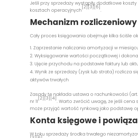
Jeśli przy sprzedaży wystąpiły dodatkowe koszty (
[2][3][6]
kosztach operacyjnych
.
Mechanizm rozliczeniowy 
Cały proces księgowania obejmuje kilka ściśle o
Zaprzestanie naliczania amortyzacji w miesiąc
Wyksięgowanie wartości początkowej i dokon
Ujęcie przychodu na podstawie faktury lub akt
Wynik ze sprzedaży (zysk lub strata) rozlicza 
aktywów trwałych
Zasady te nakłada ustawa o rachunkowości (art. 3
[2][3][4]
nr 11
. Warto zwrócić uwagę, że jeśli cena
może przyjąć wartość rynkową jako podstawę 
Konta księgowe i powiąza
W toku sprzedaży środka trwałego niezamortyz
[3][6]