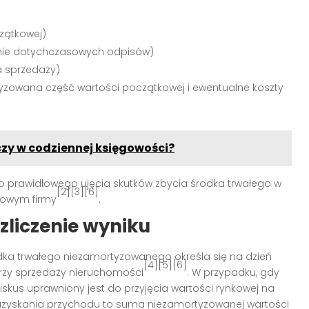
czątkowej)
ienie dotychczasowych odpisów)
a sprzedaży)
tyzowana część wartości początkowej i ewentualne koszty
zy w codziennej księgowości?
do prawidłowego ujęcia skutków zbycia środka trwałego w
[2][3][6]
sowym firmy
.
zliczenie wyniku
ka trwałego niezamortyzowanego określa się na dzień
[4][5][6]
przy sprzedaży nieruchomości
. W przypadku, gdy
skus uprawniony jest do przyjęcia wartości rynkowej na
 uzyskania przychodu to suma niezamortyzowanej wartości