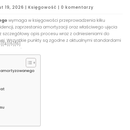
ut 19, 2026
|
Księgowość
|
0 komentarzy
ego
wymaga w księgowości przeprowadzenia kilku
dencji, zaprzestania amortyzacji oraz właściwego ujęcia
sz szczegółowy opis procesu wraz z odniesieniami do
ej. Wszystkie punkty są zgodne z aktualnymi standardami
3][4][5][6]
.
niezamortyzowanego
rat
su