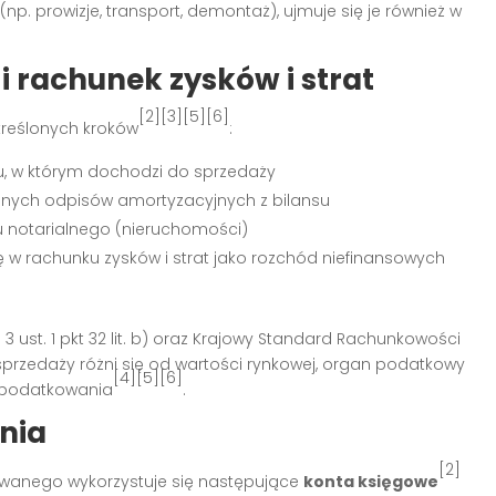
np. prowizje, transport, demontaż), ujmuje się je również w
i rachunek zysków i strat
[2][3][5][6]
kreślonych kroków
:
u, w którym dochodzi do sprzedaży
anych odpisów amortyzacyjnych z bilansu
u notarialnego (nieruchomości)
się w rachunku zysków i strat jako rozchód niefinansowych
 ust. 1 pkt 32 lit. b) oraz Krajowy Standard Rachunkowości
 sprzedaży różni się od wartości rynkowej, organ podatkowy
[4][5][6]
opodatkowania
.
nia
[2]
owanego wykorzystuje się następujące
konta księgowe