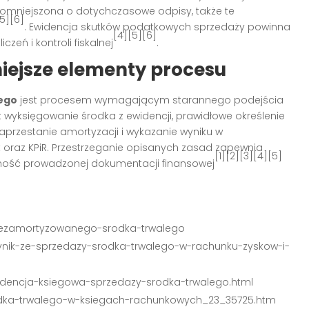
pomniejszona o dotychczasowe odpisy, także te
5][6]
. Ewidencja skutków podatkowych sprzedaży powinna
[4][5][6]
zeń i kontroli fiskalnej
.
ejsze elementy procesu
ego
jest procesem wymagającym starannego podejścia
wyksięgowanie środka z ewidencji, prawidłowe określenie
przestanie amortyzacji i wykazanie wyniku w
 oraz KPiR. Przestrzeganie opisanych zasad zapewnia
[1][2][3][4][5]
ość prowadzonej dokumentacji finansowej
-niezamortyzowanego-srodka-trwalego
8,wynik-ze-sprzedazy-srodka-trwalego-w-rachunku-zyskow-i-
,ewidencja-ksiegowa-sprzedazy-srodka-trwalego.html
srodka-trwalego-w-ksiegach-rachunkowych_23_35725.htm