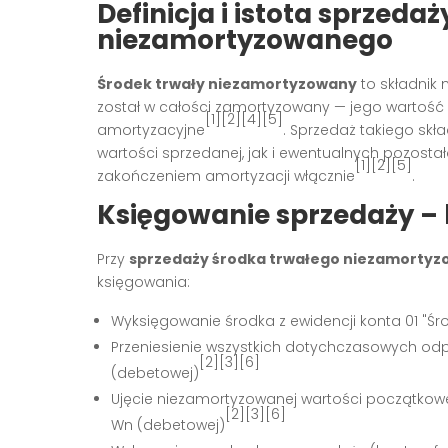
Definicja i istota sprzeda
niezamortyzowanego
Środek trwały niezamortyzowany
to składnik 
został w całości zamortyzowany — jego wartość
[1][2][4][5]
amortyzacyjne
. Sprzedaż takiego sk
wartości sprzedanej, jak i ewentualnych pozosta
[1][2][5]
zakończeniem amortyzacji włącznie
.
Księgowanie sprzedaży –
Przy
sprzedaży środka trwałego niezamorty
księgowania:
Wyksięgowanie środka z ewidencji konta 01 "Śro
Przeniesienie wszystkich dotychczasowych odp
[2][3][6]
(debetowej)
Ujęcie niezamortyzowanej wartości początkowej
[2][3][6]
Wn (debetowej)