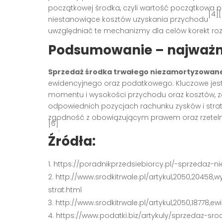
początkowej środka, czyli wartość początkowa 
[4][
niestanowiące kosztów uzyskania przychodu
uwzględniać te mechanizmy dla celów korekt rozlic
Podsumowanie – najważni
Sprzedaż środka trwałego niezamortyzowan
ewidencyjnego oraz podatkowego. Kluczowe jest 
momentu i wysokości przychodu oraz kosztów, za
odpowiednich pozycjach rachunku zysków i strat
zgodność z obowiązującym prawem oraz rzeteln
[6]
.
Źródła:
https://poradnikprzedsiebiorcy.pl/-sprzedaz
http://www.srodkitrwale.pl/artykul,2050,2045
strat.html
http://www.srodkitrwale.pl/artykul,2050,18778
https://www.podatki.biz/artykuly/sprzedaz-