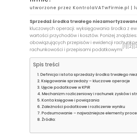
utworzone przez
KontrolaVATwFirmie.pl
|
l
Sprzedaż środka trwałego niezamortyzowan
kluczowych operacji: wyksięgowania środka z ewi
wartości przychodów i kosztów. Poniżej znajdzie
obowiązujących przepisów i ewidencji rachunkow
[1][2][
rachunkowości i przepisami podatkowymi
Spis treści
Definicja i istota sprzedaży środka trwałego 
Księgowanie sprzedaży – kluczowe operacje
Ujęcie podatkowe w KPiR
Mechanizm rozliczeniowy i rachunek zysków i st
Konta księgowe i powiązania
Zależności podatkowe i rozliczenie wyniku
Podsumowanie – najważniejsze elementy proce
Źródła: