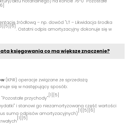
tury/aktu notarialnego) na koncie 76-0 "Pozostałe
[6]
tację źródłową – np. dowód "LT – Likwidacja środka
3][5][6]
. Ostatni odpis amortyzacyjny dokonuje się w
data księgowania co ma większe znaczenie?
ów
(KPiR) operacje związane ze sprzedażą
nuje się w następujący sposób:
[1][5]
 "Pozostałe przychody"
 wydatki" i stanowi go niezamortyzowana część wartości
[1][5][6]
nus suma odpisów amortyzacyjnych)
[1][5]
trwałych