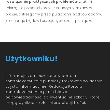
rozwiązania praktycznych problemów
, z jakimi
mierzą się przedsiębiorcy. Tłumaczymy zmiany w
prawie, ostrzegamy przed pułapkami, podpowiadamy,
jak uniknąć błędów kosztujących czas i pieniądze.
Użytkowniku!
Informacje zamieszczone w portalu
kontrolavatwfirmie.pl należy traktować wyłącznie
czysto informacyjnie. Redakcja Portalu
kontrolavatwfirmie.pl nie bierze
odpowiedzialności za ewentualne szkody, które
mogą wynikać ze złej interpretacji treści.