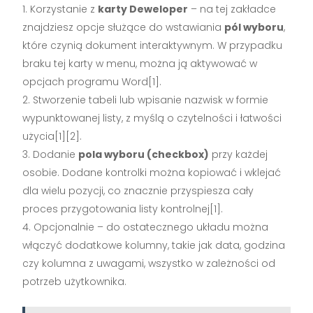
Korzystanie z
karty Deweloper
– na tej zakładce
znajdziesz opcje służące do wstawiania
pól wyboru
,
które czynią dokument interaktywnym. W przypadku
braku tej karty w menu, można ją aktywować w
opcjach programu Word[1].
Stworzenie tabeli lub wpisanie nazwisk w formie
wypunktowanej listy, z myślą o czytelności i łatwości
użycia[1][2].
Dodanie
pola wyboru (checkbox)
przy każdej
osobie. Dodane kontrolki można kopiować i wklejać
dla wielu pozycji, co znacznie przyspiesza cały
proces przygotowania listy kontrolnej[1].
Opcjonalnie – do ostatecznego układu można
włączyć dodatkowe kolumny, takie jak data, godzina
czy kolumna z uwagami, wszystko w zależności od
potrzeb użytkownika.