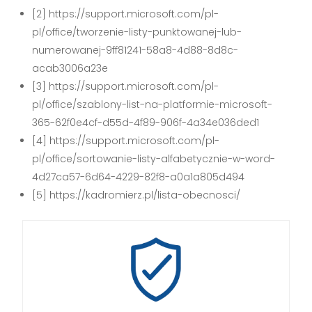
[2] https://support.microsoft.com/pl-
pl/office/tworzenie-listy-punktowanej-lub-
numerowanej-9ff81241-58a8-4d88-8d8c-
acab3006a23e
[3] https://support.microsoft.com/pl-
pl/office/szablony-list-na-platformie-microsoft-
365-62f0e4cf-d55d-4f89-906f-4a34e036ded1
[4] https://support.microsoft.com/pl-
pl/office/sortowanie-listy-alfabetycznie-w-word-
4d27ca57-6d64-4229-82f8-a0a1a805d494
[5] https://kadromierz.pl/lista-obecnosci/