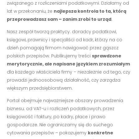
związanego z rozliczeniami podatkowymi. Działamy od
lat w przekonaniu, że
najlepsza kontrola to ta, którą
przeprowadzasz sam – zanim zrobi to urząd
.
Nasz zespół tworzą praktycy: doradcy podatkowi,
księgowi, prawnicy i specjaliści od kadr, którzy na co
dzień pomagają firmom nawigować przez gąszcz
polskich przepisów. Publikujemy treści
sprawdzone
merytorycznie, ale napisane językiem zrozumiałym
dla każdego właściciela firmy – niezależnie od tego, czy
prowadzi jednoosobową działalność, czy zarządza
większym przedsiębiorstwem.
Portal obejmuje najważniejsze obszary prowadzenia
biznesu: od VAT-u i rozliczeń podatkowych, przez
księgowość i faktury, po kadry, płace i prawo
gospodarcze. Nie ograniczamy się do suchego
cytowania przepisów – pokazujemy
konkretne