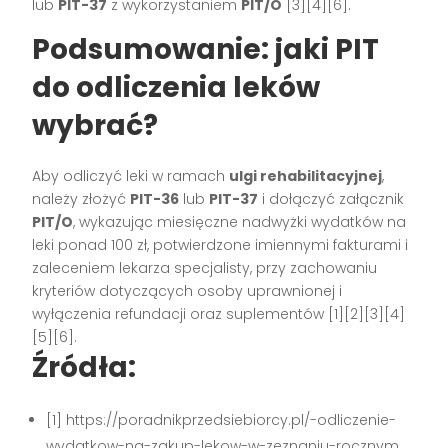
lub
PIT-37
z wykorzystaniem
PIT/O
[3][4][6].
Podsumowanie: jaki PIT
do odliczenia leków
wybrać?
Aby odliczyć leki w ramach
ulgi rehabilitacyjnej
,
należy złożyć
PIT-36
lub
PIT-37
i dołączyć załącznik
PIT/O
, wykazując miesięczne nadwyżki wydatków na
leki ponad 100 zł, potwierdzone imiennymi fakturami i
zaleceniem lekarza specjalisty, przy zachowaniu
kryteriów dotyczących osoby uprawnionej i
wyłączenia refundacji oraz suplementów [1][2][3][4]
[5][6].
Źródła:
[1] https://poradnikprzedsiebiorcy.pl/-odliczenie-
wydatkow-na-zakup-lekow-w-zeznaniu-rocznym