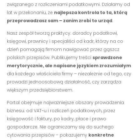
związanego z rozliczeniami podatkowymi. Działamy od
lat w przekonaniu, że
najlepsza kontrola to ta, którą
przeprowadzasz sam – zanim zrobi to urząd
.
Nasz zespół tworzą praktycy: doradcy podatkowi,
księgowi, prawnicy i specjaliści od kadr, którzy na co
dzień pomagają firmom nawigować przez gąszcz
polskich przepisów. Publikujemy treści
sprawdzone
merytorycznie, ale napisane językiem zrozumiałym
dla każdego właściciela firmy – niezależnie od tego, czy
prowadzi jednoosobową działalność, czy zarządza
większym przedsiębiorstwem.
Portal obejmuje najważniejsze obszary prowadzenia
biznesu: od VAT-u i rozliczeń podatkowych, przez
księgowość i faktury, po kadry, płace i prawo
gospodarcze. Nie ograniczamy się do suchego
cytowania przepisów – pokazujemy
konkretne