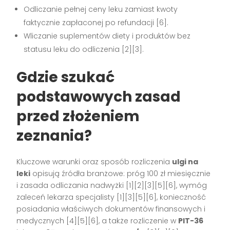
Odliczanie pełnej ceny leku zamiast kwoty
faktycznie zapłaconej po refundacji [6].
Wliczanie suplementów diety i produktów bez
statusu leku do odliczenia [2][3].
Gdzie szukać
podstawowych zasad
przed złożeniem
zeznania?
Kluczowe warunki oraz sposób rozliczenia
ulgi na
leki
opisują źródła branżowe: próg 100 zł miesięcznie
i zasada odliczania nadwyżki [1][2][3][5][6], wymóg
zaleceń lekarza specjalisty [1][3][5][6], konieczność
posiadania właściwych dokumentów finansowych i
medycznych [4][5][6], a także rozliczenie w
PIT-36