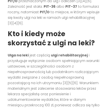
PIT/O
przeznaczonym do ulg i odliczeń [3][4][6].
Zależność jest stała:
PIT-36
albo
PIT-37
to formularz
roczny, natomiast
PIT/O
to miejsce, w którym wpisuje
się kwoty ulgi na leki w ramach ulgi rehabilitacyjnej
[3][4][6].
Kto i kiedy może
skorzystać z ulgi na leki?
Ulga na leki
jest częścią
ulgi rehabilitacyjnej
i
przysługuje wyłącznie osobom spełniającym warunki
ustawowe, w szczególności osobom z
niepełnosprawnością lub podatnikom rozliczającym
wydatki związane z osobą niepełnosprawną
pozostającą na ich utrzymaniu [3][5][6]. Warunkiem
materialnym jest zalecenie stosowania leków przez
lekarza specjalistę oraz poniesienie i
udokumentowanie wydatków, które w danym
miesiącu przekroczą 100 zł, ponieważ odlicza się tylko