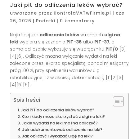
Jaki pit do odliczenia leków wybrać?
utworzone przez
KontrolaVATwFirmie.pl
|
cze
26, 2026
|
Podatki
|
0 komentarzy
Najkrócej: do
odliczenia leków
w ramach
ulgi na
leki
wybiera się zeznanie
PIT-36
albo
PIT-37
, a
samo odliczenie wykazuje się w załączniku
PIT/O
[3]
[4][6]. Odliczyć można wyłącznie wydatki na leki
zalecone przez lekarza specjalistę, ponad miesięczny
próg 100 zł, przy spełnieniu warunków ulgi
rehabilitacyjnej i z właściwą dokumentacją [1][2][3]
[4][5][6].
Spis treści
Jaki PIT do odliczenia leków wybrać?
Kto i kiedy może skorzystać z ulgi na leki?
Jakie wydatki na leki można odliczyć?
Jak udokumentować odliczenie na leki?
Jak obliczyć i wykazać ulgę na leki?