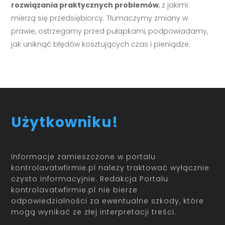
rozwiązania praktycznych problemów
, z jakimi
mierzą się przedsiębiorcy. Tłumaczymy zmiany w
prawie, ostrzegamy przed pułapkami, podpowiadamy,
jak uniknąć błędów kosztujących czas i pieniądze.
Użytkowniku!
Informacje zamieszczone w portalu
kontrolavatwfirmie.pl należy traktować wyłącznie
czysto informacyjnie. Redakcja Portalu
kontrolavatwfirmie.pl nie bierze
odpowiedzialności za ewentualne szkody, które
mogą wynikać ze złej interpretacji treści.