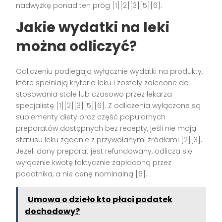
nadwyżkę ponad ten próg [1][2][3][5][6].
Jakie wydatki na leki
można odliczyć?
Odliczeniu podlegają wyłącznie wydatki na produkty,
które spełniają kryteria leku i zostały zalecone do
stosowania stale lub czasowo przez lekarza
specjalistę [1][2][3][5][6]. Z odliczenia wyłączone są
suplementy diety oraz część popularnych
preparatów dostępnych bez recepty, jeśli nie mają
statusu leku zgodnie z przywołanymi źródłami [2][3].
Jeżeli dany preparat jest refundowany, odlicza się
wyłącznie kwotę faktycznie zapłaconą przez
podatnika, a nie cenę nominalną [6].
Umowa o dzieło kto płaci podatek
dochodowy?