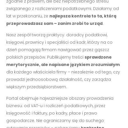
zgodnie z prawem, ale bez niepotrzebnego stresu
związanego z rozliczeniami podatkowymi. Działamy od
lat w przekonaniu, że
najlepsza kontrola to ta, którą
przeprowadzasz sam – zanim zrobi to urząd
.
Nasz zespół tworzą praktycy: doradcy podatkowi,
księgowi, prawnicy i specjaliści od kadr, którzy na co
dzień pomagają firmom nawigować przez gąszcz
polskich przepisów. Publikujemy treści
sprawdzone
merytorycznie, ale napisane językiem zrozumiałym
dla każdego właściciela firmy – niezależnie od tego, czy
prowadzi jednoosobową działalność, czy zarządza
większym przedsiębiorstwem.
Portal obejmuje najważniejsze obszary prowadzenia
biznesu: od VAT-u i rozliczeń podatkowych, przez
księgowość i faktury, po kadry, płace i prawo
gospodarcze. Nie ograniczamy się do suchego
cytowania przepisów – pokazujemy
konkretne