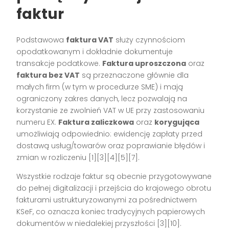
faktur
Podstawowa
faktura VAT
służy czynnościom
opodatkowanym i dokładnie dokumentuje
transakcje podatkowe.
Faktura uproszczona
oraz
faktura bez VAT
są przeznaczone głównie dla
małych firm (w tym w procedurze SME) i mają
ograniczony zakres danych, lecz pozwalają na
korzystanie ze zwolnień VAT w UE przy zastosowaniu
numeru EX.
Faktura zaliczkowa
oraz
korygująca
umożliwiają odpowiednio: ewidencję zapłaty przed
dostawą usług/towarów oraz poprawianie błędów i
zmian w rozliczeniu
[1][3][4][5][7]
.
Wszystkie rodzaje faktur są obecnie przygotowywane
do pełnej digitalizacji i przejścia do krajowego obrotu
fakturami ustrukturyzowanymi za pośrednictwem
KSeF, co oznacza koniec tradycyjnych papierowych
dokumentów w niedalekiej przyszłości
[3][10]
.