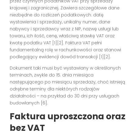
przez czynnych podatników VAT przy sprzedaży
krajowej i zagranicznej. Zawiera szczegółowe dane
niezbędne do rozliczeń podatkowych: datę
wystawienia i sprzedaży, unikalny numer, dane
nabywcy i sprzedawcy wraz z NIP, nazwę usługi lub
towaru, ich ilość, cenę, właściwą stawkę VAT oraz
kwotę podatku VAT
[1][2]
. Faktura VAT pełni
fundamentalną rolę w rachunkowości oraz stanowi
podlegający ewidencji dowód transakcji
[1][2]
.
Dokument taki musi być wystawiany w określonych
terminach, zwykle do 15. dnia miesiąca
następującego po miesiącu sprzedaży, choć istnieją
odrębne terminy dla niektórych rodzajów
działalności – na przykład do 30 dni przy usługach
budowlanych
[6]
.
Faktura uproszczona oraz
bez VAT