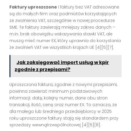
Faktury uproszczone
i faktury bez VAT adresowane
są do małych firm oraz podmiotów korzystających
ze zwolnienia VAT, szczególnie w nowej procedurze
SME. Te faktury zawierają mniejszy zakres danych –
m.in. brak obowiązku wskazywania stawki VAT, ale
muszą mieć numer EX, który uprawnia do korzystania
ze zwolnień VAT we wszystkich krajach UE
[4][5][7]
.
Jak zaksięgować import usług w kpir
zgodnie z przepisami?
Uproszczona faktura, zgodnie z nowymi przepisami,
powinna zawierać minimum podstawowych
informacji: datę, kolejny numer, dane obu stron
transakcji, ilość, cenę oraz numer EX. To oznacza, że
dla małego lub średniego przedsiębiorcy w 2025
roku uproszczone faktury stają się standardem przy
sprzedaży wewnątrzwspólnotowej
[4][5][8]
.