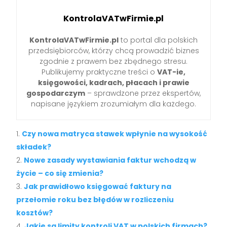
KontrolaVATwFirmie.pl
KontrolaVATwFirmie.pl
to portal dla polskich
przedsiębiorców, którzy chcą prowadzić biznes
zgodnie z prawem bez zbędnego stresu.
Publikujemy praktyczne treści o
VAT-ie,
księgowości, kadrach, płacach i prawie
gospodarczym
– sprawdzone przez ekspertów,
napisane językiem zrozumiałym dla każdego.
Czy nowa matryca stawek wpłynie na wysokość
składek?
Nowe zasady wystawiania faktur wchodzą w
życie – co się zmienia?
Jak prawidłowo księgować faktury na
przełomie roku bez błędów w rozliczeniu
kosztów?
Jakie są limity kontroli VAT w polskich firmach?