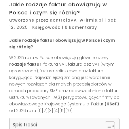
Jakie rodzaje faktur obowiązują w
Polsce i czym się różnią?
utworzone przez
KontrolaVATwFirmie.pl
|
paź
12, 2025
|
Księgowość
|
0 komentarzy
Jakie rodzaje faktur obowiązują w Polsce i czym
się różnią?
W 2025 roku w Polsce obowiązują głównie cztery
rodzaje faktur
: faktura VAT, faktura bez VAT (w tym
uproszczona), faktura zaliczkowa oraz faktura
korygująca. Najważniejszą zmianą jest wdrożenie
nowych rozwiązań dla małych przedsiębiorców w
ramach procedury SME oraz upowszechnienie faktur
ustrukturyzowanych FA(3) przygotowujących firmy do
obowiązkowego Krajowego Systemu e-Faktur
(KSeF)
od 2026 roku
[1][2][3][4][5][10]
.
Spis treści