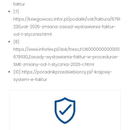
faktur
[7]
https://ksiegowosc.infor.pl/podatki/vat/faktura/6791
230,vat-2025-zmiana-zasad-wystawiania-faktur-
od-1-stycznia.html
[8]
https://www.inforlex.pl/dok/tresc,FOB000000000000
6791130,Zasady-wystawiania-faktur-w-procedurze-
SME-zmiany-od-1-stycznia-2025-r.html
[10] https://poradnikprzedsiebiorcy.pl/-krajowy-
system-e-faktur