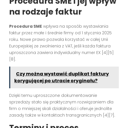
Procedura SME i jej wpływ
na rodzaje faktur
Procedura SME
wpływa na sposób wystawiania
faktur przez małe i średnie firmy od 1 stycznia 2025
roku. Nowe prawo pozwala korzystać w całej Unii
Europejskiej ze zwolnienia z VAT, jeśli każda faktura
uproszczona zawiera indywidualny numer EX
[4][5]
[8]
.
Czy można wystawić duplikat faktury
korygującej po utracie oryginału?
Dzięki temu uproszczone dokumentowanie
sprzedaży stało się praktycznym rozwiązaniem dla
firm o mniejszej skali działalności i oferuje jednolite
zasady także w kontaktach transgranicznych
[4][7]
.
Terminy i proces