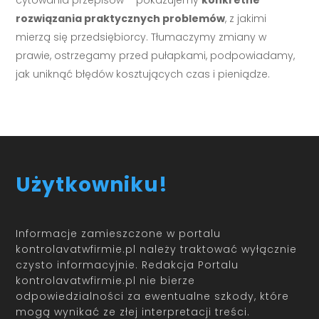
rozwiązania praktycznych problemów
, z jakimi
mierzą się przedsiębiorcy. Tłumaczymy zmiany w
prawie, ostrzegamy przed pułapkami, podpowiadamy,
jak uniknąć błędów kosztujących czas i pieniądze.
Użytkowniku!
Informacje zamieszczone w portalu
kontrolavatwfirmie.pl należy traktować wyłącznie
czysto informacyjnie. Redakcja Portalu
kontrolavatwfirmie.pl nie bierze
odpowiedzialności za ewentualne szkody, które
mogą wynikać ze złej interpretacji treści.