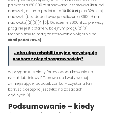
przekracza 120 000 zł, stosowana jest stawka
32%
od
nadwyżki, a suma podatku to
10 800 zł
plus 32% z tej
nadwyżki (bez dodatkowego odliczenia 3600 zł na
nadwyżkę)[2][3][4][5]. Odliczenie 3600 zł za pierwszy
próg nie jest cofane w kolejnym progu[2][3].
Mechanizmy te mają zastosowanie wyłącznie na
skali podatkowej
.
Jaka ulga rehabilitacyjna przysługuje
osobom z niepełnosprawnością?
W przypadku zmiany formy opodatkowania na
ryczałt lub liniowy PIT, prawo do kwoty wolnej i
zmniejszającej podatek zanika – uzyskana tam
korzyść dostępna jest tylko na zasadach
ogólnych[3].
Podsumowanie – kiedy