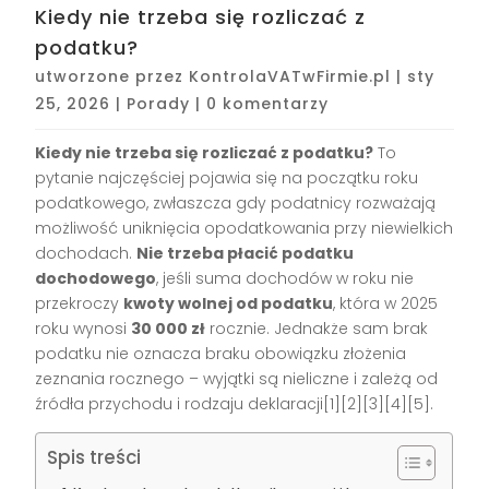
Kiedy nie trzeba się rozliczać z
podatku?
utworzone przez
KontrolaVATwFirmie.pl
|
sty
25, 2026
|
Porady
|
0 komentarzy
Kiedy nie trzeba się rozliczać z podatku?
To
pytanie najczęściej pojawia się na początku roku
podatkowego, zwłaszcza gdy podatnicy rozważają
możliwość uniknięcia opodatkowania przy niewielkich
dochodach.
Nie trzeba płacić podatku
dochodowego
, jeśli suma dochodów w roku nie
przekroczy
kwoty wolnej od podatku
, która w 2025
roku wynosi
30 000 zł
rocznie. Jednakże sam brak
podatku nie oznacza braku obowiązku złożenia
zeznania rocznego – wyjątki są nieliczne i zależą od
źródła przychodu i rodzaju deklaracji[1][2][3][4][5].
Spis treści