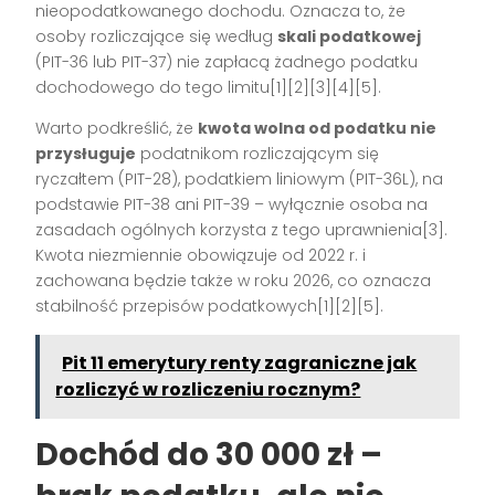
nieopodatkowanego dochodu. Oznacza to, że
osoby rozliczające się według
skali podatkowej
(PIT-36 lub PIT-37) nie zapłacą żadnego podatku
dochodowego do tego limitu[1][2][3][4][5].
Warto podkreślić, że
kwota wolna od podatku nie
przysługuje
podatnikom rozliczającym się
ryczałtem (PIT-28), podatkiem liniowym (PIT-36L), na
podstawie PIT-38 ani PIT-39 – wyłącznie osoba na
zasadach ogólnych korzysta z tego uprawnienia[3].
Kwota niezmiennie obowiązuje od 2022 r. i
zachowana będzie także w roku 2026, co oznacza
stabilność przepisów podatkowych[1][2][5].
Pit 11 emerytury renty zagraniczne jak
rozliczyć w rozliczeniu rocznym?
Dochód do 30 000 zł –