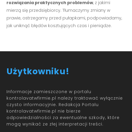
rozwiązania praktycznych problemów
, z jakimi
mierzą się przedsiębiorcy. Tłumaczymy zmiany w
prawie, ostrzegamy przed pułapkami, podpowiadamy,
jak uniknąć błędów kosztujących czas i pieniądze.
Użytkowniku!
Informacje zamieszczone w portalu
kontrolavatwfirmie.pl należy traktować wyłącznie
czysto informacyjnie. Redakcja Portalu
kontrolavatwfirmie.pl nie bierze
odpowiedzialności za ewentualne szkody, które
mogą wynikać ze złej interpretacji treści.