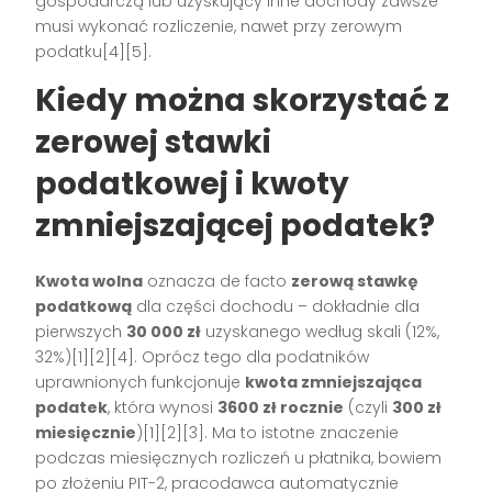
gospodarczą lub uzyskujący inne dochody zawsze
musi wykonać rozliczenie, nawet przy zerowym
podatku[4][5].
Kiedy można skorzystać z
zerowej stawki
podatkowej i kwoty
zmniejszającej podatek?
Kwota wolna
oznacza de facto
zerową stawkę
podatkową
dla części dochodu – dokładnie dla
pierwszych
30 000 zł
uzyskanego według skali (12%,
32%)[1][2][4]. Oprócz tego dla podatników
uprawnionych funkcjonuje
kwota zmniejszająca
podatek
, która wynosi
3600 zł rocznie
(czyli
300 zł
miesięcznie
)[1][2][3]. Ma to istotne znaczenie
podczas miesięcznych rozliczeń u płatnika, bowiem
po złożeniu PIT-2, pracodawca automatycznie