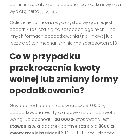
pomniejsza zaliczkę na podatek, co skutkuje wyższą
wypłatą netto[1][2][3].
Odliczenie to można wykorzystać wyłącznie, jeśli
podatnik rozlicza się na zasadach ogólnych – na
innych formach opodatkowania (np. liniowej lub
ryczałcie) ten mechanizm nie ma zastosowania[3].
Co w przypadku
przekroczenia kwoty
wolnej lub zmiany formy
opodatkowania?
Gdy dochód podatnika przekroczy 30 000 zł,
opodatkowana jest tylko nadwyżka ponad kwotę
wolną. Do dochodu
120 000 zł
stosowana jest
stawka 12%
, a podatek pomniejsza się o
3600 zł
kwoty zmniejszającej
[2][3][4][5]. Jeżeli dochód