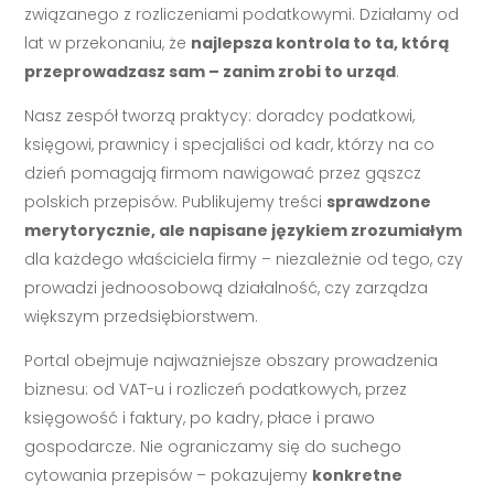
związanego z rozliczeniami podatkowymi. Działamy od
lat w przekonaniu, że
najlepsza kontrola to ta, którą
przeprowadzasz sam – zanim zrobi to urząd
.
Nasz zespół tworzą praktycy: doradcy podatkowi,
księgowi, prawnicy i specjaliści od kadr, którzy na co
dzień pomagają firmom nawigować przez gąszcz
polskich przepisów. Publikujemy treści
sprawdzone
merytorycznie, ale napisane językiem zrozumiałym
dla każdego właściciela firmy – niezależnie od tego, czy
prowadzi jednoosobową działalność, czy zarządza
większym przedsiębiorstwem.
Portal obejmuje najważniejsze obszary prowadzenia
biznesu: od VAT-u i rozliczeń podatkowych, przez
księgowość i faktury, po kadry, płace i prawo
gospodarcze. Nie ograniczamy się do suchego
cytowania przepisów – pokazujemy
konkretne