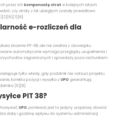
ych przez ich
kompensatę strat
w kolejnych latach
dzić, czy straty z lat ubiegłych zostały prawidłowo
[2][5][7][8].
arność e-rozliczeń dla
atwia złożenie PIT-38, ale nie zwalnia z obowiązku
otowane automatycznie wymaga przeglądu, uzupełnienia i
 przychodów zagranicznych i sprzedaży poza rachunkiem
stępuje tylko wtedy, gdy podatnik nie odrzuci projektu
anie, korekta pozycji i wysyłka z
UPO
gwarantują
atnika [5][8].
syłce PIT 38?
zechowywać
UPO
, ponieważ jest to jedyny urzędowy dowód
rdza datę i godzinę wpływu do systemu administracji