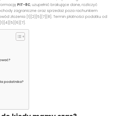
nformację
PIT-8C
, uzupełnić brakujące dane, rozliczyć
ochody zagraniczne oraz sprzedaż poza rachunkiem
wód złożenia [1][2][5][7][8]. Termin płatności podatku od
][4][5][6][7].
kować?
la podatnika?