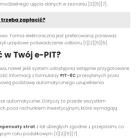
dzielnego ujęcia danych w zeznaniu [2][5][7].
 trzeba zapłacić?
owo. Forma elektroniczna jest preferowana, ponieważ
czyli urzędowe poświadczenie odbioru [1][2][5][6].
 w Twój e-PIT?
wa, nawet jeśli system udostępnia wstępnie przygotowane
ość informacji z formularzy
PIT-8C
przesyłanych przez
tanowią podstawę automatycznego uzupełnienia
rze automatycznie. Dotyczy to przede wszystkim
ych poza rachunkiem inwestycyjnym, które wymagają
mpensaty strat
z lat ubiegłych zgodnie z przepisami, co
ym roku podatkowym [1][2][5][7].