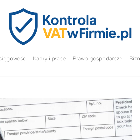
sięgowość
Kadry i płace
Prawo gospodarcze
Biz