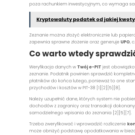
poza rachunkiem inwestycyjnym, co wymaga samo
Kryptowaluty podatek od jakiej kwoty
Zeznanie można złożyć elektronicznie lub papier
zapewnia sprawne złożenie oraz generuje
UPO
, 
Co warto wtedy sprawdzić
Weryfikacja danych w
Twój e-PIT
jest obowiązko
zeznanie. Podatnik powinien sprawdzić kompletn
płatników do końca lutego, ponieważ to one s
przychodów i kosztów w PIT-38 [1][2][5][8].
Należy uzupełnić dane, których system nie pobie
dochodów z zagranicy oraz transakcji dokonan
samodzielnego wpisania do zeznania [2][5][7].
Trzeba zweryfikować i wprowadzić rozliczenie
ko
może obniżyć podstawę opodatkowania w bieżąc