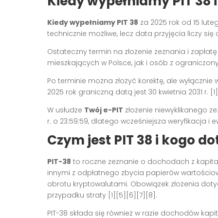
Kiedy wypełniamy PIT 38 
Kiedy wypełniamy PIT 38
za 2025 rok od 15 luteg
technicznie możliwe, lecz data przyjęcia liczy się o
Ostateczny termin na złożenie zeznania i zapłatę
mieszkających w Polsce, jak i osób z ograniczo
Po terminie można złożyć korektę, ale wyłącznie 
2025 rok graniczną datą jest 30 kwietnia 2031 r. [1]
W usłudze
Twój e-PIT
złożenie niewyklikanego z
r. o 23:59:59, dlatego wcześniejsza weryfikacja 
Czym jest PIT 38 i kogo do
PIT-38
to roczne zeznanie o dochodach z kapita
innymi z odpłatnego zbycia papierów wartościow
obrotu kryptowalutami. Obowiązek złożenia doty
przypadku straty [1][5][6][7][8].
PIT-38 składa się również w razie dochodów kap