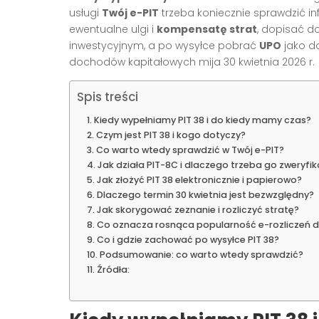
usługi
Twój e-PIT
trzeba koniecznie sprawdzić i
ewentualne ulgi i
kompensatę strat
, dopisać d
inwestycyjnym, a po wysyłce pobrać
UPO
jako do
dochodów kapitałowych mija 30 kwietnia 2026 r. [1
Spis treści
Kiedy wypełniamy PIT 38 i do kiedy mamy czas?
Czym jest PIT 38 i kogo dotyczy?
Co warto wtedy sprawdzić w Twój e-PIT?
Jak działa PIT-8C i dlaczego trzeba go zweryfi
Jak złożyć PIT 38 elektronicznie i papierowo?
Dlaczego termin 30 kwietnia jest bezwzględny?
Jak skorygować zeznanie i rozliczyć stratę?
Co oznacza rosnąca popularność e-rozliczeń d
Co i gdzie zachować po wysyłce PIT 38?
Podsumowanie: co warto wtedy sprawdzić?
Źródła: