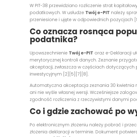
W PIT-38 przewidziano rozliczenie strat kapitałow
podatkowych. W usłudze
Twój e-PIT
należy spraw
przeniesione i ujęte w odpowiednich pozycjach [1]
Co oznacza rosnąca popul
podatnika?
Upowszechnienie
Twój e-PIT
oraz e-Deklaracji uł
merytorycznej kontroli danych. Zeznanie przyg
akceptacji, zwłaszcza w częściach dotyczących
inwestycyjnym [2][5][7][8].
Automatyczna akceptacja zeznania 30 kwietnia na
ani nie wyśle własnej wersji. Wcześniejsze zalogow
zgodność rozliczenia z rzeczywistymi danymi pod
Co i gdzie zachować po wy
Po elektronicznym złożeniu należy pobrać i pr
złożenia deklaracji w terminie. Dokument potwie