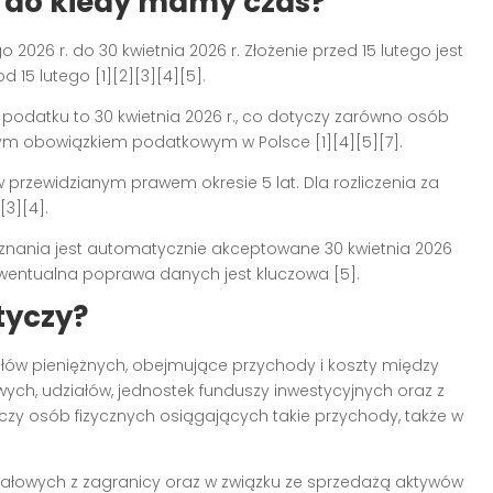
i do kiedy mamy czas?
o 2026 r. do 30 kwietnia 2026 r. Złożenie przed 15 lutego jest
d 15 lutego [1][2][3][4][5].
 podatku to 30 kwietnia 2026 r., co dotyczy zarówno osób
nym obowiązkiem podatkowym w Polsce [1][4][5][7].
w przewidzianym prawem okresie 5 lat. Dla rozliczenia za
[3][4].
eznania jest automatycznie akceptowane 30 kwietnia 2026
i ewentualna poprawa danych jest kluczowa [5].
tyczy?
łów pieniężnych, obejmujące przychody i koszty między
ych, udziałów, jednostek funduszy inwestycyjnych oraz z
czy osób fizycznych osiągających takie przychody, także w
itałowych z zagranicy oraz w związku ze sprzedażą aktywów