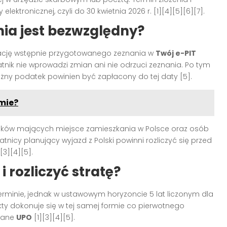
ektronicznej, czyli do 30 kwietnia 2026 r. [1][4][5][6][7].
nia jest bezwzględny?
ację wstępnie przygotowanego zeznania w
Twój e-PIT
odatnik nie wprowadzi zmian ani nie odrzuci zeznania. Po tym
żny podatek powinien być zapłacony do tej daty [5].
mie?
ków mających miejsce zamieszkania w Polsce oraz osób
cy planujący wyjazd z Polski powinni rozliczyć się przed
3][4][5].
 rozliczyć stratę?
rminie, jednak w ustawowym horyzoncie 5 lat liczonym dla
rekty dokonuje się w tej samej formie co pierwotnego
owane
UPO
[1][3][4][5].