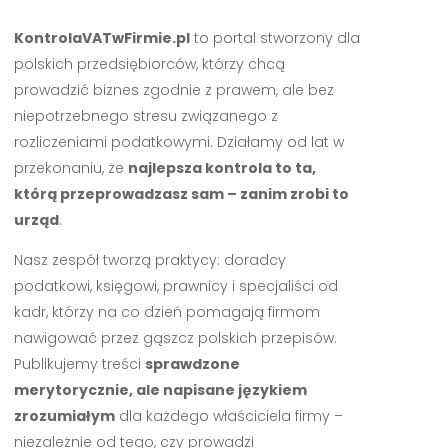
KontrolaVATwFirmie.pl
to portal stworzony dla
polskich przedsiębiorców, którzy chcą
prowadzić biznes zgodnie z prawem, ale bez
niepotrzebnego stresu związanego z
rozliczeniami podatkowymi. Działamy od lat w
przekonaniu, że
najlepsza kontrola to ta,
którą przeprowadzasz sam – zanim zrobi to
urząd
.
Nasz zespół tworzą praktycy: doradcy
podatkowi, księgowi, prawnicy i specjaliści od
kadr, którzy na co dzień pomagają firmom
nawigować przez gąszcz polskich przepisów.
Publikujemy treści
sprawdzone
merytorycznie, ale napisane językiem
zrozumiałym
dla każdego właściciela firmy –
niezależnie od tego, czy prowadzi