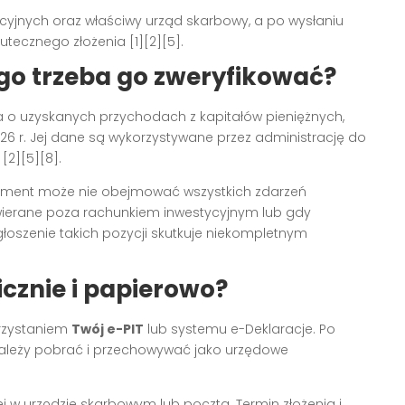
yjnych oraz właściwy urząd skarbowy, a po wysłaniu
tecznego złożenia [1][2][5].
ego trzeba go zweryfikować?
a o uzyskanych przychodach z kapitałów pieniężnych,
6 r. Jej dane są wykorzystywane przez administrację do
 [2][5][8].
okument może nie obejmować wszystkich zdarzeń
wierane poza rachunkiem inwestycyjnym lub gdy
łoszenie takich pozycji skutkuje niekompletnym
icznie i papierowo?
orzystaniem
Twój e-PIT
lub systemu e-Deklaracje. Po
 należy pobrać i przechowywać jako urzędowe
 w urzędzie skarbowym lub pocztą. Termin złożenia i