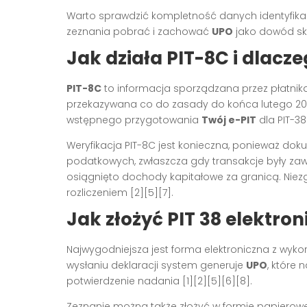
Warto sprawdzić kompletność danych identyfikac
zeznania pobrać i zachować
UPO
jako dowód sku
Jak działa PIT-8C i dlacz
PIT-8C
to informacja sporządzana przez płatnik
przekazywana co do zasady do końca lutego 202
wstępnego przygotowania
Twój e-PIT
dla PIT-38
Weryfikacja PIT-8C jest konieczna, ponieważ d
podatkowych, zwłaszcza gdy transakcje były za
osiągnięto dochody kapitałowe za granicą. Niezg
rozliczeniem [2][5][7].
Jak złożyć PIT 38 elektron
Najwygodniejsza jest forma elektroniczna z wyk
wysłaniu deklaracji system generuje
UPO
, które
potwierdzenie nadania [1][2][5][6][8].
Zeznanie można także złożyć w formie papierowej