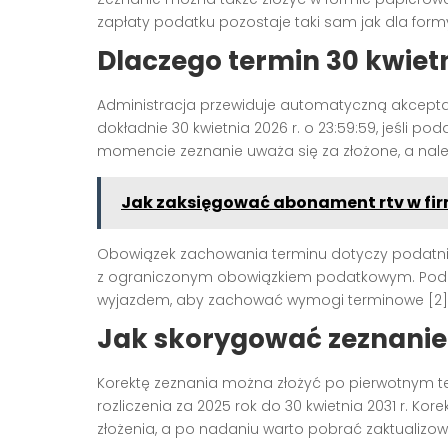
zapłaty podatku pozostaje taki sam jak dla formy el
Dlaczego termin 30 kwiet
Administracja przewiduje automatyczną akcept
dokładnie 30 kwietnia 2026 r. o 23:59:59, jeśli p
momencie zeznanie uważa się za złożone, a nale
Jak zaksięgować abonament rtv w fir
Obowiązek zachowania terminu dotyczy podatni
z ograniczonym obowiązkiem podatkowym. Podatni
wyjazdem, aby zachować wymogi terminowe [2][
Jak skorygować zeznanie i
Korektę zeznania można złożyć po pierwotnym te
rozliczenia za 2025 rok do 30 kwietnia 2031 r. Ko
złożenia, a po nadaniu warto pobrać zaktualiz