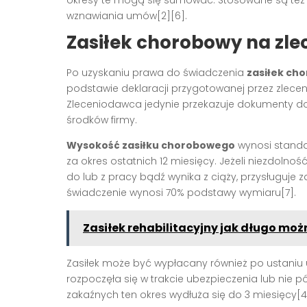
okresy te mogą się sumować. Stosowane są też 
wznawiania umów[2][6].
Zasiłek chorobowy na zle
Po uzyskaniu prawa do świadczenia
zasiłek ch
podstawie deklaracji przygotowanej przez zlecen
Zleceniodawca jedynie przekazuje dokumenty do Z
środków firmy.
Wysokość zasiłku chorobowego
wynosi stand
za okres ostatnich 12 miesięcy. Jeżeli niezdoln
do lub z pracy bądź wynika z ciąży, przysługuje z
świadczenie wynosi 70% podstawy wymiaru[7].
Zasiłek rehabilitacyjny jak długo mo
Zasiłek może być wypłacany również po ustaniu u
rozpoczęła się w trakcie ubezpieczenia lub nie pó
zakaźnych ten okres wydłuża się do 3 miesięcy[4