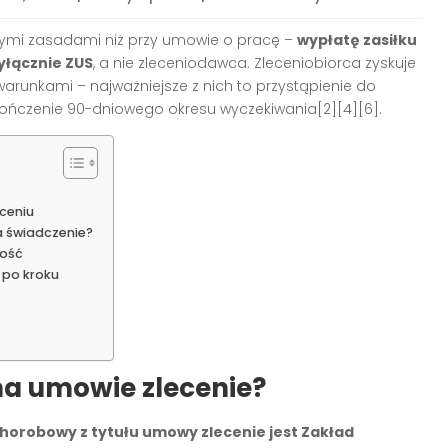
nnymi zasadami niż przy umowie o pracę –
wypłatę zasiłku
yłącznie ZUS
, a nie zleceniodawca. Zleceniobiorca zyskuje
runkami – najważniejsze z nich to przystąpienie do
ńczenie 90-dniowego okresu wyczekiwania[2][4][6].
ceniu
na świadczenie?
kość
 po kroku
a umowie zlecenie?
orobowy z tytułu umowy zlecenie jest Zakład