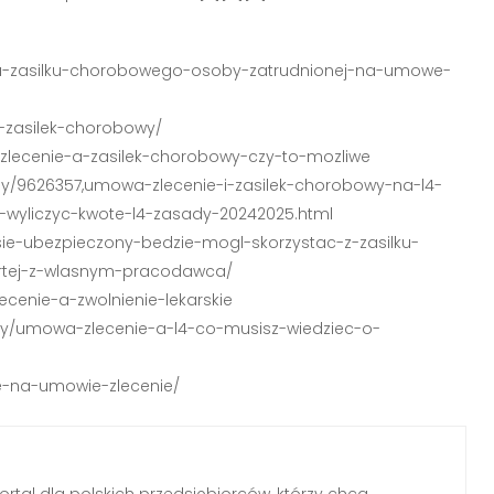
plata-zasilku-chorobowego-osoby-zatrudnionej-na-umowe-
a-zasilek-chorobowy/
-zlecenie-a-zasilek-chorobowy-czy-to-mozliwe
uly/9626357,umowa-zlecenie-i-zasilek-chorobowy-na-l4-
-wyliczyc-kwote-l4-zasady-20242025.html
sie-ubezpieczony-bedzie-mogl-skorzystac-z-zasilku-
rtej-z-wlasnym-pracodawca/
ecenie-a-zwolnienie-lekarskie
racy/umowa-zlecenie-a-l4-co-musisz-wiedziec-o-
kie-na-umowie-zlecenie/