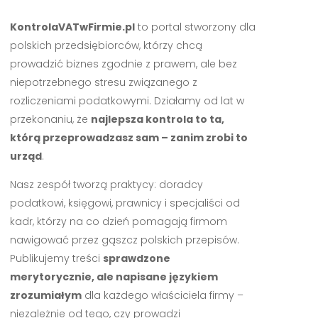
KontrolaVATwFirmie.pl
to portal stworzony dla
polskich przedsiębiorców, którzy chcą
prowadzić biznes zgodnie z prawem, ale bez
niepotrzebnego stresu związanego z
rozliczeniami podatkowymi. Działamy od lat w
przekonaniu, że
najlepsza kontrola to ta,
którą przeprowadzasz sam – zanim zrobi to
urząd
.
Nasz zespół tworzą praktycy: doradcy
podatkowi, księgowi, prawnicy i specjaliści od
kadr, którzy na co dzień pomagają firmom
nawigować przez gąszcz polskich przepisów.
Publikujemy treści
sprawdzone
merytorycznie, ale napisane językiem
zrozumiałym
dla każdego właściciela firmy –
niezależnie od tego, czy prowadzi