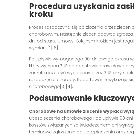
Procedura uzyskania zas
kroku
Proces rozpoczyna się od złożenia przez zlece
chorobowym. Następnie zleceniodawca zgłasza g
dni od startu umowy. Kolejnym krokiem jest regu
wymiaru[1][6].
Po upływie wymaganego 90-dniowego okresu wycz
który wypłaca ZUS na podstawie prawidłowo pr
zasiłek może być wypłacany przez ZUS przy spe
rozpoczęcia choroby. Raportowanie wykazuje się 
chorobowego[3][4].
Podsumowanie kluczowyc
Chorobowe na umowie zlecenie wypłaca wyłą
ubezpieczenia chorobowego i po upływie 90 dni
kosztów związanych ze świadczeniem ani wynag
terminowe zgłoszenie do ubezpieczenia oraz regu