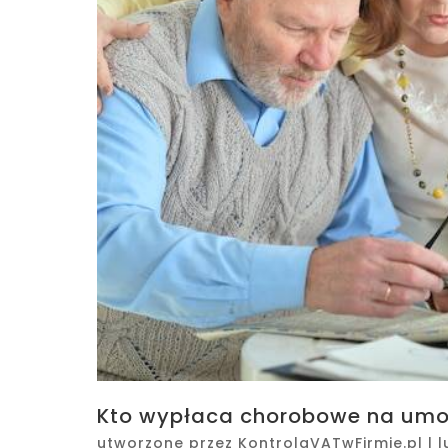
Kto wypłaca chorobowe na umow
utworzone przez
KontrolaVATwFirmie.pl
|
l