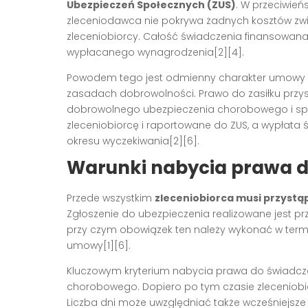
Ubezpieczeń Społecznych (ZUS)
. W przeciwie
zleceniodawca nie pokrywa żadnych kosztów zw
zleceniobiorcy. Całość świadczenia finansowana 
wypłacanego wynagrodzenia[2][4].
Powodem tego jest odmienny charakter umowy zl
zasadach dobrowolności. Prawo do zasiłku przysł
dobrowolnego ubezpieczenia chorobowego i spełn
zleceniobiorcę i raportowane do ZUS, a wypła
okresu wyczekiwania[2][6].
Warunki nabycia prawa d
Przede wszystkim
zleceniobiorca musi przyst
Zgłoszenie do ubezpieczenia realizowane jest p
przy czym obowiązek ten należy wykonać w term
umowy[1][6].
Kluczowym kryterium nabycia prawa do świadcze
chorobowego. Dopiero po tym czasie zleceniobi
Liczba dni może uwzględniać także wcześniejsze o