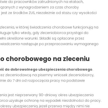
ństwie do pracowników zatrudnionych na etatach,
iązanych z wynagrodzeniem za czas choroby
jest ze środków ZUS, niezależnie od stażu czy wysokości
ecenia, w której świadczenia chorobowe funkcjonują na
uguje tylko wtedy, gdy zleceniobiorca przystąpi do
i określone warunki. Składki są opłacane przez
ta świadczenia następuje po przepracowaniu wymaganego
o chorobowego na zleceniu
ąpić do dobrowolnego ubezpieczenia chorobowego
.
rzez zleceniodawcę na pisemny wniosek zleceniobiorcy,
inie do 7 dni od rozpoczęcia pracy na podstawie
nia jest nieprzerwany 90-dniowy okres ubezpieczenia
orca uzyskuje ochronę na wypadek niezdolności do pracy.
kresy ubezpieczenia, jeżeli przerwa między nimi nie