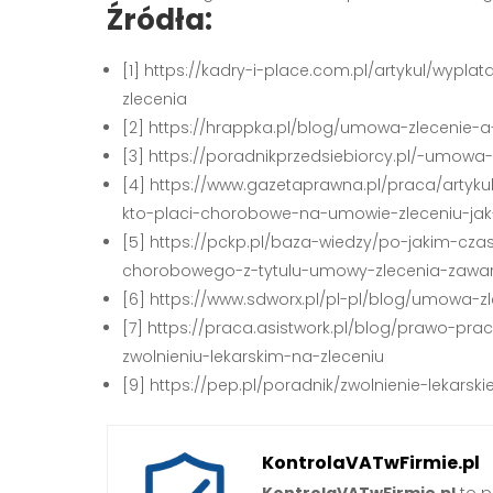
Źródła:
[1] https://kadry-i-place.com.pl/artykul/wy
zlecenia
[2] https://hrappka.pl/blog/umowa-zlecenie-
[3] https://poradnikprzedsiebiorcy.pl/-umowa
[4] https://www.gazetaprawna.pl/praca/artyk
kto-placi-chorobowe-na-umowie-zleceniu-jak
[5] https://pckp.pl/baza-wiedzy/po-jakim-cza
chorobowego-z-tytulu-umowy-zlecenia-zawa
[6] https://www.sdworx.pl/pl-pl/blog/umowa-zl
[7] https://praca.asistwork.pl/blog/prawo-p
zwolnieniu-lekarskim-na-zleceniu
[9] https://pep.pl/poradnik/zwolnienie-lekars
KontrolaVATwFirmie.pl