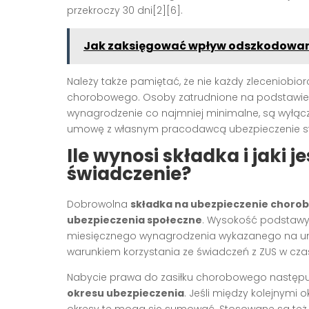
przekroczy 30 dni[2][6].
Jak zaksięgować wpływ odszkodowani
Należy także pamiętać, że nie każdy zleceniob
chorobowego. Osoby zatrudnione na podstawie 
wynagrodzenie co najmniej minimalne, są wyłącz
umowę z własnym pracodawcą ubezpieczenie staj
Ile wynosi składka i jaki 
świadczenie?
Dobrowolna
składka na ubezpieczenie choro
ubezpieczenia społeczne
. Wysokość podstawy
miesięcznego wynagrodzenia wykazanego na umow
warunkiem korzystania ze świadczeń z ZUS w cza
Nabycie prawa do zasiłku chorobowego następu
okresu ubezpieczenia
. Jeśli między kolejnymi 