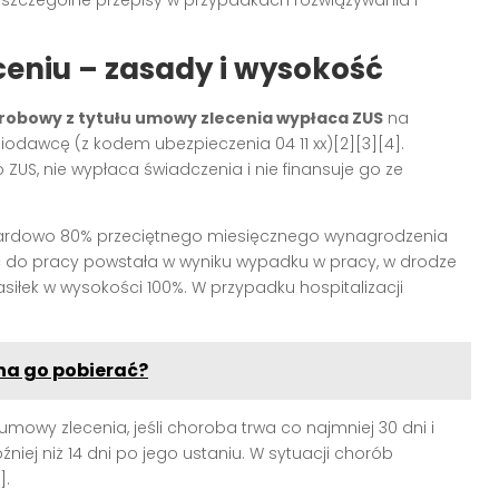
szczególne przepisy w przypadkach rozwiązywania i
ceniu – zasady i wysokość
orobowy z tytułu umowy zlecenia wypłaca ZUS
na
iodawcę (z kodem ubezpieczenia 04 11 xx)[2][3][4].
US, nie wypłaca świadczenia i nie finansuje go ze
ardowo 80% przeciętnego miesięcznego wynagrodzenia
ość do pracy powstała w wyniku wypadku w pracy, w drodze
asiłek w wysokości 100%. W przypadku hospitalizacji
żna go pobierać?
mowy zlecenia, jeśli choroba trwa co najmniej 30 dni i
źniej niż 14 dni po jego ustaniu. W sytuacji chorób
].