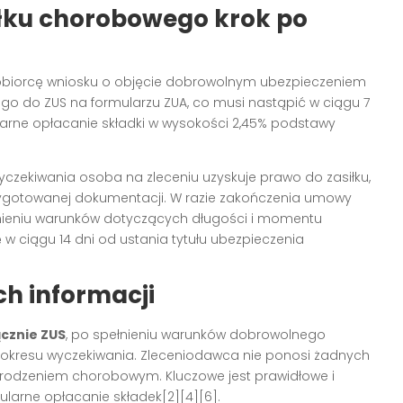
iłku chorobowego krok po
niobiorcę wniosku o objęcie dobrowolnym ubezpieczeniem
o do ZUS na formularzu ZUA, co musi nastąpić w ciągu 7
larne opłacanie składki w wysokości 2,45% podstawy
ekiwania osoba na zleceniu uzyskuje prawo do zasiłku,
zygotowanej dokumentacji. W razie zakończenia umowy
łnieniu warunków dotyczących długości i momentu
w ciągu 14 dni od ustania tytułu ubezpieczenia
h informacji
cznie ZUS
, po spełnieniu warunków dobrowolnego
 okresu wyczekiwania. Zleceniodawca nie ponosi żadnych
rodzeniem chorobowym. Kluczowe jest prawidłowe i
larne opłacanie składek[2][4][6].