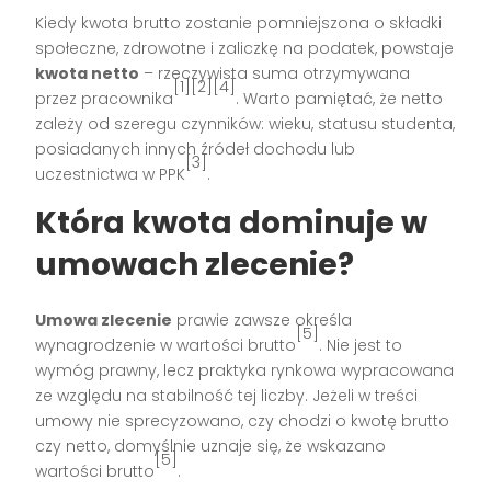
Kiedy kwota brutto zostanie pomniejszona o składki
społeczne, zdrowotne i zaliczkę na podatek, powstaje
kwota netto
– rzeczywista suma otrzymywana
[1][2][4]
przez pracownika
. Warto pamiętać, że netto
zależy od szeregu czynników: wieku, statusu studenta,
posiadanych innych źródeł dochodu lub
[3]
uczestnictwa w PPK
.
Która kwota dominuje w
umowach zlecenie?
Umowa zlecenie
prawie zawsze określa
[5]
wynagrodzenie w wartości brutto
. Nie jest to
wymóg prawny, lecz praktyka rynkowa wypracowana
ze względu na stabilność tej liczby. Jeżeli w treści
umowy nie sprecyzowano, czy chodzi o kwotę brutto
czy netto, domyślnie uznaje się, że wskazano
[5]
wartości brutto
.