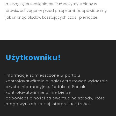
mierzą się przedsiębiorcy. Tłumaczymy zmiany w
prawie, ostrzegamy przed pułapkami, podpowiadamy,
jak uniknąć błędów kosztujących czas i pieniądze.
Użytkowniku!
Informacje zamieszczone w portalu
kontrolavatwfirmie.pl należy traktować wyłącznie
czysto informacyjnie. Redakcja Portalu
kontrolavatwfirmie.pl nie bierze
odpowiedzialności za ewentualne szkody, które
mogą wynikać ze złej interpretacji treści.