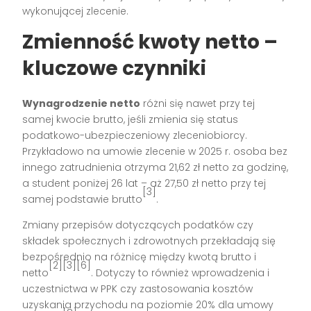
wykonującej zlecenie.
Zmienność kwoty netto –
kluczowe czynniki
Wynagrodzenie netto
różni się nawet przy tej
samej kwocie brutto, jeśli zmienia się status
podatkowo-ubezpieczeniowy zleceniobiorcy.
Przykładowo na umowie zlecenie w 2025 r. osoba bez
innego zatrudnienia otrzyma 21,62 zł netto za godzinę,
a student poniżej 26 lat – aż 27,50 zł netto przy tej
[3]
samej podstawie brutto
.
Zmiany przepisów dotyczących podatków czy
składek społecznych i zdrowotnych przekładają się
bezpośrednio na różnicę między kwotą brutto i
[2][3][6]
netto
. Dotyczy to również wprowadzenia i
uczestnictwa w PPK czy zastosowania kosztów
uzyskania przychodu na poziomie 20% dla umowy