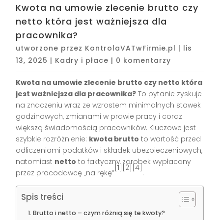
Kwota na umowie zlecenie brutto czy
netto która jest ważniejsza dla
pracownika?
utworzone przez
KontrolaVATwFirmie.pl
|
lis
13, 2025
|
Kadry i płace
|
0 komentarzy
Kwota na umowie zlecenie brutto czy netto która
jest ważniejsza dla pracownika?
To pytanie zyskuje
na znaczeniu wraz ze wzrostem minimalnych stawek
godzinowych, zmianami w prawie pracy i coraz
większą świadomością pracowników. Kluczowe jest
szybkie rozróżnienie:
kwota brutto
to wartość przed
odliczeniami podatków i składek ubezpieczeniowych,
natomiast
netto
to faktyczny zarobek wypłacany
[1][2][4]
przez pracodawcę „na rękę”
.
Spis treści
Brutto i netto – czym różnią się te kwoty?