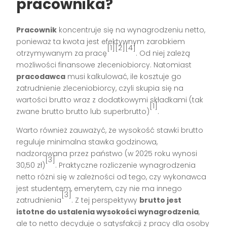
pracownika?
Pracownik
koncentruje się na wynagrodzeniu netto,
ponieważ ta kwota jest efektywnym zarobkiem
[1][2][4]
otrzymywanym za pracę
. Od niej zależą
możliwości finansowe zleceniobiorcy. Natomiast
pracodawca
musi kalkulować, ile kosztuje go
zatrudnienie zleceniobiorcy, czyli skupia się na
wartości brutto wraz z dodatkowymi składkami (tak
[1]
zwane brutto brutto lub superbrutto)
.
Warto również zauważyć, że wysokość stawki brutto
reguluje minimalna stawka godzinowa,
nadzorowana przez państwo (w 2025 roku wynosi
[3]
30,50 zł)
. Praktyczne rozliczenie wynagrodzenia
netto różni się w zależności od tego, czy wykonawca
jest studentem, emerytem, czy nie ma innego
[3]
zatrudnienia
. Z tej perspektywy
brutto jest
istotne do ustalenia wysokości wynagrodzenia
,
ale to netto decyduje o satysfakcji z pracy dla osoby