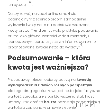
[4]
ich sytuacji
.
Dalszy rozwój narzędzi online umożliwia
potencjalnym zleceniobiorcom samodzielne
wyliczenie kwoty netto na podstawie wskazanej
kwoty brutto. Trend ten utrwala praktykę podawania
brutto jako głównej wartości w dokumentach, z
jednoczesnym coraz częstszym informowaniem o
[4]
prognozowanej kwocie netto do wypłaty
.
Podsumowanie – która
kwota jest ważniejsza?
Pracodawcy i zleceniobiorcy patrzą na
kwestię
wynagrodzenia z dwóch różnych perspektyw
–
dla tego drugiego kluczowe jest netto, jako faktyczna
wartość zarobku, ale z punktu widzenia stabilności
umowy i rozliczeń to
brutto
pozostaje najważniejszą
[1][2][4][5]
wartością zapisaną w umowie zlecenie
.