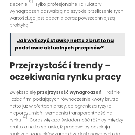
[8]
zlecenie
. Tylko profesjonalne kalkulatory
wynagrodzeń pozwalają na szybkie przeliczenie tych
wartości, co jest obecnie coraz powszechniejszą
[4]
praktyką
.
Jak wyliczyć stawkę netto z brutto na
podstawie aktualnych przepisów?
Przejrzystość i trendy –
oczekiwania rynku pracy
Zwiększa się
przejrzystość wynagrodzeń
– rośnie
liczba firm podających równocześnie kwoty brutto i
netto już w ofertach pracy, co ogranicza ryzyko
nieporozumień i wzmacnia transparentność na
[4]
rynku
. Coraz większa świadomość różnicy między
brutto a netto sprawia, iż pracownicy oczekują
realnych szacunków zarobków, dostosowanych do