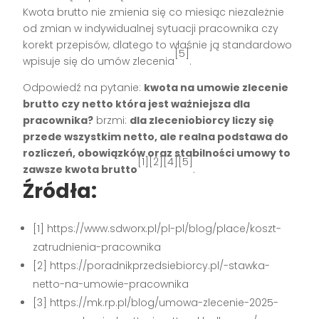
Kwota brutto nie zmienia się co miesiąc niezależnie
od zmian w indywidualnej sytuacji pracownika czy
korekt przepisów, dlatego to właśnie ją standardowo
[5]
wpisuje się do umów zlecenia
.
Odpowiedź na pytanie:
kwota na umowie zlecenie
brutto czy netto która jest ważniejsza dla
pracownika?
brzmi:
dla zleceniobiorcy liczy się
przede wszystkim netto, ale realna podstawa do
rozliczeń, obowiązków oraz stabilności umowy to
[1][2][4][5]
zawsze kwota brutto
.
Źródła:
[1] https://www.sdworx.pl/pl-pl/blog/place/koszt-
zatrudnienia-pracownika
[2] https://poradnikprzedsiebiorcy.pl/-stawka-
netto-na-umowie-pracownika
[3] https://mk.rp.pl/blog/umowa-zlecenie-2025-