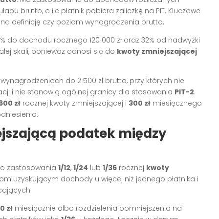
apu brutto, o ile płatnik pobiera zaliczkę na PIT. Kluczowe
e na definicję czy poziom wynagrodzenia brutto.
12% do dochodu rocznego 120 000 zł oraz 32% od nadwyżki
ej skali, ponieważ odnosi się do
kwoty zmniejszającej
wynagrodzeniach do 2 500 zł brutto, przy których nie
ji i nie stanowią ogólnej granicy dla stosowania
PIT-2
.
600 zł
rocznej kwoty zmniejszającej i
300 zł
miesięcznego
dniesienia.
ejszającą podatek między
 do zastosowania
1/12
,
1/24
lub
1/36
rocznej
kwoty
obom uzyskującym dochody u więcej niż jednego płatnika i
cających.
0 zł
miesięcznie albo rozdzielenia pomniejszenia na