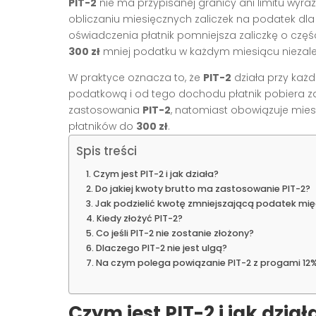
PIT-2
nie ma przypisanej granicy ani limitu wyr
obliczaniu miesięcznych zaliczek na podatek dla
oświadczenia płatnik pomniejsza zaliczkę o czę
300 zł
mniej podatku w każdym miesiącu niezale
W praktyce oznacza to, że
PIT-2
działa przy każd
podatkową i od tego dochodu płatnik pobiera za
zastosowania
PIT-2
, natomiast obowiązuje miesi
płatników do
300 zł
.
Spis treści
Czym jest PIT-2 i jak działa?
Do jakiej kwoty brutto ma zastosowanie PIT-2?
Jak podzielić kwotę zmniejszającą podatek mię
Kiedy złożyć PIT-2?
Co jeśli PIT-2 nie zostanie złożony?
Dlaczego PIT-2 nie jest ulgą?
Na czym polega powiązanie PIT-2 z progami 12%
Czym jest PIT-2 i jak dział