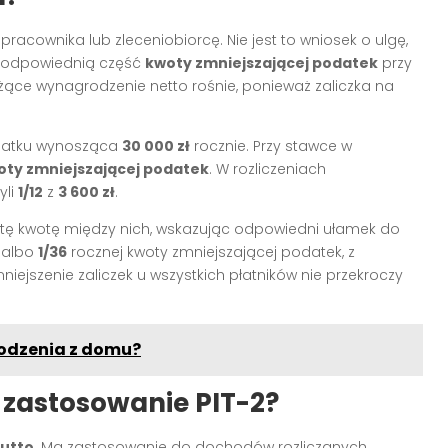
racownika lub zleceniobiorcę. Nie jest to wniosek o ulgę,
ać odpowiednią część
kwoty zmniejszającej podatek
przy
eżące wynagrodzenie netto rośnie, ponieważ zaliczka na
datku wynosząca
30 000 zł
rocznie. Przy stawce w
oty zmniejszającej podatek
. W rozliczeniach
zyli
1/12
z
3 600 zł
.
ić tę kwotę między nich, wskazując odpowiedni ułamek do
albo
1/36
rocznej kwoty zmniejszającej podatek, z
jszenie zaliczek u wszystkich płatników nie przekroczy
hodzenia z domu?
 zastosowanie PIT-2?
rutto
. Ma zastosowanie do dochodów rozliczanych