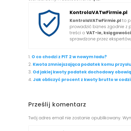
KontrolaVATwFirmie.pl
KontrolaVATwFirmie.pl
to p
prowadzić biznes zgodnie z 
treści o
VAT-ie, księgowośc
sprawdzone przez ekspertów,
O co chodzi z PIT 2 w nowym ładu?
Kwota zmniejszająca podatek komu przysług
Od jakiej kwoty podatek dochodowy obowią
Jak obliczyć procent z kwoty brutto w cod
Prześlij komentarz
Twój adres email nie zostanie opublikowany.
Wym