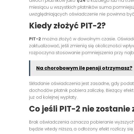
dwóch płatników jako
1/24
u każdego lub na trze
miesiącu u wszystkich płatników suma pomniejs
uwzględniających oświadczenie nie powinna być 
Kiedy złożyć PIT-2?
PIT-2
można złożyć w dowolnym czasie. Oświadcz
zaktualizować, jeśli zmienią się okoliczności wpły
rozpoczyna stosowanie pomniejszenia przy najbl
Na chorobowym ile pensji otrzymasz?
Składanie oświadczenia jest zasadne, gdy poda
dochodów płatnik pobiera zaliczkę. Bieżący efe
już od kolejnej wypłaty.
Co jeśli PIT-2 nie zostanie
Brak oświadczenia oznacza pobieranie wyższych z
będzie wtedy niższa, a odłożony efekt rozliczy si