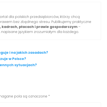
ortal dla polskich przedsiębiorców, którzy chcą
prawem bez zbędnego stresu. Publikujemy praktyczne
i, kadrach, płacach i prawie gospodarczym
–
 napisane językiem zrozumiałym dla każdego.
uje i na jakich zasadach?
zuje w Polsce?
ziennych sytuacjach?
agane pola są oznaczone
*