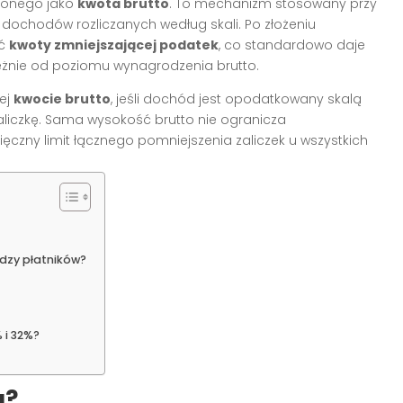
ażonego jako
kwota brutto
. To mechanizm stosowany przy
 dochodów rozliczanych według skali. Po złożeniu
ść
kwoty zmniejszającej podatek
, co standardowo daje
żnie od poziomu wynagrodzenia brutto.
ej
kwocie brutto
, jeśli dochód jest opodatkowany skalą
liczkę. Sama wysokość brutto nie ogranicza
ęczny limit łącznego pomniejszenia zaliczek u wszystkich
dzy płatników?
 i 32%?
a?