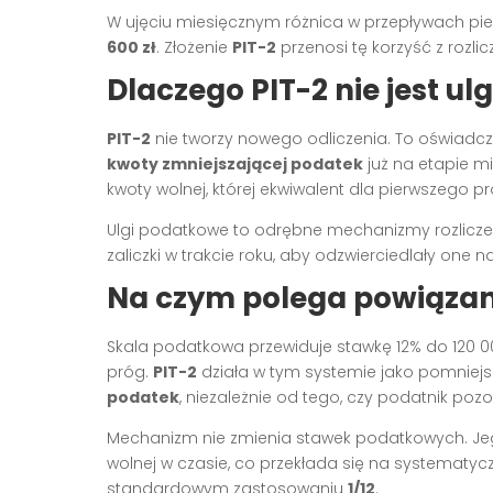
W ujęciu miesięcznym różnica w przepływach p
600 zł
. Złożenie
PIT-2
przenosi tę korzyść z roz
Dlaczego PIT-2 nie jest ul
PIT-2
nie tworzy nowego odliczenia. To oświadc
kwoty zmniejszającej podatek
już na etapie m
kwoty wolnej, której ekwiwalent dla pierwszego 
Ulgi podatkowe to odrębne mechanizmy rozlicz
zaliczki w trakcie roku, aby odzwierciedlały one 
Na czym polega powiązani
Skala podatkowa przewiduje stawkę 12% do 120 0
próg.
PIT-2
działa w tym systemie jako pomniejsz
podatek
, niezależnie od tego, czy podatnik poz
Mechanizm nie zmienia stawek podatkowych. Jeg
wolnej w czasie, co przekłada się na systematy
standardowym zastosowaniu
1/12
.