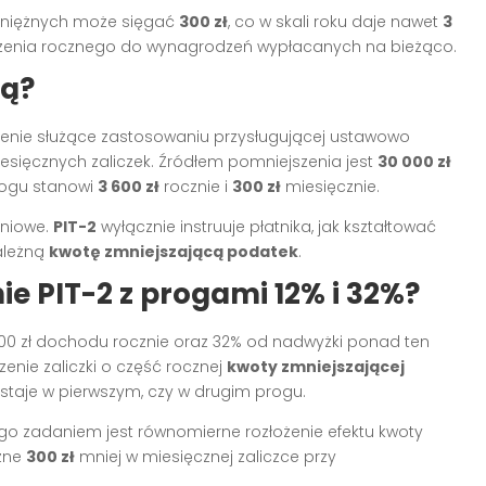
ieniężnych może sięgać
300 zł
, co w skali roku daje nawet
3
liczenia rocznego do wynagrodzeń wypłacanych na bieżąco.
gą?
zenie służące zastosowaniu przysługującej ustawowo
iesięcznych zaliczek. Źródłem pomniejszenia jest
30 000 zł
progu stanowi
3 600 zł
rocznie i
300 zł
miesięcznie.
eniowe.
PIT-2
wyłącznie instruuje płatnika, jak kształtować
należną
kwotę zmniejszającą podatek
.
e PIT-2 z progami 12% i 32%?
00 zł dochodu rocznie oraz 32% od nadwyżki ponad ten
enie zaliczki o część rocznej
kwoty zmniejszającej
ostaje w pierwszym, czy w drugim progu.
o zadaniem jest równomierne rozłożenie efektu kwoty
czne
300 zł
mniej w miesięcznej zaliczce przy