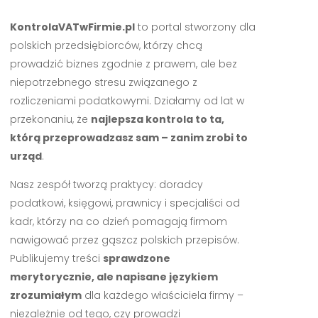
KontrolaVATwFirmie.pl
to portal stworzony dla
polskich przedsiębiorców, którzy chcą
prowadzić biznes zgodnie z prawem, ale bez
niepotrzebnego stresu związanego z
rozliczeniami podatkowymi. Działamy od lat w
przekonaniu, że
najlepsza kontrola to ta,
którą przeprowadzasz sam – zanim zrobi to
urząd
.
Nasz zespół tworzą praktycy: doradcy
podatkowi, księgowi, prawnicy i specjaliści od
kadr, którzy na co dzień pomagają firmom
nawigować przez gąszcz polskich przepisów.
Publikujemy treści
sprawdzone
merytorycznie, ale napisane językiem
zrozumiałym
dla każdego właściciela firmy –
niezależnie od tego, czy prowadzi