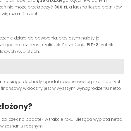
ch płatników jako
1/36
u każdego. Łącznie w danym
zeń nie może przekroczyć
300 zł
, a łączna liczba płatników
większa niż trzech.
enie działa do odwołania, przy czym należy je
wające na rozliczenie zaliczek. Po złożeniu
PIT-2
płatnik
iższych wypłatach.
tnik osiąga dochody opodatkowane według skali i od tych
kt finansowy widoczny jest w wyższym wynagrodzeniu netto
 złożony?
aliczek na podatek w trakcie roku. Bieżąca wypłata netto
ę w zeznaniu rocznym.