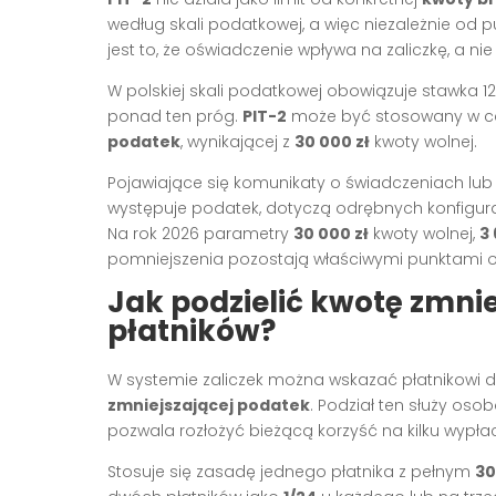
według skali podatkowej, a więc niezależnie od puł
jest to, że oświadczenie wpływa na zaliczkę, a ni
W polskiej skali podatkowej obowiązuje stawka 
ponad ten próg.
PIT-2
może być stosowany w cał
podatek
, wynikającej z
30 000 zł
kwoty wolnej.
Pojawiające się komunikaty o świadczeniach lub 
występuje podatek, dotyczą odrębnych konfigurac
Na rok 2026 parametry
30 000 zł
kwoty wolnej,
3 
pomniejszenia pozostają właściwymi punktami o
Jak podzielić kwotę zmni
płatników?
W systemie zaliczek można wskazać płatnikowi
zmniejszającej podatek
. Podział ten służy os
pozwala rozłożyć bieżącą korzyść na kilku wypła
Stosuje się zasadę jednego płatnika z pełnym
30