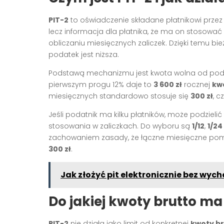
PIT-2
to oświadczenie składane płatnikowi przez p
lecz informacja dla płatnika, że ma on stosow
obliczaniu miesięcznych zaliczek. Dzięki temu bi
podatek jest niższa.
Podstawą mechanizmu jest kwota wolna od po
pierwszym progu 12% daje to
3 600 zł
rocznej
kw
miesięcznych standardowo stosuje się
300 zł
, c
Jeśli podatnik ma kilku płatników, może podziel
stosowania w zaliczkach. Do wyboru są
1/12
,
1/24
zachowaniem zasady, że łączne miesięczne pomnie
300 zł
.
Jak złożyć pit elektronicznie bez wyc
Do jakiej kwoty brutto ma
PIT-2
nie działa jako limit od konkretnej
kwoty b