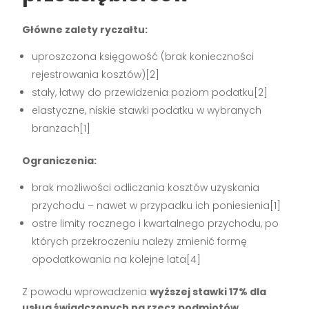
Główne zalety ryczałtu:
uproszczona księgowość (brak konieczności
rejestrowania kosztów)[2]
stały, łatwy do przewidzenia poziom podatku[2]
elastyczne, niskie stawki podatku w wybranych
branżach[1]
Ograniczenia:
brak możliwości odliczania kosztów uzyskania
przychodu – nawet w przypadku ich poniesienia[1]
ostre limity rocznego i kwartalnego przychodu, po
których przekroczeniu należy zmienić formę
opodatkowania na kolejne lata[4]
Z powodu wprowadzenia
wyższej stawki 17% dla
usług świadczonych na rzecz podmiotów