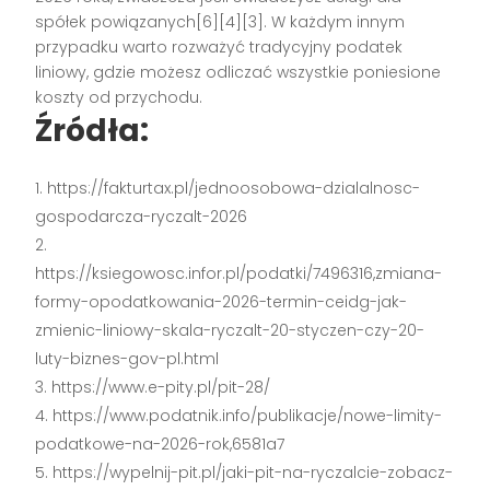
spółek powiązanych[6][4][3]. W każdym innym
przypadku warto rozważyć tradycyjny podatek
liniowy, gdzie możesz odliczać wszystkie poniesione
koszty od przychodu.
Źródła:
https://fakturtax.pl/jednoosobowa-dzialalnosc-
gospodarcza-ryczalt-2026
https://ksiegowosc.infor.pl/podatki/7496316,zmiana-
formy-opodatkowania-2026-termin-ceidg-jak-
zmienic-liniowy-skala-ryczalt-20-styczen-czy-20-
luty-biznes-gov-pl.html
https://www.e-pity.pl/pit-28/
https://www.podatnik.info/publikacje/nowe-limity-
podatkowe-na-2026-rok,6581a7
https://wypelnij-pit.pl/jaki-pit-na-ryczalcie-zobacz-