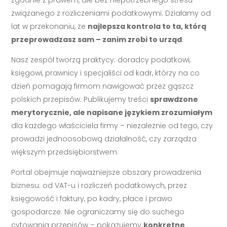
związanego z rozliczeniami podatkowymi. Działamy od
lat w przekonaniu, że
najlepsza kontrola to ta, którą
przeprowadzasz sam – zanim zrobi to urząd
.
Nasz zespół tworzą praktycy: doradcy podatkowi,
księgowi, prawnicy i specjaliści od kadr, którzy na co
dzień pomagają firmom nawigować przez gąszcz
polskich przepisów. Publikujemy treści
sprawdzone
merytorycznie, ale napisane językiem zrozumiałym
dla każdego właściciela firmy – niezależnie od tego, czy
prowadzi jednoosobową działalność, czy zarządza
większym przedsiębiorstwem.
Portal obejmuje najważniejsze obszary prowadzenia
biznesu: od VAT-u i rozliczeń podatkowych, przez
księgowość i faktury, po kadry, płace i prawo
gospodarcze. Nie ograniczamy się do suchego
cytowania przepisów – pokazujemy
konkretne