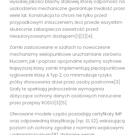
wysokiej jakości blachy stalowej, której odporność na
uszkodzenia mechaniczne gwarantuje trwałość przez
wiele lat. Konstrukcja ta chroni nie tylko przed
przypadkowym zniszczeniem, lecz przede wszystkim
skutecznie zabezpiecza zawartość przed
nieautoryzowanym dostępem[1][2][4].
Zamki zastosowane w szafach to nowoczesne
mechanizmy wielopunktowe uruchamiane zarówno
kluczem, jak i poprzez opcjonalne systemy szyfrowe.
Najwyższej klasy zamki implementują pięciopunktowe
ryglowanie klasy A Typ 2, co minimalizuje ryzyko
próby sforsowania drzwi przez osoby postronne[3].
Szafy te spełniają jednocześnie wymagania
dotyczące ochrony danych osobowych narzucane
przez przepisy RODO[3][5].
Oferowane modele często posiadają certyfikaty IMP
oraz odpowiednią klasyfikację (np. S1, S2), wskazującą
poziom ich ochrony zgodnie z normami wojskowymi
i administracyjnymi[8]. Wybrane wersje