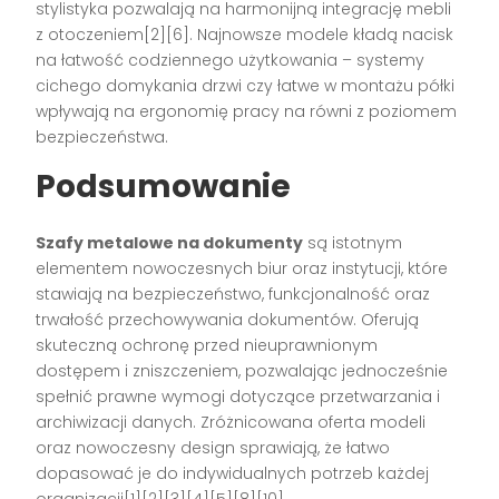
stylistyka pozwalają na harmonijną integrację mebli
z otoczeniem[2][6]. Najnowsze modele kładą nacisk
na łatwość codziennego użytkowania – systemy
cichego domykania drzwi czy łatwe w montażu półki
wpływają na ergonomię pracy na równi z poziomem
bezpieczeństwa.
Podsumowanie
Szafy metalowe na dokumenty
są istotnym
elementem nowoczesnych biur oraz instytucji, które
stawiają na bezpieczeństwo, funkcjonalność oraz
trwałość przechowywania dokumentów. Oferują
skuteczną ochronę przed nieuprawnionym
dostępem i zniszczeniem, pozwalając jednocześnie
spełnić prawne wymogi dotyczące przetwarzania i
archiwizacji danych. Zróżnicowana oferta modeli
oraz nowoczesny design sprawiają, że łatwo
dopasować je do indywidualnych potrzeb każdej
organizacji[1][2][3][4][5][8][10].