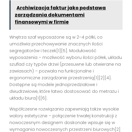
Archiwizacja faktur jako podstawa
zarządzania dokumentami
finansowymi w firmie
Wnętrza szaf wyposażone są w 2–4 półki, co
umożliwia przechowywanie znacznych ilości
segregatorów i teczek[1][5]. Modułowość
wyposażenia – możliwość wyboru ilości półek, układu
szuflad czy typów drzwi (przesuwne lub otwierane na
zawiasach) – pozwala na funkcjonalne i
ergonomiczne zarządzanie przestrzenią[1][2][4].
Dostępne są modele jednoprzedziałowe i
dwudrzwiowe, które łatwo dostosować do metrażu i
układu biura[1][6].
Współczesne rozwiązania zapewniają także wysokie
walory estetyczne – połączenie trwałej konstrukcji z
nowoczesnym designem doskonale wpisuje się w
wymagania nowoczesnych przestrzeni biurowych[2]