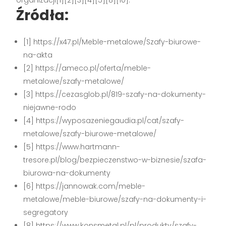
Źródła:
[1] https://x47.pl/Meble-metalowe/Szafy-biurowe-
na-akta
[2] https://ameco.pl/oferta/meble-
metalowe/szafy-metalowe/
[3] https://cezasglob.pl/819-szafy-na-dokumenty-
niejawne-rodo
[4] https://wyposazeniegaudia.pl/cat/szafy-
metalowe/szafy-biurowe-metalowe/
[5] https://www.hartmann-
tresore.pl/blog/bezpieczenstwo-w-biznesie/szafa-
biurowa-na-dokumenty
[6] https://jannowak.com/meble-
metalowe/meble-biurowe/szafy-na-dokumenty-i-
segregatory
[8] https://www.konsmetal.pl/pl/produkty/szafy-