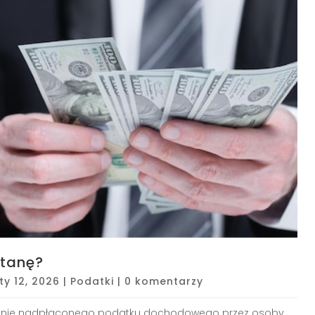
stanę?
ty 12, 2026
|
Podatki
|
0 komentarzy
anie nadpłaconego podatku dochodowego przez osoby