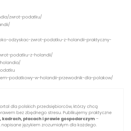
andia/zwrot-podatku/
ndii/
szybko-odzyskac-zwrot-podatku-z-holandii-praktyczny-
zwrot-podatku-z-holandii/
-holandia/
podatku
ystem-podatkowy-w-holandii-przewodnik-dla-polakow/
ortal dla polskich przedsiębiorców, którzy chcą
prawem bez zbędnego stresu. Publikujemy praktyczne
i, kadrach, płacach i prawie gospodarczym
–
 napisane językiem zrozumiałym dla każdego.