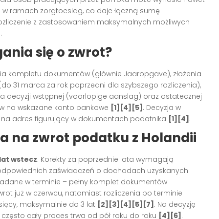
ro w ramach zorgtoeslag, co daje łączną sumę
rozliczenie z zastosowaniem maksymalnych możliwych
]
.
ania się o zwrot?
ania kompletu dokumentów (głównie Jaaropgave), złożenia
 31 marca za rok poprzedni dla szybszego rozliczenia),
nia decyzji wstępnej (voorlopige aanslag) oraz ostatecznej
dków na wskazane konto bankowe
[1][4][5]
. Decyzja w
ie na adres figurujący w dokumentach podatnika
[1][4]
.
a na zwrot podatku z Holandii
 lat wstecz
. Korekty za poprzednie lata wymagają
a odpowiednich zaświadczeń o dochodach uzyskanych
 składane w terminie – pełny komplet dokumentów
t już w czerwcu, natomiast rozliczenia po terminie
sięcy, maksymalnie do 3 lat
[2][3][4][5][7]
. Na decyzję
 często cały proces trwa od pół roku do roku
[4][6]
.