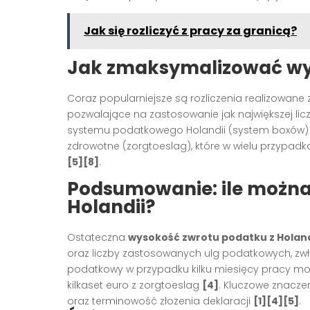
Jak się rozliczyć z pracy za granicą?
Jak zmaksymalizować wy
Coraz popularniejsze są rozliczenia realizowan
pozwalające na zastosowanie jak największej licz
systemu podatkowego Holandii (system boxów
zdrowotne (zorgtoeslag), które w wielu przypadk
[5][8]
.
Podsumowanie: ile można
Holandii?
Ostateczna
wysokość zwrotu podatku z Holand
oraz liczby zastosowanych ulg podatkowych, zw
podatkowy w przypadku kilku miesięcy pracy m
kilkaset euro z zorgtoeslag
[4]
. Kluczowe znacz
oraz terminowość złożenia deklaracji
[1][4][5]
.