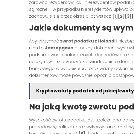
zarówno rezydentów, jak i nierezydentów podatko
są różne – w przypadku nierezydentów upływa on
zachowuje się przez okres 5 lat wstecz
[1][2][3]
Jakie dokumenty są wym
Aby otrzymać
zwrot podatku z Holandii
, niezb
nich to
Jaaropgave
– roczny dokument wystawi
podsumowanie całorocznych dochodów oraz o
należy również dołączyć zaświadczenie o docho
bankowego w walucie euro oraz ważny dokume
dokumentów może poważnie opóźnić postępowani
Kryptowaluty podatek od jakiej kwoty
Na jaką kwotę zwrotu pod
Wysokość zwrotu podatku jest uzależniona od
pracodawcę zaliczek oraz wykorzystania możliw
kosztów zdrowotnych)
[8]
. Średnia kwota zwrot