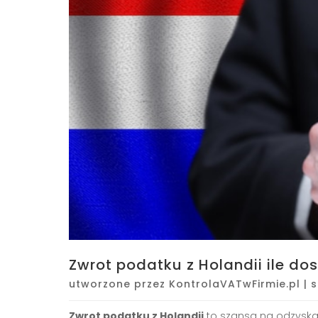
Zwrot podatku z Holandii ile do
utworzone przez
KontrolaVATwFirmie.pl
|
s
Zwrot podatku z Holandii
to szansa na odzysk