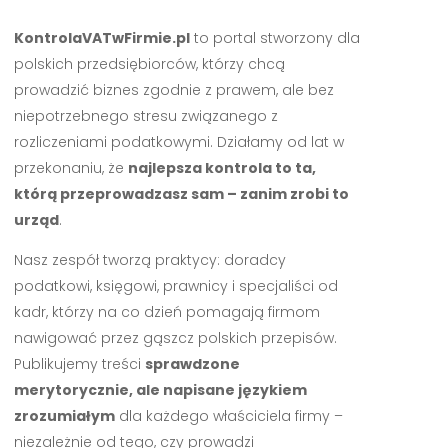
KontrolaVATwFirmie.pl
to portal stworzony dla
polskich przedsiębiorców, którzy chcą
prowadzić biznes zgodnie z prawem, ale bez
niepotrzebnego stresu związanego z
rozliczeniami podatkowymi. Działamy od lat w
przekonaniu, że
najlepsza kontrola to ta,
którą przeprowadzasz sam – zanim zrobi to
urząd
.
Nasz zespół tworzą praktycy: doradcy
podatkowi, księgowi, prawnicy i specjaliści od
kadr, którzy na co dzień pomagają firmom
nawigować przez gąszcz polskich przepisów.
Publikujemy treści
sprawdzone
merytorycznie, ale napisane językiem
zrozumiałym
dla każdego właściciela firmy –
niezależnie od tego, czy prowadzi