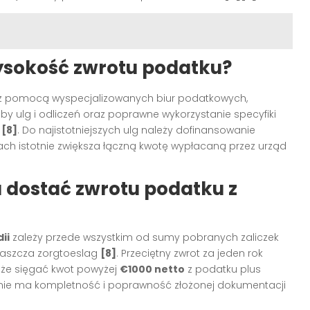
sokość zwrotu podatku?
e z pomocą wyspecjalizowanych biur podatkowych,
by ulg i odliczeń oraz poprawne wykorzystanie specyfiki
)
[8]
. Do najistotniejszych ulg należy dofinansowanie
ach istotnie zwiększa łączną kwotę wypłacaną przez urząd
 dostać zwrotu podatku z
ii
zależy przede wszystkim od sumy pobranych zaliczek
łaszcza zorgtoeslag
[8]
. Przeciętny zwrot za jeden rok
oże sięgać kwot powyżej
€1000 netto
z podatku plus
enie ma kompletność i poprawność złożonej dokumentacji