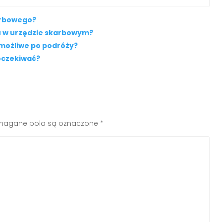
arbowego?
u w urzędzie skarbowym?
 możliwe po podróży?
oczekiwać?
agane pola są oznaczone
*