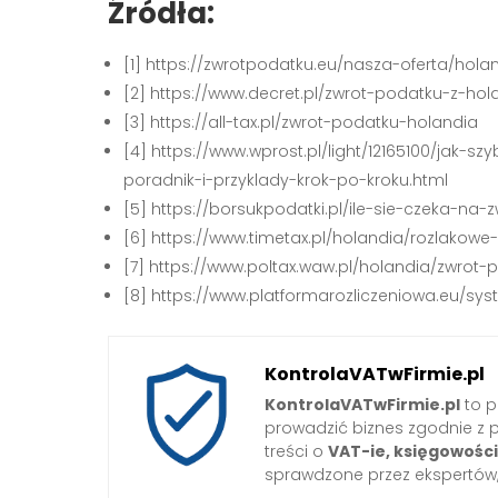
Źródła:
[1] https://zwrotpodatku.eu/nasza-oferta/hol
[2] https://www.decret.pl/zwrot-podatku-z-hola
[3] https://all-tax.pl/zwrot-podatku-holandia
[4] https://www.wprost.pl/light/12165100/jak-
poradnik-i-przyklady-krok-po-kroku.html
[5] https://borsukpodatki.pl/ile-sie-czeka-na-
[6] https://www.timetax.pl/holandia/rozlakowe
[7] https://www.poltax.waw.pl/holandia/zwrot-
[8] https://www.platformarozliczeniowa.eu/s
KontrolaVATwFirmie.pl
KontrolaVATwFirmie.pl
to p
prowadzić biznes zgodnie z 
treści o
VAT-ie, księgowośc
sprawdzone przez ekspertów,