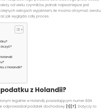
ależy od wielu czynników, jednak najważniejsze jest
olejnych sekcjach wyjaśniam, ile można otrzymać zwrotu
oraz jak wygląda cały proces.
tku?
liczyć?
Holandii
ku?
u z Holandii?
podatku z Holandii?
ionym legalnie w Holandii, posiadającym numer BSN
cznie odprowadzał podatek dochodowy
[1][7]
. Dotyczy to