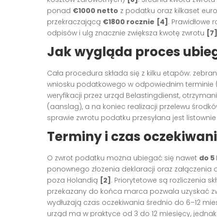
ponad
€1000 netto
z podatku oraz kilkaset eu
przekraczającą
€1800 rocznie
[4]
. Prawidłowe 
odpisów i ulg znacznie zwiększa kwotę zwrotu
[7
Jak wygląda proces ubieg
Cała procedura składa się z kilku etapów: zebr
wniosku podatkowego w odpowiednim terminie (do
weryfikacji przez urząd Belastingdienst, otrzyma
(aanslag), a na koniec realizacji przelewu śro
sprawie zwrotu podatku przesyłana jest listown
Terminy i czas oczekiwani
O zwrot podatku można ubiegać się nawet
do 5
ponownego złożenia deklaracji oraz załączeni
poza Holandią
[2]
. Priorytetowe są rozliczenia
przekazany do końca marca pozwala uzyskać zwro
wydłużają czas oczekiwania średnio do 6–12 mie
urząd ma w praktyce od 3 do 12 miesięcy, jednak