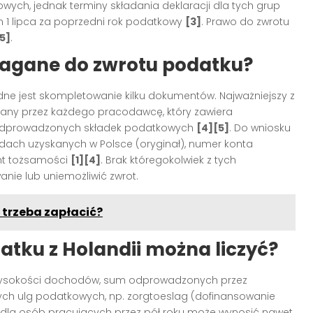
wych, jednak terminy składania deklaracji dla tych grup
 1 lipca za poprzedni rok podatkowy
[3]
. Prawo do zwrotu
[5]
.
agane do zwrotu podatku?
ędne jest skompletowanie kilku dokumentów. Najważniejszy z
any przez każdego pracodawcę, który zawiera
dprowadzonych składek podatkowych
[4][5]
. Do wniosku
dach uzyskanych w Polsce (oryginał), numer konta
nt tożsamości
[1][4]
. Brak któregokolwiek z tych
e lub uniemożliwić zwrot.
 trzeba zapłacić?
atku z Holandii można liczyć?
 wysokości dochodów, sum odprowadzonych przez
ych ulg podatkowych, np. zorgtoeslag (dofinansowanie
u dla osób pracujących przez pół roku może wynosić nawet