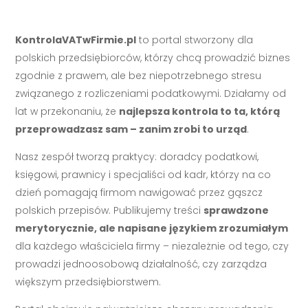
KontrolaVATwFirmie.pl
to portal stworzony dla
polskich przedsiębiorców, którzy chcą prowadzić biznes
zgodnie z prawem, ale bez niepotrzebnego stresu
związanego z rozliczeniami podatkowymi. Działamy od
lat w przekonaniu, że
najlepsza kontrola to ta, którą
przeprowadzasz sam – zanim zrobi to urząd
.
Nasz zespół tworzą praktycy: doradcy podatkowi,
księgowi, prawnicy i specjaliści od kadr, którzy na co
dzień pomagają firmom nawigować przez gąszcz
polskich przepisów. Publikujemy treści
sprawdzone
merytorycznie, ale napisane językiem zrozumiałym
dla każdego właściciela firmy – niezależnie od tego, czy
prowadzi jednoosobową działalność, czy zarządza
większym przedsiębiorstwem.