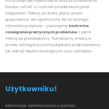
Portal obejmuje najważniejsze obszary prowadzenia
biznesu: od VAT-u i rozliczeń podatkowych, przez
księgowość i faktury, po kadry, płace i prawo
gospodarcze. Nie ograniczamy się do suchego
cytowania przepisów – pokazujemy
konkretne
rozwiązania praktycznych problemów
, z jakimi
mierzą się przedsiębiorcy. Tłumaczymy zmiany w
prawie, ostrzegamy przed pułapkami, podpowiadamy,
jak uniknąć błędów kosztujących czas i pieniądze.
Użytkowniku!
Informacje zamieszczone w portalu