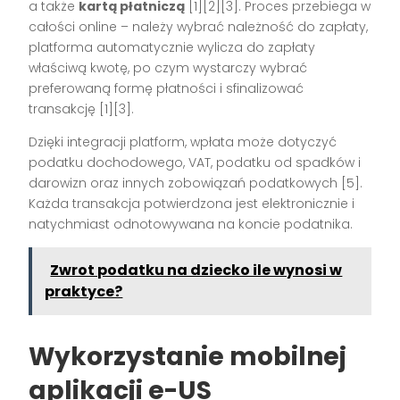
a także
kartą płatniczą
[1][2][3]
. Proces przebiega w
całości online – należy wybrać należność do zapłaty,
platforma automatycznie wylicza do zapłaty
właściwą kwotę, po czym wystarczy wybrać
preferowaną formę płatności i sfinalizować
transakcję
[1][3]
.
Dzięki integracji platform, wpłata może dotyczyć
podatku dochodowego, VAT, podatku od spadków i
darowizn oraz innych zobowiązań podatkowych
[5]
.
Każda transakcja potwierdzona jest elektronicznie i
natychmiast odnotowywana na koncie podatnika.
Zwrot podatku na dziecko ile wynosi w
praktyce?
Wykorzystanie mobilnej
aplikacji e-US