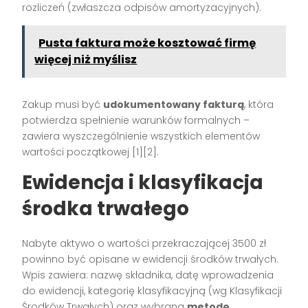
rozliczeń (zwłaszcza odpisów amortyzacyjnych).
Pusta faktura może kosztować firmę
więcej niż myślisz
Zakup musi być
udokumentowany fakturą
, która
potwierdza spełnienie warunków formalnych –
zawiera wyszczególnienie wszystkich elementów
wartości początkowej
[1][2]
.
Ewidencja i klasyfikacja
środka trwałego
Nabyte aktywo o wartości przekraczającej 3500 zł
powinno być opisane w ewidencji środków trwałych.
Wpis zawiera: nazwę składnika, datę wprowadzenia
do ewidencji, kategorię klasyfikacyjną (wg Klasyfikacji
Środków Trwałych) oraz wybraną
metodę