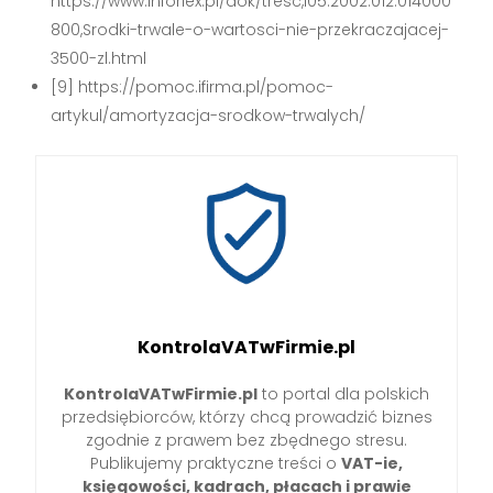
https://www.inforlex.pl/dok/tresc,I05.2002.012.014000
800,Srodki-trwale-o-wartosci-nie-przekraczajacej-
3500-zl.html
[9] https://pomoc.ifirma.pl/pomoc-
artykul/amortyzacja-srodkow-trwalych/
KontrolaVATwFirmie.pl
KontrolaVATwFirmie.pl
to portal dla polskich
przedsiębiorców, którzy chcą prowadzić biznes
zgodnie z prawem bez zbędnego stresu.
Publikujemy praktyczne treści o
VAT-ie,
księgowości, kadrach, płacach i prawie