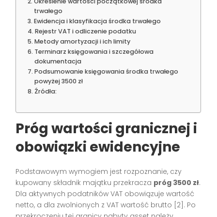
Określenie wartości początkowej środka
trwałego
Ewidencja i klasyfikacja środka trwałego
Rejestr VAT i odliczenie podatku
Metody amortyzacji i ich limity
Terminarz księgowania i szczegółowa
dokumentacja
Podsumowanie księgowania środka trwałego
powyżej 3500 zł
Źródła:
Próg wartości granicznej i
obowiązki ewidencyjne
Podstawowym wymogiem jest rozpoznanie, czy
kupowany składnik majątku przekracza
próg 3500 zł
.
Dla aktywnych podatników VAT obowiązuje wartość
netto, a dla zwolnionych z VAT wartość brutto
[2]
. Po
przekroczeniu tej granicy nabyty asset należy