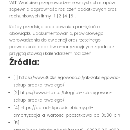
VAT. Właściwe przeprowadzenie wszystkich etapów
zapewnia poprawność rozliczeń podatkowych oraz
rachunkowych firmy
[1][2][4][5]
.
Każdy przedsiębiorca powinien pamiętać o
obowiązku udokumentowania, prawidłowego
wprowadzenia do ewidencji oraz rzetelnego
prowadzenia odpisów amortyzacyjnych zgodnie z
przyjętą stawką i kalendarzem rozliczeń.
Źródła:
[1] https://www.360ksiegowosc.pl/jak-zaksiegowac-
zakup-srodka-trwalego/
[2] https://www.infakt.pl/blog/jak-zaksiegowac-
zakup-srodka-trwalego/
[4] https://poradnikprzedsiebiorcy.pl/-
amortyzacja-a-wartosc-poczatkowa-do-3500-pln
[5]