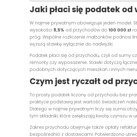
Jaki płaci się podatek od
W najmie prywatnym obowiązuje jeden model. St
wysokości
8,5%
od przychodów do
100 000 zł
ro
próg. Wspólne rozliczenie małżonków podnosi li
wyższą stawkę wyłącznie do nadwyżki.
Podatek płaci się od przychodu, czyli od sumy c
remonty czy wyposażenie. Stawki dotyczą łączn
podobnych dotyczących mieszkań i innych nieru
Czym jest ryczałt od pr
To prosty podatek liczony od przychodu bez pr
praktyce podstawą jest wartość świadczeń nale
Dlatego w najmie prywatnym liczy się suma otr
tym składniki, które zwiększają kwotę czynszu w 
Zakres przychodu obejmuje także opłaty refaktu
bezpośrednio z dostawcami. Potwierdzono utrwal