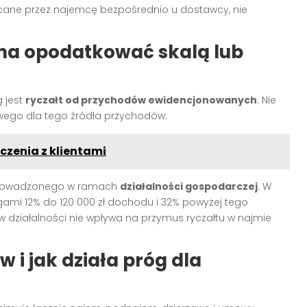
acane przez najemcę bezpośrednio u dostawcy, nie
na opodatkować skalą lub
 jest
ryczałt od przychodów ewidencjonowanych
. Nie
owego dla tego źródła przychodów.
iczenia z klientami
 prowadzonego w ramach
działalności gospodarczej
. W
rogami 12% do 120 000 zł dochodu i 32% powyżej tego
w działalności nie wpływa na przymus ryczałtu w najmie
w i jak działa próg dla