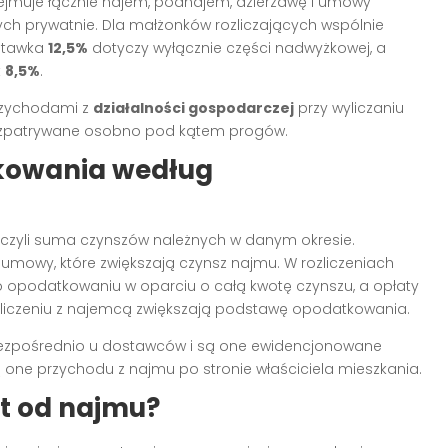
ejmuje łącznie najem, podnajem, dzierżawę i umowy
ch prywatnie. Dla małżonków rozliczających wspólnie
 stawka
12,5%
dotyczy wyłącznie części nadwyżkowej, a
t
8,5%
.
przychodami z
działalności gospodarczej
przy wyliczaniu
st rozpatrywane osobno pod kątem progów.
kowania według
 czyli suma czynszów należnych w danym okresie.
umowy, które zwiększają czynsz najmu. W rozliczeniach
o opodatkowaniu w oparciu o całą kwotę czynszu, a opłaty
iczeniu z najemcą zwiększają podstawę opodatkowania.
 bezpośrednio u dostawców i są one ewidencjonowane
 one przychodu z najmu po stronie właściciela mieszkania.
ałt od najmu?