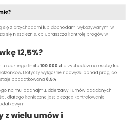
mie?
ują się z przychodami lub dochodami wykazywanymi w
za się niezależnie, co upraszcza kontrolę progów w
awkę 12,5%?
niu rocznego limitu
100 000 zł
przychodów na osobę lub
ałżonków. Dotyczy wyłącznie nadwyżki ponad próg, co
zostaje opodatkowana
8,5%
.
nego najmu, podnajmu, dzierżawy i umów podobnych
i, dlatego konieczne jest bieżące kontrolowanie
podatkowym.
 z wielu umów i