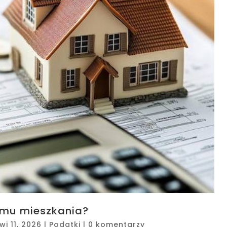
jmu mieszkania?
wi 11, 2026
|
Podatki
|
0 komentarzy