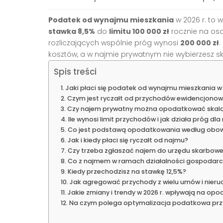
Podatek od wynajmu mieszkania
w 2026 r. to 
stawka 8,5%
do
limitu 100 000 zł
rocznie na os
rozliczających wspólnie próg wynosi
200 000 zł
.
kosztów, a w najmie prywatnym nie wybierzesz ska
Spis treści
Jaki płaci się podatek od wynajmu mieszkania w 
Czym jest ryczałt od przychodów ewidencjono
Czy najem prywatny można opodatkować skalą 
Ile wynosi limit przychodów i jak działa próg d
Co jest podstawą opodatkowania według obow
Jak i kiedy płaci się ryczałt od najmu?
Czy trzeba zgłaszać najem do urzędu skarbow
Co z najmem w ramach działalności gospodarc
Kiedy przechodzisz na stawkę 12,5%?
Jak agregować przychody z wielu umów i nier
Jakie zmiany i trendy w 2026 r. wpływają na op
Na czym polega optymalizacja podatkowa prz