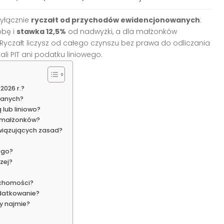
wyłącznie
ryczałt od przychodów ewidencjonowanych
:
obę i
stawka 12,5%
od nadwyżki, a dla małżonków
 Ryczałt liczysz od całego czynszu bez prawa do odliczania
li PIT ani podatku liniowego.
2026 r.?
wanych?
lub liniowo?
la małżonków?
iązujących zasad?
ego?
zej?
uchomości?
odatkowanie?
y najmie?