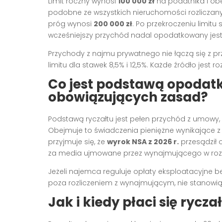
Limit roczny wynosi
100 000 zł
na podatnika i ob
podobne ze wszystkich nieruchomości rozliczany
próg wynosi
200 000 zł
. Po przekroczeniu limitu
wcześniejszy przychód nadal opodatkowany jes
Przychody z najmu prywatnego nie łączą się z 
limitu dla stawek 8,5% i 12,5%. Każde źródło je
Co jest podstawą opodat
obowiązujących zasad?
Podstawą ryczałtu jest pełen przychód z umowy,
Obejmuje to świadczenia pieniężne wynikające z 
przyjmuje się, że
wyrok NSA z 2026 r.
przesądził 
za media ujmowane przez wynajmującego w rozl
Jeżeli najemca reguluje opłaty eksploatacyjne
poza rozliczeniem z wynajmującym, nie stanowią
Jak i kiedy płaci się rycz