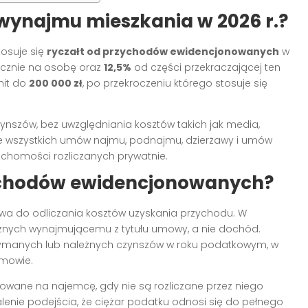
 wynajmu mieszkania w 2026 r.?
osuje się
ryczałt od przychodów ewidencjonowanych
w
cznie na osobę oraz
12,5%
od części przekraczającej ten
mit do
200 000 zł
, po przekroczeniu którego stosuje się
zynszów, bez uwzględniania kosztów takich jak media,
ie wszystkich umów najmu, podnajmu, dzierżawy i umów
chomości rozliczanych prywatnie.
zychodów ewidencjonowanych?
awa do odliczania kosztów uzyskania przychodu. W
żnych wynajmującemu z tytułu umowy, a nie dochód.
zymanych lub należnych czynszów w roku podatkowym, w
umowie.
rowane na najemcę, gdy nie są rozliczane przez niego
enie podejścia, że ciężar podatku odnosi się do pełnego