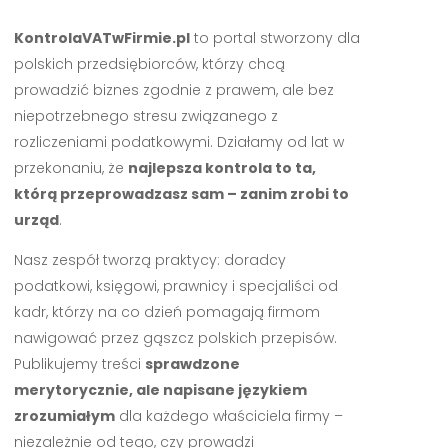
KontrolaVATwFirmie.pl
to portal stworzony dla
polskich przedsiębiorców, którzy chcą
prowadzić biznes zgodnie z prawem, ale bez
niepotrzebnego stresu związanego z
rozliczeniami podatkowymi. Działamy od lat w
przekonaniu, że
najlepsza kontrola to ta,
którą przeprowadzasz sam – zanim zrobi to
urząd
.
Nasz zespół tworzą praktycy: doradcy
podatkowi, księgowi, prawnicy i specjaliści od
kadr, którzy na co dzień pomagają firmom
nawigować przez gąszcz polskich przepisów.
Publikujemy treści
sprawdzone
merytorycznie, ale napisane językiem
zrozumiałym
dla każdego właściciela firmy –
niezależnie od tego, czy prowadzi