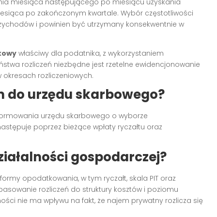
dnia miesiąca następującego po miesiącu uzyskania
iesiąca po zakończonym kwartale. Wybór częstotliwości
przychodów i powinien być utrzymany konsekwentnie w
kowy
właściwy dla podatnika, z wykorzystaniem
eństwa rozliczeń niezbędne jest rzetelne ewidencjonowanie
 okresach rozliczeniowych.
em do urzędu skarbowego?
nformowania urzędu skarbowego o wyborze
stępuje poprzez bieżące wpłaty ryczałtu oraz
iałalności gospodarczej?
ormy opodatkowania, w tym ryczałt, skala PIT oraz
pasowanie rozliczeń do struktury kosztów i poziomu
ści nie ma wpływu na fakt, że najem prywatny rozlicza się