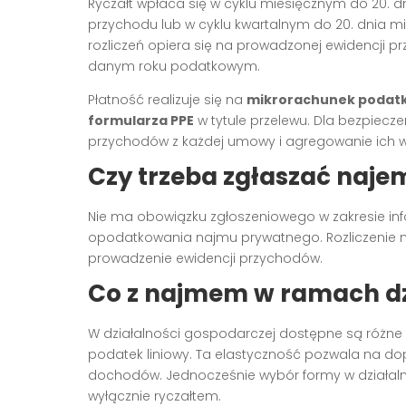
Ryczałt wpłaca się w cyklu miesięcznym do 20. 
przychodu lub w cyklu kwartalnym do 20. dnia m
rozliczeń opiera się na prowadzonej ewidencji 
danym roku podatkowym.
Płatność realizuje się na
mikrorachunek podat
formularza PPE
w tytule przelewu. Dla bezpiecz
przychodów z każdej umowy i agregowanie ich w
Czy trzeba zgłaszać naj
Nie ma obowiązku zgłoszeniowego w zakresie i
opodatkowania najmu prywatnego. Rozliczenie na
prowadzenie ewidencji przychodów.
Co z najmem w ramach dz
W działalności gospodarczej dostępne są różne f
podatek liniowy. Ta elastyczność pozwala na do
dochodów. Jednocześnie wybór formy w działalno
wyłącznie ryczałtem.