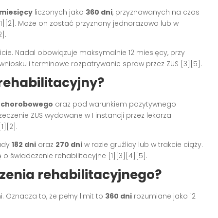
 miesięcy
liczonych jako
360 dni
, przyznawanych na czas
1][2]. Może on zostać przyznany jednorazowo lub w
].
micie. Nadal obowiązuje maksymalnie 12 miesięcy, przy
niosku i terminowe rozpatrywanie spraw przez ZUS [3][5].
rehabilitacyjny?
u chorobowego
oraz pod warunkiem pozytywnego
czenie ZUS wydawane w I instancji przez lekarza
1][2].
ady
182 dni
oraz
270 dni
w razie gruźlicy lub w trakcie ciąży.
 świadczenie rehabilitacyjne [1][3][4][5].
zenia rehabilitacyjnego?
. Oznacza to, że pełny limit to
360 dni
rozumiane jako 12