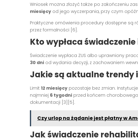
Wniosek można złożyć także po zakończeniu zasi
miesięcy
od jego wyczerpania, przy czym opóźn
Praktyczne omówienia procedury dostępne są równ
przez formalności [6].
Kto wypłaca świadczenie i
Świadczenie wypłaca ZUS albo uprawniony prac
30 dni
od wydania decyzji, z zachowaniem wewnęt
Jakie są aktualne trendy 
Limit
12 miesięcy
pozostaje bez zmian. Instytucj
najmniej
6 tygodni
przed końcem chorobowego o
dokumentacji [3][5].
Czy urlop na żądanie jest płatny w A
Jak świadczenie rehabili