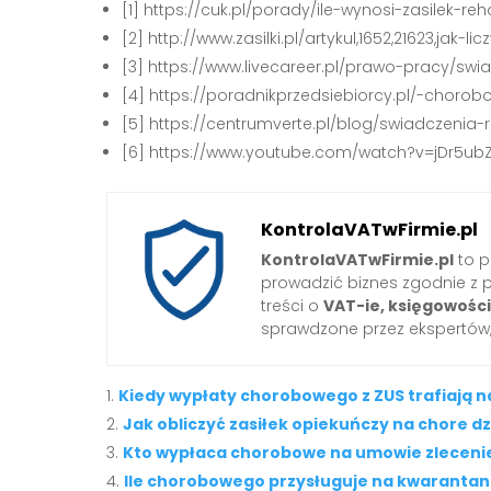
[1] https://cuk.pl/porady/ile-wynosi-zasilek-r
[2] http://www.zasilki.pl/artykul,1652,21623,jak
[3] https://www.livecareer.pl/prawo-pracy/swia
[4] https://poradnikprzedsiebiorcy.pl/-chor
[5] https://centrumverte.pl/blog/swiadczeni
[6] https://www.youtube.com/watch?v=jDr5ub
KontrolaVATwFirmie.pl
KontrolaVATwFirmie.pl
to p
prowadzić biznes zgodnie z 
treści o
VAT-ie, księgowośc
sprawdzone przez ekspertów,
Kiedy wypłaty chorobowego z ZUS trafiają n
Jak obliczyć zasiłek opiekuńczy na chore d
Kto wypłaca chorobowe na umowie zleceni
Ile chorobowego przysługuje na kwarantan