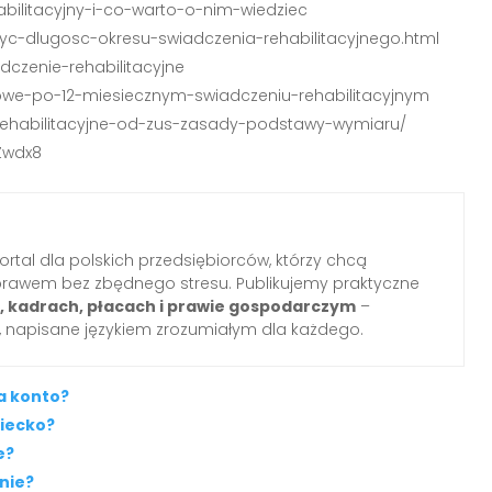
ehabilitacyjny-i-co-warto-o-nim-wiedziec
-liczyc-dlugosc-okresu-swiadczenia-rehabilitacyjnego.html
dczenie-rehabilitacyjne
obowe-po-12-miesiecznym-swiadczeniu-rehabilitacyjnym
a-rehabilitacyjne-od-zus-zasady-podstawy-wymiaru/
Zwdx8
ortal dla polskich przedsiębiorców, którzy chcą
prawem bez zbędnego stresu. Publikujemy praktyczne
i, kadrach, płacach i prawie gospodarczym
–
 napisane językiem zrozumiałym dla każdego.
a konto?
ziecko?
e?
nie?