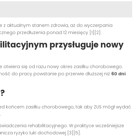
 z aktualnym stanem zdrowia, aż do wyczerpania
nego przedłużenia ponad 12 miesięcy [1][2].
ilitacyjnym przysługuje nowy
e otwiera się od razu nowy okres zasiłku chorobowego.
ność do pracy powstanie po przerwie dłuższej niż
60 dni
k?
ed końcem zasiłku chorobowego, tak aby ZUS mógł wydać
.
świadczenia rehabilitacyjnego. W praktyce wcześniejsze
icza ryzyko luki dochodowej [3][5].