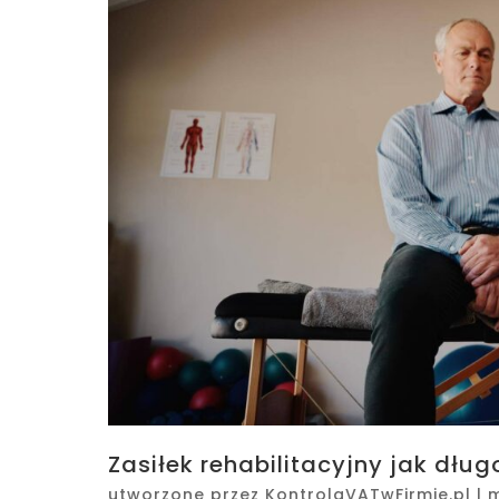
Zasiłek rehabilitacyjny jak dłu
utworzone przez
KontrolaVATwFirmie.pl
|
m