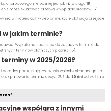
łku chorobowego, nie później jednak niż w ciągu
18
ienie może skutkować przerwą w wypłacie środków [5].
ież w materiałach wideo online, które ułatwiają przejście
 w jakim terminie?
odawca. Wypłata następuje co do zasady w terminie do
rznych terminów płatniczych płatnika [5].
i terminy w 2025/2026?
e i doradcy podkreślają znaczenie wniosku składanego co
raz pilnowania terminu decyzji ZUS do
60 dni
od złożenia
mazon?
tacyjne współgra z innymi