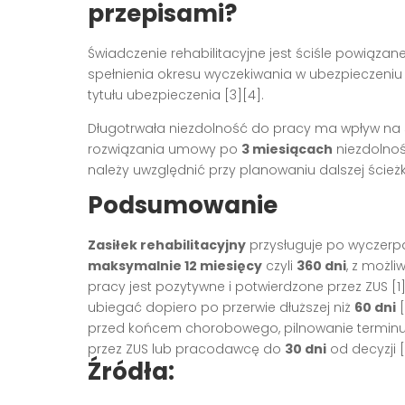
przepisami?
Świadczenie rehabilitacyjne jest ściśle powiąza
spełnienia okresu wyczekiwania w ubezpiecze
tytułu ubezpieczenia [3][4].
Długotrwała niezdolność do pracy ma wpływ na 
rozwiązania umowy po
3 miesiącach
niezdolnoś
należy uwzględnić przy planowaniu dalszej ścież
Podsumowanie
Zasiłek rehabilitacyjny
przysługuje po wyczerp
maksymalnie 12 miesięcy
czyli
360 dni
, z możl
pracy jest pozytywne i potwierdzone przez ZUS [
ubiegać dopiero po przerwie dłuższej niż
60 dni
[
przed końcem chorobowego, pilnowanie terminu
przez ZUS lub pracodawcę do
30 dni
od decyzji [
Źródła: