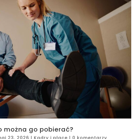
go można go pobierać?
aj 23, 2026
|
Kadry i płace
|
0 komentarzy