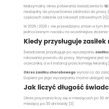
Maksymalny okres pobierania świadczenia to
12
niezbędny do przywrócenia zdolności do pracy [
częściach zależnie od rokowań zdrowotnych [1][2
W 2025 i 2026 r. nie przewidziano zmian w tym li
jednoczesnym nacisku na wcześniejsze złożenie w
Kiedy przysługuje zasiłek 
Świadczenie przysługuje po wyczerpaniu
zasiłk
rokowania powrotu do pracy. Wymagane jest orze
orzecznika, a w II instancji przez komisję lekarską [
Okres zasiłku chorobowego
wynosi co do zas
Dopiero po jego wyczerpaniu można ubiegać się o
Jak liczyć długość świadc
Okres przyznania liczy się w miesiącach po 30 dni
miesięcy po 30 dni każdy [2].