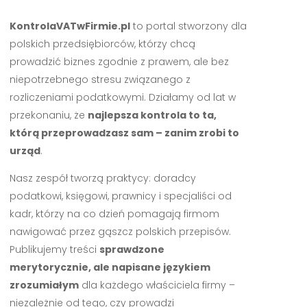
KontrolaVATwFirmie.pl
to portal stworzony dla
polskich przedsiębiorców, którzy chcą
prowadzić biznes zgodnie z prawem, ale bez
niepotrzebnego stresu związanego z
rozliczeniami podatkowymi. Działamy od lat w
przekonaniu, że
najlepsza kontrola to ta,
którą przeprowadzasz sam – zanim zrobi to
urząd
.
Nasz zespół tworzą praktycy: doradcy
podatkowi, księgowi, prawnicy i specjaliści od
kadr, którzy na co dzień pomagają firmom
nawigować przez gąszcz polskich przepisów.
Publikujemy treści
sprawdzone
merytorycznie, ale napisane językiem
zrozumiałym
dla każdego właściciela firmy –
niezależnie od tego, czy prowadzi