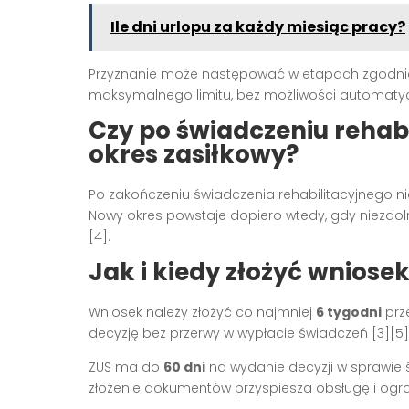
Ile dni urlopu za każdy miesiąc pracy?
Przyznanie może następować w etapach zgodnie
maksymalnego limitu, bez możliwości automatycz
Czy po świadczeniu rehab
okres zasiłkowy?
Po zakończeniu świadczenia rehabilitacyjnego ni
Nowy okres powstaje dopiero wtedy, gdy niezdol
[4].
Jak i kiedy złożyć wniose
Wniosek należy złożyć co najmniej
6 tygodni
prz
decyzję bez przerwy w wypłacie świadczeń [3][5]
ZUS ma do
60 dni
na wydanie decyzji w sprawie 
złożenie dokumentów przyspiesza obsługę i ogran