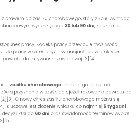
ne z prawem do zasiłku chorobowego, który z kolei wymaga
niu chorobowym wynoszącego
30 lub 90 dni
, zależnie od
stosunek pracy. Kodeks pracy przewiduje możliwość
ci do pracy w określonych sytuacjach, co w praktyce
ki powrotu do aktywności zawodowej [3][4].
aniu
zasiłku chorobowego
i można go pobierać
iwością przyznania w częściach, jeżeli rokowanie powrotu do
1][2][3]. O nowy okres zasiłku chorobowego można się
4]. Kluczowe jest złożenie wniosku co najmniej
6 tygodni
 decyzji ZUS do
60 dni
oraz świadomość terminów wypłat
3][5].