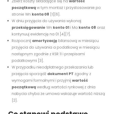
Zbierz koszty składające się na
wartość
początkową
w tym montaż i przystosowanie po
stronie Wn
konta 08
[1][6].
W dniu przyjęcia do używania wykonaj
przeksięgowanie
Wn
konto 01
i Ma
konto 08
oraz
kontynuuj ewidencję na 01 [4][7].
Rozpocznij
amortyzację
bilansową w miesiącu
przyjęcia do używania a podatkową w miesiącu
następnym zgodnie z KSR 11 i przepisami
podatkowymi [3].
W przypadku nieodpłatnego przekazania lub
przejęcia sporządź
dokument PT
zgodny z
wymogami formalnymi i przyjmij
wartość
początkową
według wartości rynkowej z dnia
nabycia chyba że umowa wskazuje wartość niższą
[2].