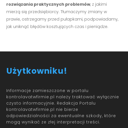
rozwiązania praktycznych problemów
, z jakimi
mierzą się przedsiębiorcy. Tłumaczymy zmiany w
prawie, ostrzegamy przed pułapkami, podpowiadamy,
jak uniknąć błędów kosztujących czas i pieniądze.
Użytkowniku!
Informacje zamieszczone w portalu
kontrolavatwfirmie.pl należy traktować wyłącznie
czysto informacyjnie. Redakcja Portalu
kontrolavatwfirmie.pl nie bierze
odpowiedzialności za ewentualne szkody, które
mogą wynikać ze złej interpretacji treści.