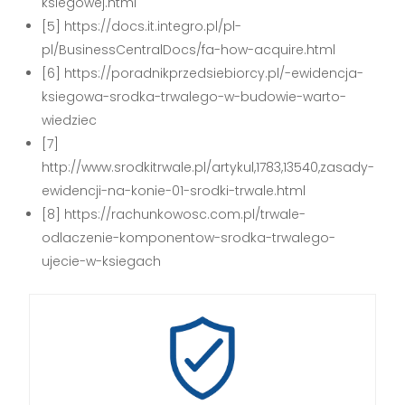
ksiegowej.html
[5] https://docs.it.integro.pl/pl-
pl/BusinessCentralDocs/fa-how-acquire.html
[6] https://poradnikprzedsiebiorcy.pl/-ewidencja-
ksiegowa-srodka-trwalego-w-budowie-warto-
wiedziec
[7]
http://www.srodkitrwale.pl/artykul,1783,13540,zasady-
ewidencji-na-konie-01-srodki-trwale.html
[8] https://rachunkowosc.com.pl/trwale-
odlaczenie-komponentow-srodka-trwalego-
ujecie-w-ksiegach