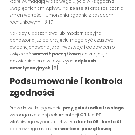
które wymagają właściwego ujęcia w księgach z
uwzględnieniem wpływu na
konto 01
oraz rozliczenie
zmian wartości i umorzenia zgodnie z zasadami
rachunkowymi [8][7].
Nakłady ulepszeniowe lub modernizacyjne
ponoszone już po przyjęciu mogą być czasowo
ewidencjonowane jako inwestycje i odpowiednio
zwiększać
wartość początkową
co znajduje
odzwierciedlenie w przyszłych
odpisach
amortyzacyjnych
[6].
Podsumowanie i kontrola
zgodności
Prawidłowe księgowanie
przyjęcia środka trwałego
wymaga rzetelnej dokumentacji
OT
lub
PT
właściwego wyboru kont w tym
konta 08
i
konta 01
poprawnego ustalenia
wartości początkowej