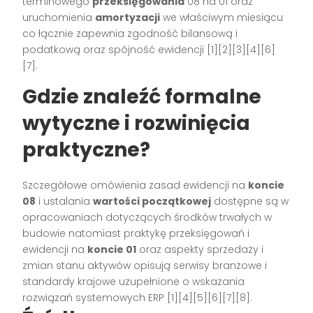
terminowego
przeksięgowania
08 na 01 oraz
uruchomienia
amortyzacji
we właściwym miesiącu
co łącznie zapewnia zgodność bilansową i
podatkową oraz spójność ewidencji [1][2][3][4][6]
[7].
Gdzie znaleźć formalne
wytyczne i rozwinięcia
praktyczne?
Szczegółowe omówienia zasad ewidencji na
koncie
08
i ustalania
wartości początkowej
dostępne są w
opracowaniach dotyczących środków trwałych w
budowie natomiast praktykę przeksięgowań i
ewidencji na
koncie 01
oraz aspekty sprzedaży i
zmian stanu aktywów opisują serwisy branżowe i
standardy krajowe uzupełnione o wskazania
rozwiązań systemowych ERP [1][4][5][6][7][8].