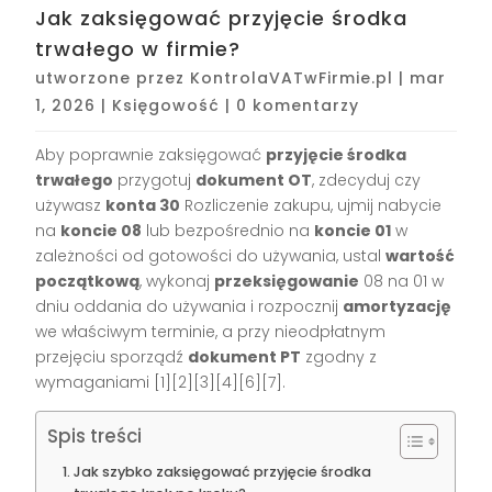
Jak zaksięgować przyjęcie środka
trwałego w firmie?
utworzone przez
KontrolaVATwFirmie.pl
|
mar
1, 2026
|
Księgowość
|
0 komentarzy
Aby poprawnie zaksięgować
przyjęcie środka
trwałego
przygotuj
dokument OT
, zdecyduj czy
używasz
konta 30
Rozliczenie zakupu, ujmij nabycie
na
koncie 08
lub bezpośrednio na
koncie 01
w
zależności od gotowości do używania, ustal
wartość
początkową
, wykonaj
przeksięgowanie
08 na 01 w
dniu oddania do używania i rozpocznij
amortyzację
we właściwym terminie, a przy nieodpłatnym
przejęciu sporządź
dokument PT
zgodny z
wymaganiami [1][2][3][4][6][7].
Spis treści
Jak szybko zaksięgować przyjęcie środka