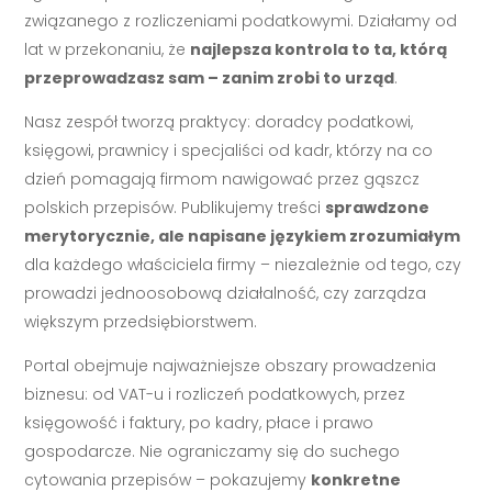
związanego z rozliczeniami podatkowymi. Działamy od
lat w przekonaniu, że
najlepsza kontrola to ta, którą
przeprowadzasz sam – zanim zrobi to urząd
.
Nasz zespół tworzą praktycy: doradcy podatkowi,
księgowi, prawnicy i specjaliści od kadr, którzy na co
dzień pomagają firmom nawigować przez gąszcz
polskich przepisów. Publikujemy treści
sprawdzone
merytorycznie, ale napisane językiem zrozumiałym
dla każdego właściciela firmy – niezależnie od tego, czy
prowadzi jednoosobową działalność, czy zarządza
większym przedsiębiorstwem.
Portal obejmuje najważniejsze obszary prowadzenia
biznesu: od VAT-u i rozliczeń podatkowych, przez
księgowość i faktury, po kadry, płace i prawo
gospodarcze. Nie ograniczamy się do suchego
cytowania przepisów – pokazujemy
konkretne