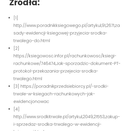
Źródła:
[1]
http://www.poradnikksiegowego.pl/artykul,91,2671,za
sady-ewidencji-ksiegowej-przyjecia-srodka-
trwalego-do.html
[2]
https://ksiegowosc.infor.pl/rachunkowosc/ksiegi-
rachunkowe/746474,Jak-sporzadzic-dokument-PT-
protokol-przekazania-przejecia-srodka-
trwalego.html
[3] https://poradnikprzedsiebiorcy.pl/-srodki-
trwale-w-ksiegach-rachunkowych-jak-
ewidencjonowac
[4]
http://www.srodkitrwale.pl/artykul,2049,21553,zakup-
i-sprzedaz-srodka-trwalego-w-ewidencji-